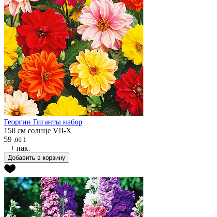
Георгин
Гиганты набор
150 см
солнце
VII-X
59
i
.00
−
+
пак.
Добавить в корзину