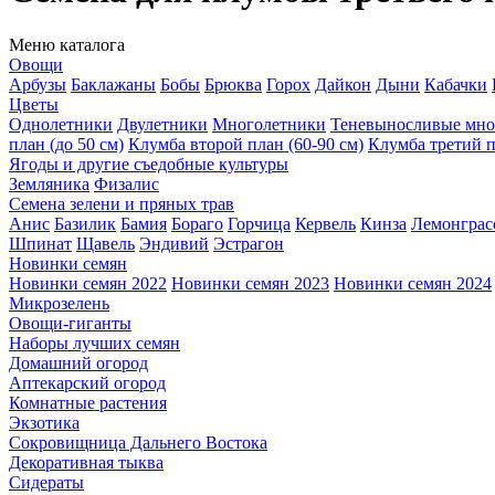
Меню каталога
Овощи
Арбузы
Баклажаны
Бобы
Брюква
Горох
Дайкон
Дыни
Кабачки
Цветы
Однолетники
Двулетники
Многолетники
Теневыносливые мно
план (до 50 см)
Клумба второй план (60-90 см)
Клумба третий п
Ягоды и другие съедобные культуры
Земляника
Физалис
Семена зелени и пряных трав
Анис
Базилик
Бамия
Бораго
Горчица
Кервель
Кинза
Лемонграс
Шпинат
Щавель
Эндивий
Эстрагон
Новинки семян
Новинки семян 2022
Новинки семян 2023
Новинки семян 2024
Микрозелень
Овощи-гиганты
Наборы лучших семян
Домашний огород
Аптекарский огород
Комнатные растения
Экзотика
Сокровищница Дальнего Востока
Декоративная тыква
Сидераты