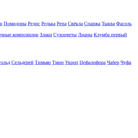
ц
Помидоры
Редис
Редька
Репа
Свёкла
Спаржа
Тыква
Фасоль
очные композиции
Злаки
Сухоцветы
Лианы
Клумба первый
гольд
Сельдерей
Тимьян
Тмин
Укроп
Цефалофора
Чабер
Чуфа