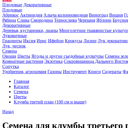
Плодовые
Декоративные
Плодовые
Абрикос
Актинидия
Алыча колонновидная
Виноград
Вишня
Г
Рябина
Слива
Смородина
Тернослива
Черешня
Яблони
Брусни
Декоративные
Деревья, кустарники, лианы
Многолетние травянистые культу
Луковичные
Гиацинты
Иксия
Ирис
Ифейон
Крокусы
Лилии
Лук декоратив
Лук, чеснок
Семена
Овощи
Цветы
Ягоды и другие съедобные культуры
Семена зел
Комнатные растения
Экзотика
Сокровищница Дальнего Восто
Сопутка
Удобрения, агрохимия
Газоны
Инструмент
Книги
Сидераты
Фа
Главная
Каталог
Семена
Цветы
Клумба третий план (100 см и выше)
Назад
Семена для клумбы третьего 