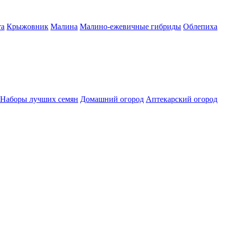
а
Крыжовник
Малина
Малино-ежевичные гибриды
Облепиха
Наборы лучших семян
Домашний огород
Аптекарский огород