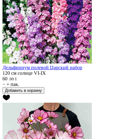
Дельфиниум полевой
Царский набор
120 см
солнце
VI-IX
60
i
.00
−
+
пак.
Добавить в корзину