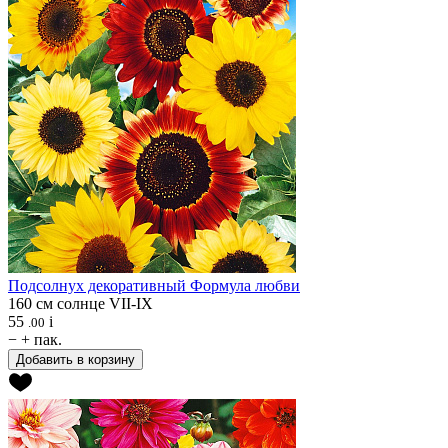
Подсолнух декоративный
Формула любви
160 см
солнце
VII-IX
55
i
.00
−
+
пак.
Добавить в корзину