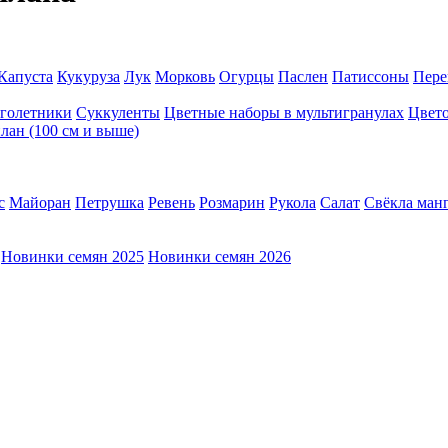
Капуста
Кукуруза
Лук
Морковь
Огурцы
Паслен
Патиссоны
Пере
голетники
Суккуленты
Цветные наборы в мультигранулах
Цвет
лан (100 см и выше)
с
Майоран
Петрушка
Ревень
Розмарин
Рукола
Салат
Свёкла ман
Новинки семян 2025
Новинки семян 2026