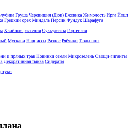
олубика
Груша
Черевишня (Дюк)
Ежевика
Жимолость
Ирга
Йошт
ка
Грецкий орех
Миндаль
Персик
Фундук
Шарафуга
ры
Хвойные растения
Суккуленты
Гортензия
ный
Мускари
Нарциссы
Разное
Рябчики
Тюльпаны
ени и пряных трав
Новинки семян
Микрозелень
Овощи-гиганты
ка
Декоративная тыква
Сидераты
ртуки
плана