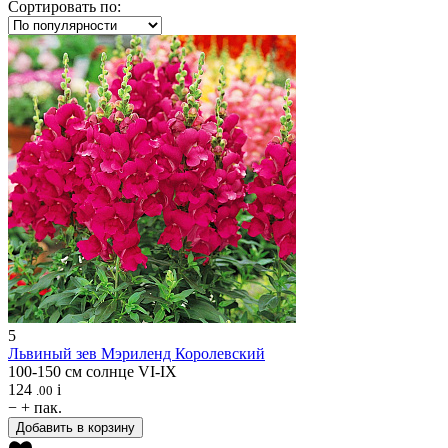
Сортировать по:
5
Львиный зев
Мэриленд Королевский
100-150 см
солнце
VI-IX
124
i
.00
−
+
пак.
Добавить в корзину