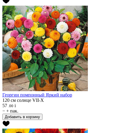
Георгин помпонный
Яркий набор
120 см
солнце
VII-X
57
i
.00
−
+
пак.
Добавить в корзину