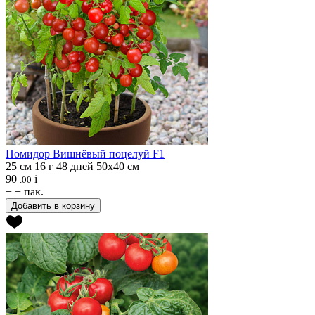
Помидор
Вишнёвый поцелуй F1
25 см
16 г
48 дней
50х40 см
90
i
.00
−
+
пак.
Добавить в корзину