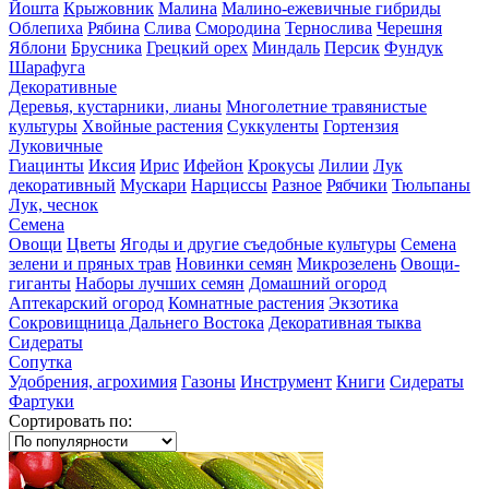
Йошта
Крыжовник
Малина
Малино-ежевичные гибриды
Облепиха
Рябина
Слива
Смородина
Тернослива
Черешня
Яблони
Брусника
Грецкий орех
Миндаль
Персик
Фундук
Шарафуга
Декоративные
Деревья, кустарники, лианы
Многолетние травянистые
культуры
Хвойные растения
Суккуленты
Гортензия
Луковичные
Гиацинты
Иксия
Ирис
Ифейон
Крокусы
Лилии
Лук
декоративный
Мускари
Нарциссы
Разное
Рябчики
Тюльпаны
Лук, чеснок
Семена
Овощи
Цветы
Ягоды и другие съедобные культуры
Семена
зелени и пряных трав
Новинки семян
Микрозелень
Овощи-
гиганты
Наборы лучших семян
Домашний огород
Аптекарский огород
Комнатные растения
Экзотика
Сокровищница Дальнего Востока
Декоративная тыква
Сидераты
Сопутка
Удобрения, агрохимия
Газоны
Инструмент
Книги
Сидераты
Фартуки
Сортировать по: