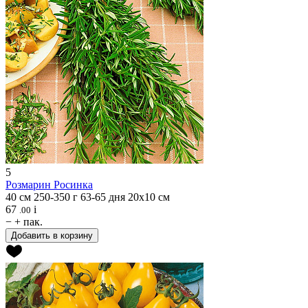
5
Розмарин
Росинка
40 см
250-350 г
63-65 дня
20х10 см
67
i
.00
−
+
пак.
Добавить в корзину