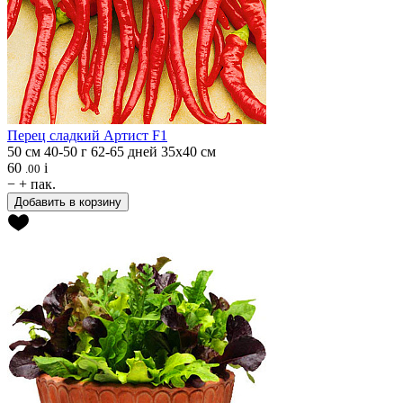
Перец сладкий
Артист F1
50 см
40-50 г
62-65 дней
35х40 см
60
i
.00
−
+
пак.
Добавить в корзину