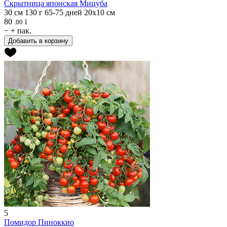
Скрытница японская
Мицуба
30 см
130 г
65-75 дней
20х10 см
80
i
.00
−
+
пак.
Добавить в корзину
5
Помидор
Пиноккио