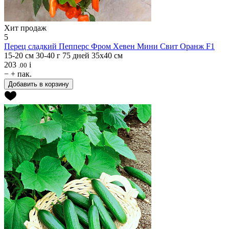
Хит продаж
5
Перец сладкий
Пепперс Фром Хевен Мини Свит Оранж F1
15-20 см
30-40 г
75 дней
35x40 см
203
i
.00
−
+
пак.
Добавить в корзину