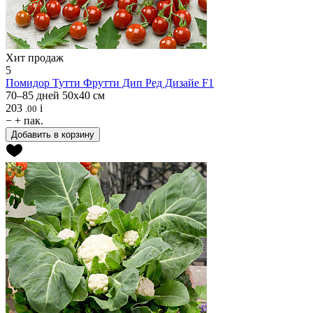
Хит продаж
5
Помидор
Тутти Фрутти Дип Ред Дизайе F1
70–85 дней
50х40 см
203
i
.00
−
+
пак.
Добавить в корзину