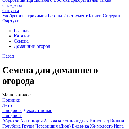
Сокровищница Дальнего Востока
Декоративная тыква
Сидераты
Сопутка
Удобрения, агрохимия
Газоны
Инструмент
Книги
Сидераты
Фартуки
Главная
Каталог
Семена
Домашний огород
Назад
Семена для домашнего
огорода
Меню каталога
Новинки
Лето
Плодовые
Декоративные
Плодовые
Абрикос
Актинидия
Алыча колонновидная
Виноград
Вишня
Голубика
Груша
Черевишня (Дюк)
Ежевика
Жимолость
Ирга