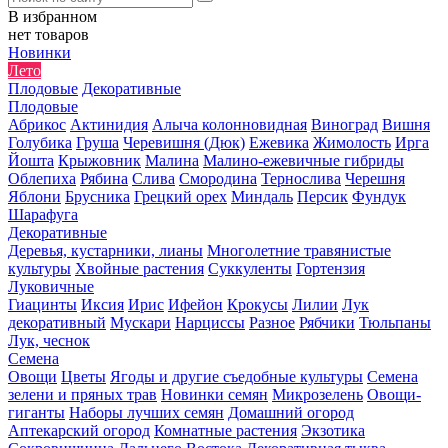
В избранном
нет товаров
Новинки
Лето
Плодовые
Декоративные
Плодовые
Абрикос
Актинидия
Алыча колонновидная
Виноград
Вишня
Голубика
Груша
Черевишня (Дюк)
Ежевика
Жимолость
Ирга
Йошта
Крыжовник
Малина
Малино-ежевичные гибриды
Облепиха
Рябина
Слива
Смородина
Тернослива
Черешня
Яблони
Брусника
Грецкий орех
Миндаль
Персик
Фундук
Шарафуга
Декоративные
Деревья, кустарники, лианы
Многолетние травянистые
культуры
Хвойные растения
Суккуленты
Гортензия
Луковичные
Гиацинты
Иксия
Ирис
Ифейон
Крокусы
Лилии
Лук
декоративный
Мускари
Нарциссы
Разное
Рябчики
Тюльпаны
Лук, чеснок
Семена
Овощи
Цветы
Ягоды и другие съедобные культуры
Семена
зелени и пряных трав
Новинки семян
Микрозелень
Овощи-
гиганты
Наборы лучших семян
Домашний огород
Аптекарский огород
Комнатные растения
Экзотика