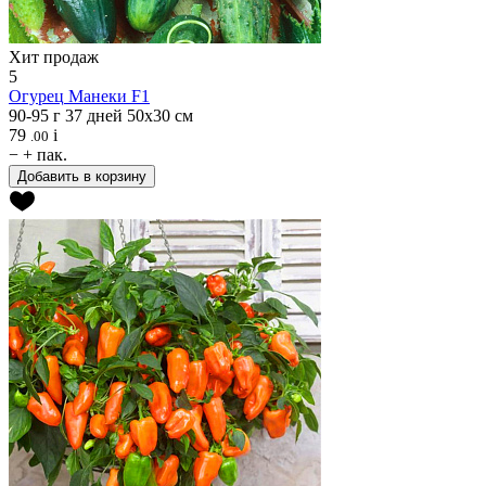
Хит продаж
5
Огурец
Манеки F1
90-95 г
37 дней
50х30 см
79
i
.00
−
+
пак.
Добавить в корзину