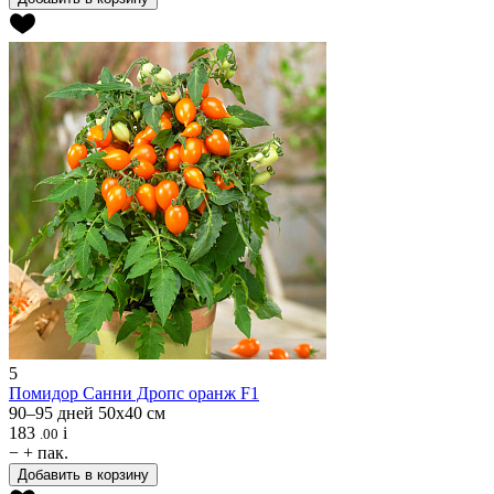
5
Помидор
Санни Дропс оранж F1
90–95 дней
50х40 см
183
i
.00
−
+
пак.
Добавить в корзину