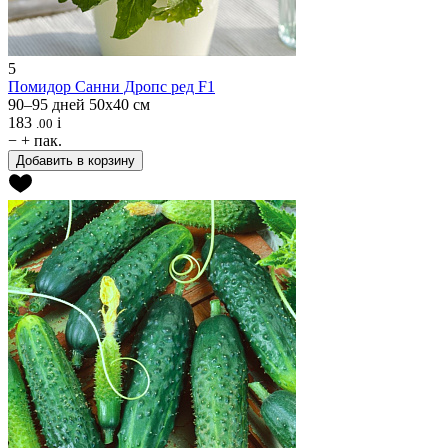
5
Помидор
Санни Дропс ред F1
90–95 дней
50х40 см
183
i
.00
−
+
пак.
Добавить в корзину