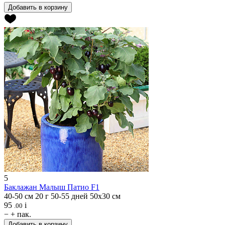
Добавить в корзину
5
Баклажан
Малыш Патио F1
40-50 см
20 г
50-55 дней
50х30 см
95
i
.00
−
+
пак.
Добавить в корзину