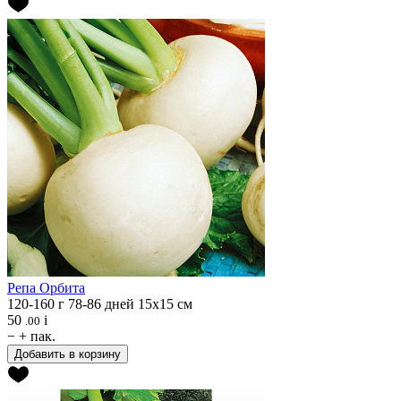
Репа
Орбита
120-160 г
78-86 дней
15х15 см
50
i
.00
−
+
пак.
Добавить в корзину