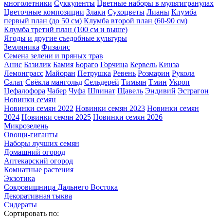
многолетники
Суккуленты
Цветные наборы в мультигранулах
Цветочные композиции
Злаки
Сухоцветы
Лианы
Клумба
первый план (до 50 см)
Клумба второй план (60-90 см)
Клумба третий план (100 см и выше)
Ягоды и другие съедобные культуры
Земляника
Физалис
Семена зелени и пряных трав
Анис
Базилик
Бамия
Бораго
Горчица
Кервель
Кинза
Лемонграсс
Майоран
Петрушка
Ревень
Розмарин
Рукола
Салат
Свёкла мангольд
Сельдерей
Тимьян
Тмин
Укроп
Цефалофора
Чабер
Чуфа
Шпинат
Щавель
Эндивий
Эстрагон
Новинки семян
Новинки семян 2022
Новинки семян 2023
Новинки семян
2024
Новинки семян 2025
Новинки семян 2026
Микрозелень
Овощи-гиганты
Наборы лучших семян
Домашний огород
Аптекарский огород
Комнатные растения
Экзотика
Сокровищница Дальнего Востока
Декоративная тыква
Сидераты
Сортировать по: