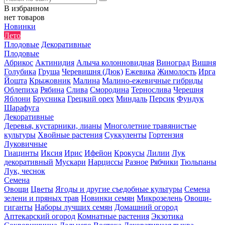
В избранном
нет товаров
Новинки
Лето
Плодовые
Декоративные
Плодовые
Абрикос
Актинидия
Алыча колонновидная
Виноград
Вишня
Голубика
Груша
Черевишня (Дюк)
Ежевика
Жимолость
Ирга
Йошта
Крыжовник
Малина
Малино-ежевичные гибриды
Облепиха
Рябина
Слива
Смородина
Тернослива
Черешня
Яблони
Брусника
Грецкий орех
Миндаль
Персик
Фундук
Шарафуга
Декоративные
Деревья, кустарники, лианы
Многолетние травянистые
культуры
Хвойные растения
Суккуленты
Гортензия
Луковичные
Гиацинты
Иксия
Ирис
Ифейон
Крокусы
Лилии
Лук
декоративный
Мускари
Нарциссы
Разное
Рябчики
Тюльпаны
Лук, чеснок
Семена
Овощи
Цветы
Ягоды и другие съедобные культуры
Семена
зелени и пряных трав
Новинки семян
Микрозелень
Овощи-
гиганты
Наборы лучших семян
Домашний огород
Аптекарский огород
Комнатные растения
Экзотика