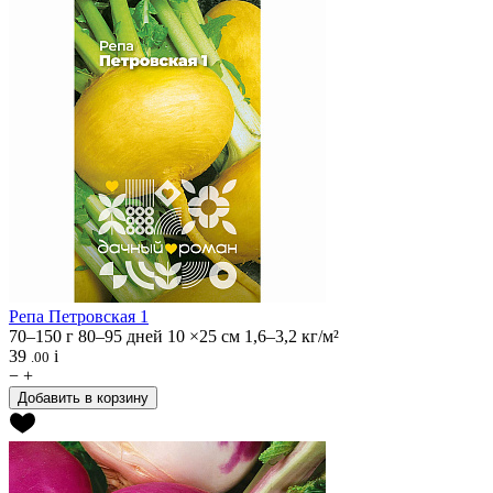
Репа
Петровская 1
70–150 г
80–95 дней
10 ×25 см
1,6–3,2 кг/м²
39
i
.00
−
+
Добавить в корзину