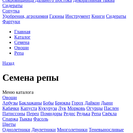
Сокровищница Дальнего Востока
Декоративная тыква
Сидераты
Сопутка
Удобрения, агрохимия
Газоны
Инструмент
Книги
Сидераты
Фартуки
Главная
Каталог
Семена
Овощи
Репа
Назад
Семена репы
Меню каталога
Овощи
Арбузы
Баклажаны
Бобы
Брюква
Горох
Дайкон
Дыни
Кабачки
Капуста
Кукуруза
Лук
Морковь
Огурцы
Паслен
Патиссоны
Перец
Помидоры
Редис
Редька
Репа
Свёкла
Спаржа
Тыква
Фасоль
Цветы
Однолетники
Двулетники
Многолетники
Теневыносливые