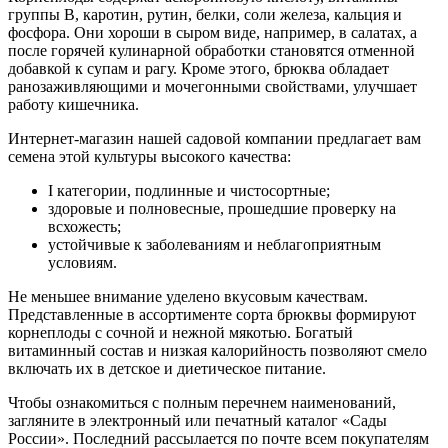
группы B, каротин, рутин, белки, соли железа, кальция и
фосфора. Они хороши в сыром виде, например, в салатах, а
после горячей кулинарной обработки становятся отменной
добавкой к супам и рагу. Кроме этого, брюква обладает
ранозаживляющими и мочегонными свойствами, улучшает
работу кишечника.
Интернет-магазин нашей садовой компании предлагает вам
семена этой культуры высокого качества:
I категории, подлинные и чистосортные;
здоровые и полновесные, прошедшие проверку на
всхожесть;
устойчивые к заболеваниям и неблагоприятным
условиям.
Не меньшее внимание уделено вкусовым качествам.
Представленные в ассортименте сорта брюквы формируют
корнеплоды с сочной и нежной мякотью. Богатый
витаминный состав и низкая калорийность позволяют смело
включать их в детское и диетическое питание.
Чтобы ознакомиться с полным перечнем наименований,
загляните в электронный или печатный каталог «Сады
России». Последний рассылается по почте всем покупателям