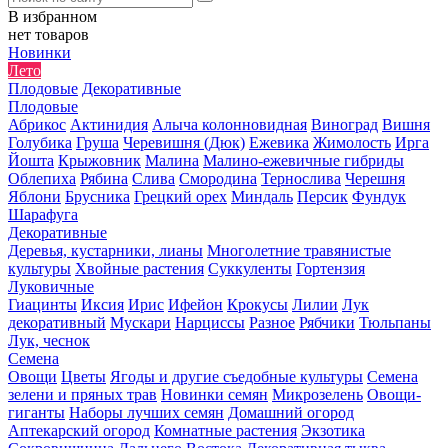
В избранном
нет товаров
Новинки
Лето
Плодовые
Декоративные
Плодовые
Абрикос
Актинидия
Алыча колонновидная
Виноград
Вишня
Голубика
Груша
Черевишня (Дюк)
Ежевика
Жимолость
Ирга
Йошта
Крыжовник
Малина
Малино-ежевичные гибриды
Облепиха
Рябина
Слива
Смородина
Тернослива
Черешня
Яблони
Брусника
Грецкий орех
Миндаль
Персик
Фундук
Шарафуга
Декоративные
Деревья, кустарники, лианы
Многолетние травянистые
культуры
Хвойные растения
Суккуленты
Гортензия
Луковичные
Гиацинты
Иксия
Ирис
Ифейон
Крокусы
Лилии
Лук
декоративный
Мускари
Нарциссы
Разное
Рябчики
Тюльпаны
Лук, чеснок
Семена
Овощи
Цветы
Ягоды и другие съедобные культуры
Семена
зелени и пряных трав
Новинки семян
Микрозелень
Овощи-
гиганты
Наборы лучших семян
Домашний огород
Аптекарский огород
Комнатные растения
Экзотика