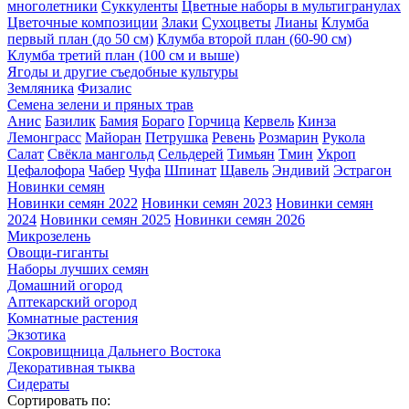
многолетники
Суккуленты
Цветные наборы в мультигранулах
Цветочные композиции
Злаки
Сухоцветы
Лианы
Клумба
первый план (до 50 см)
Клумба второй план (60-90 см)
Клумба третий план (100 см и выше)
Ягоды и другие съедобные культуры
Земляника
Физалис
Семена зелени и пряных трав
Анис
Базилик
Бамия
Бораго
Горчица
Кервель
Кинза
Лемонграсс
Майоран
Петрушка
Ревень
Розмарин
Рукола
Салат
Свёкла мангольд
Сельдерей
Тимьян
Тмин
Укроп
Цефалофора
Чабер
Чуфа
Шпинат
Щавель
Эндивий
Эстрагон
Новинки семян
Новинки семян 2022
Новинки семян 2023
Новинки семян
2024
Новинки семян 2025
Новинки семян 2026
Микрозелень
Овощи-гиганты
Наборы лучших семян
Домашний огород
Аптекарский огород
Комнатные растения
Экзотика
Сокровищница Дальнего Востока
Декоративная тыква
Сидераты
Сортировать по: