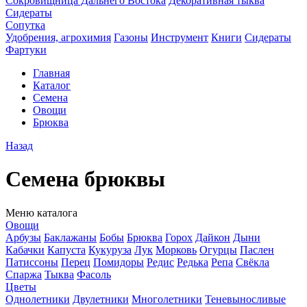
Сокровищница Дальнего Востока
Декоративная тыква
Сидераты
Сопутка
Удобрения, агрохимия
Газоны
Инструмент
Книги
Сидераты
Фартуки
Главная
Каталог
Семена
Овощи
Брюква
Назад
Семена брюквы
Меню каталога
Овощи
Арбузы
Баклажаны
Бобы
Брюква
Горох
Дайкон
Дыни
Кабачки
Капуста
Кукуруза
Лук
Морковь
Огурцы
Паслен
Патиссоны
Перец
Помидоры
Редис
Редька
Репа
Свёкла
Спаржа
Тыква
Фасоль
Цветы
Однолетники
Двулетники
Многолетники
Теневыносливые