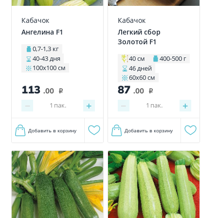
Кабачок
Кабачок
Ангелина F1
Легкий сбор
Золотой F1
0,7-1,3 кг
40-43 дня
40 см
400-500 г
100х100 см
46 дней
60х60 см
113
87
.00
.00
i
i
−
+
−
+
1
пак.
1
пак.
Добавить в корзину
Добавить в корзину