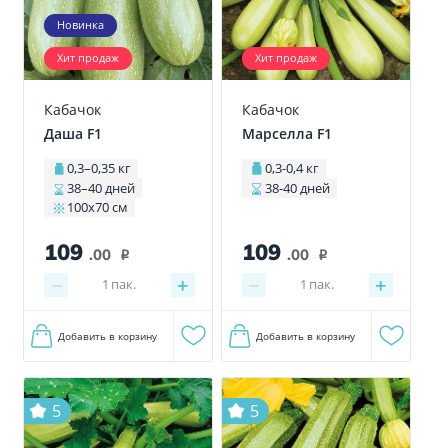
Новинка
Хит продаж
Хит продаж
Кабачок
Кабачок
Даша F1
Марселла F1
0,3–0,35 кг
0,3-0,4 кг
38–40 дней
38-40 дней
100x70 см
109
109
.00
.00
i
i
−
+
−
+
1
пак.
1
пак.
Добавить в корзину
Добавить в корзину
5
5