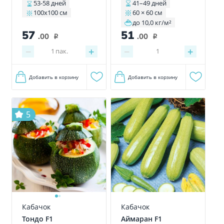
53-58 дней
41–49 дней
100х100 см
60 × 60 см
до 10,0 кг/м²
57
51
.00
.00
i
i
−
+
−
+
1
пак.
1
Добавить в корзину
Добавить в корзину
5
Кабачок
Кабачок
Аймаран F1
Тондо F1