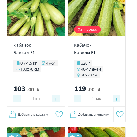
Хит продаж
Кабачок
Кабачок
Байкал F1
Кавили F1
0,7-1,5 кг
47-51
320 г
100x70 см
40-47 дней
70х70 см
119
103
.00
.00
i
i
−
+
−
+
1
пак.
1
шт
Добавить в корзину
Добавить в корзину