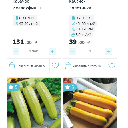
Кабачок
Кабачок
Йеллоуфин F1
Золотинка
0,3-0,5 кг
0,7–1,3 кг
45-50 дней
45–55 дней
70 × 70 см
5,2 кг/м²
131
39
.00
.00
i
i
−
+
−
+
1
пак.
1
Добавить в корзину
Добавить в корзину
5
5