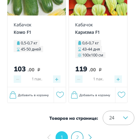
Кабачок
Кабачок
Комо F1
Каризма F1
0,5-0,7 кг
0,6-0,7 кг
45-50 дней
43-44 дня
100х100 см
119
103
.00
.00
i
i
−
+
−
+
1
пак.
1
пак.
Добавить в корзину
Добавить в корзину
24
Товаров на странице:
1
2