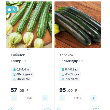
5
Кабачок
Кабачок
Сальвадор F1
Тапир F1
0,4-0,9 кг
0,8-1,4 кг
45-55 дня
40-47 дней
70х70 см
70х70 см
57
95
.00
.00
i
i
−
+
−
+
1
пак.
1
пак.