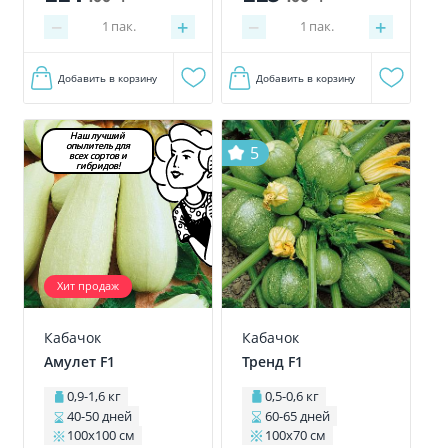
−
+
−
+
1
пак.
1
пак.
Добавить в корзину
Добавить в корзину
Наш лучший
опылитель для
5
всех сортов и
гибридов!
Хит продаж
Кабачок
Кабачок
Амулет F1
Тренд F1
0,9-1,6 кг
0,5-0,6 кг
40-50 дней
60-65 дней
100х100 см
100х70 см