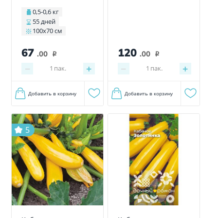
0,5-0,6 кг
55 дней
100х70 см
67
120
.00
.00
i
i
−
+
−
+
1
пак.
1
пак.
Добавить в корзину
Добавить в корзину
5