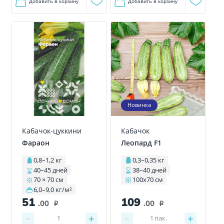
Добавить в корзину
Добавить в корзину
Новинка
Кабачок-цуккини
Кабачок
Фараон
Леопард F1
0,8–1,2 кг
0,3–0,35 кг
40–45 дней
38–40 дней
70 × 70 см
100x70 см
6,0–9,0 кг/м²
109
51
.00
.00
i
i
−
+
−
+
1
пак.
1