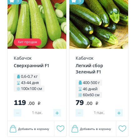
5
5
Хит продаж
Кабачок
Кабачок
Сверхранний F1
Легкий сбор
Зеленый F1
0,6-0,7 кг
43-44 дня
400-500 г
100х100 см
46 дней
60х60 см
119
79
.00
.00
i
i
−
+
−
+
1
пак.
1
пак.
Добавить в корзину
Добавить в корзину