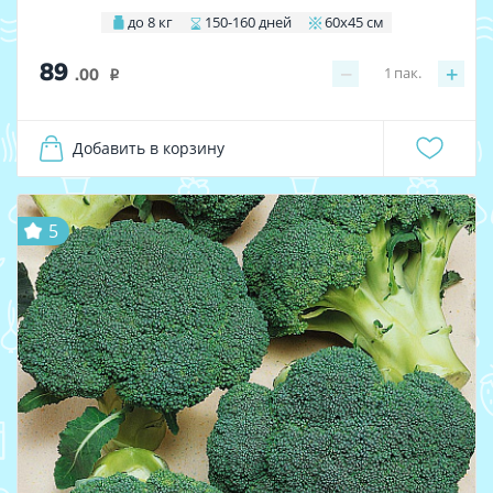
до 8 кг
150-160 дней
60х45 см
89
−
+
1
пак.
.00
i
Добавить в корзину
5