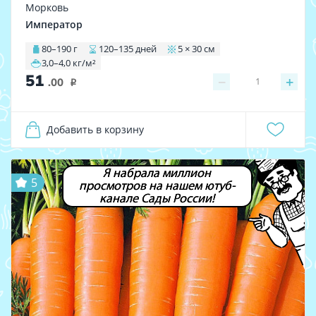
Морковь
Император
80–190 г
120–135 дней
5 × 30 см
3,0–4,0 кг/м²
51
−
+
1
.00
i
Добавить в корзину
Я набрала миллион
5
просмотров на нашем ютуб-
канале Сады России!