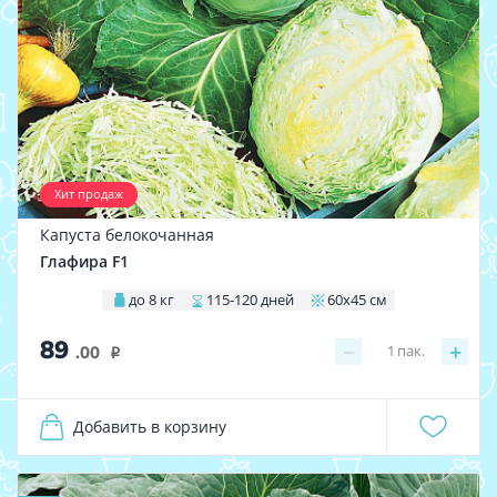
Хит продаж
Капуста белокочанная
Глафира F1
до 8 кг
115-120 дней
60х45 см
89
−
+
1
пак.
.00
i
Добавить в корзину