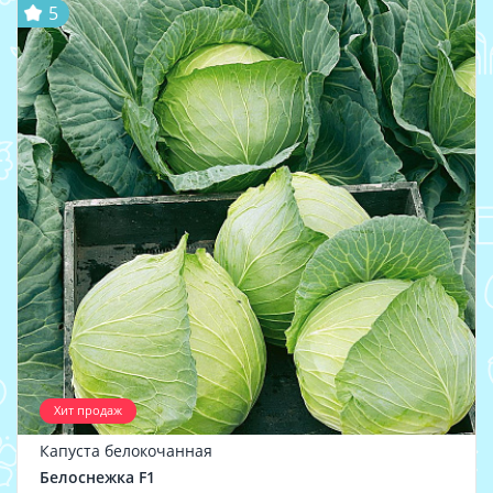
5
Хит продаж
Капуста белокочанная
Белоснежка F1