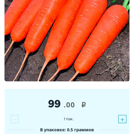
99
.00
i
−
+
1
пак.
В упаковке: 0.5 граммов