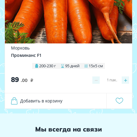
Морковь
Проминанс F1
200-230 г
95 дней
15х5 см
89
−
+
1
пак.
.00
i
Добавить в корзину
Мы всегда на связи