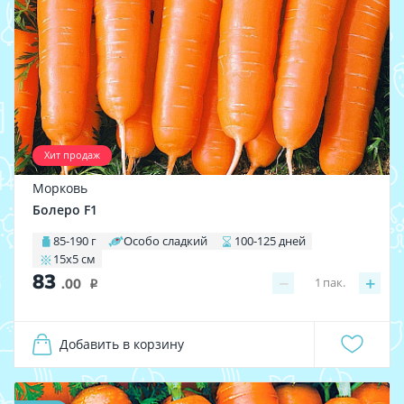
Хит продаж
Морковь
Болеро F1
85-190 г
Особо сладкий
100-125 дней
15х5 см
83
−
+
1
пак.
.00
i
Добавить в корзину