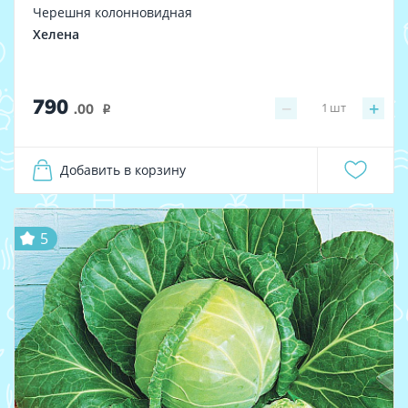
Черешня колонновидная
Хелена
790
−
+
1
шт
.00
i
Добавить в корзину
5