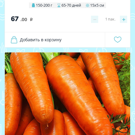
150-200 г
65-70 дней
15х5 см
67
−
+
1
пак.
.00
i
Добавить в корзину