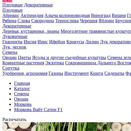
Плодовые
Декоративные
Плодовые
Абрикос
Актинидия
Алыча колонновидная
Виноград
Вишня
Г
Рябина
Слива
Смородина
Тернослива
Черешня
Яблони
Брусни
Декоративные
Деревья, кустарники, лианы
Многолетние травянистые культу
Луковичные
Гиацинты
Иксия
Ирис
Ифейон
Крокусы
Лилии
Лук декоратив
Лук, чеснок
Семена
Овощи
Цветы
Ягоды и другие съедобные культуры
Семена зел
Комнатные растения
Экзотика
Сокровищница Дальнего Восто
Сопутка
Удобрения, агрохимия
Газоны
Инструмент
Книги
Сидераты
Фа
Главная
Каталог
Семена
Овощи
Морковь
Морковь Вайт Сатин F1
Распечатать