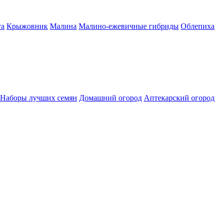
а
Крыжовник
Малина
Малино-ежевичные гибриды
Облепиха
Наборы лучших семян
Домашний огород
Аптекарский огород