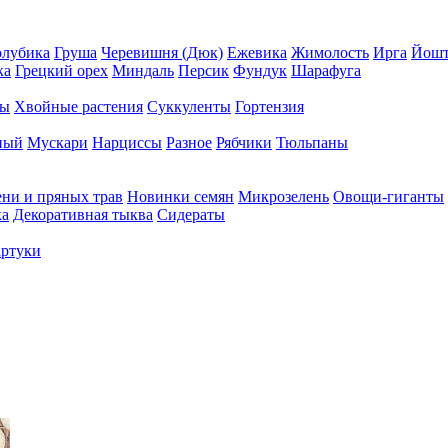
олубика
Груша
Черевишня (Дюк)
Ежевика
Жимолость
Ирга
Йошт
ка
Грецкий орех
Миндаль
Персик
Фундук
Шарафуга
ры
Хвойные растения
Суккуленты
Гортензия
ный
Мускари
Нарциссы
Разное
Рябчики
Тюльпаны
ени и пряных трав
Новинки семян
Микрозелень
Овощи-гиганты
ка
Декоративная тыква
Сидераты
ртуки