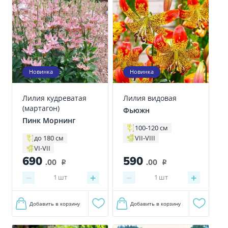
Новинка
Новинка
Лилия кудреватая
Лилия видовая
(мартагон)
Фьюжн
Пинк Морнинг
100-120 см
VII-VIII
до 180 см
VI-VII
690
590
.00
.00
i
i
−
+
−
+
1
шт
1
шт
Добавить в корзину
Добавить в корзину