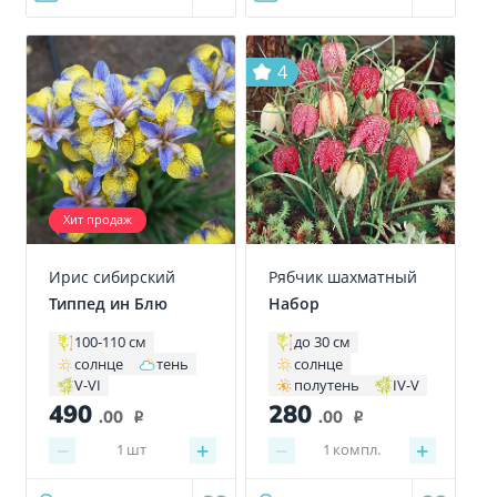
4
Хит продаж
Ирис сибирский
Рябчик шахматный
Типпед ин Блю
Набор
100-110 см
до 30 см
солнце
тень
солнце
V-VI
полутень
IV-V
490
280
.00
.00
i
i
−
+
−
+
1
шт
1
компл.