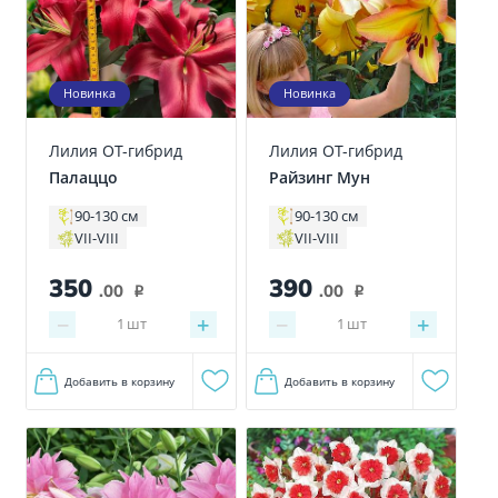
Новинка
Новинка
Лилия ОТ-гибрид
Лилия ОТ-гибрид
Палаццо
Райзинг Мун
90-130 см
90-130 см
VII-VIII
VII-VIII
350
390
.00
.00
i
i
−
+
−
+
1
шт
1
шт
Добавить в корзину
Добавить в корзину