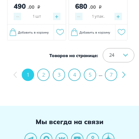
680
490
.00
.00
i
i
−
+
−
+
1
упак.
1
шт
Добавить в корзину
Добавить в корзину
24
Товаров на странице:
...
1
2
3
4
5
7
Мы всегда на связи