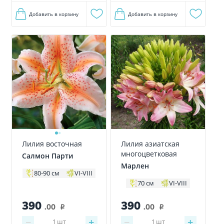
Добавить в корзину
Добавить в корзину
Лилия азиатская
Лилия восточная
многоцветковая
Салмон Парти
Марлен
80-90 см
VI-VIII
70 см
VI-VIII
390
390
.00
.00
i
i
−
+
−
+
1
шт
1
шт