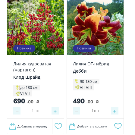
Новинка
Новинка
Лилия кудреватая
Лилия ОТ-гибрид
(мартагон)
Дебби
Клод Шрайд
90-130 см
VII-VIII
до 180 см
VI-VII
690
490
.00
.00
i
i
−
+
−
+
1
шт
1
шт
Добавить в корзину
Добавить в корзину