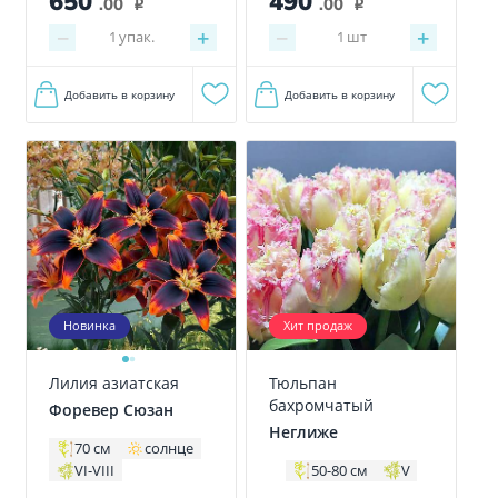
650
490
.00
.00
i
i
−
+
−
+
1
упак.
1
шт
Добавить в корзину
Добавить в корзину
Хит продаж
Новинка
Тюльпан
Лилия азиатская
бахромчатый
Форевер Сюзан
Неглиже
70 см
солнце
VI-VIII
50-80 см
V