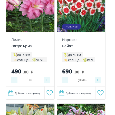
Новинка
Лилия
Нарцисс
Лотус Бриз
Райот
80-90 см
до 50 см
солнце
VI-VIII
солнце
IV-V
490
690
.00
.00
i
i
−
+
−
+
1
шт
1
упак.
Добавить в корзину
Добавить в корзину