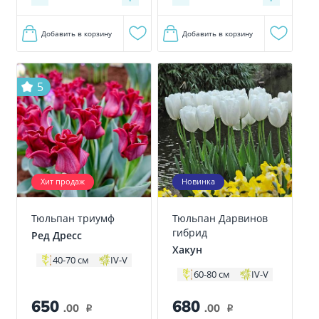
Добавить в корзину
Добавить в корзину
5
Хит продаж
Новинка
Тюльпан триумф
Тюльпан Дарвинов
гибрид
Ред Дресс
Хакун
40-70 см
IV-V
60-80 см
IV-V
650
680
.00
.00
i
i