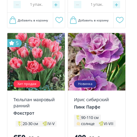
−
+
−
+
1
упак.
1
упак.
Добавить в корзину
Добавить в корзину
5
Хит продаж
Новинка
Тюльпан махровый
Ирис сибирский
ранний
Пинк Парфе
Фокстрот
90-110 см
солнце
VI-VII
20-30 см
IV-V