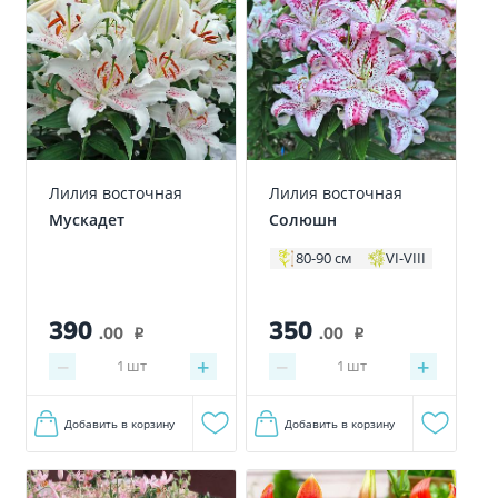
Лилия восточная
Лилия восточная
Мускадет
Солюшн
80-90 см
VI-VIII
350
390
.00
.00
i
i
−
+
−
+
1
шт
1
шт
Добавить в корзину
Добавить в корзину