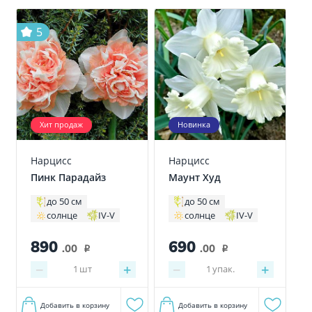
5
Хит продаж
Новинка
Нарцисс
Нарцисс
Пинк Парадайз
Маунт Худ
до 50 см
до 50 см
солнце
IV-V
солнце
IV-V
890
690
.00
.00
i
i
−
+
−
+
1
шт
1
упак.
Добавить в корзину
Добавить в корзину