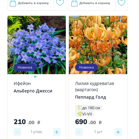
Добавить в корзину
Добавить в корзину
Новинка
Новинка
Лилия кудреватая
Ифейон
(мартагон)
Альберто Джесси
Пеппард Голд
до 180 см
VI-VII
210
690
.00
.00
i
i
−
+
−
+
1
упак.
1
шт