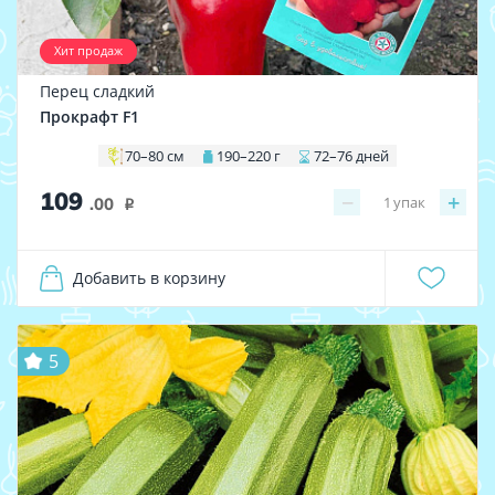
Хит продаж
Перец сладкий
Прокрафт F1
70–80 см
190–220 г
72–76 дней
109
−
+
1
упак
.00
i
Добавить в корзину
5