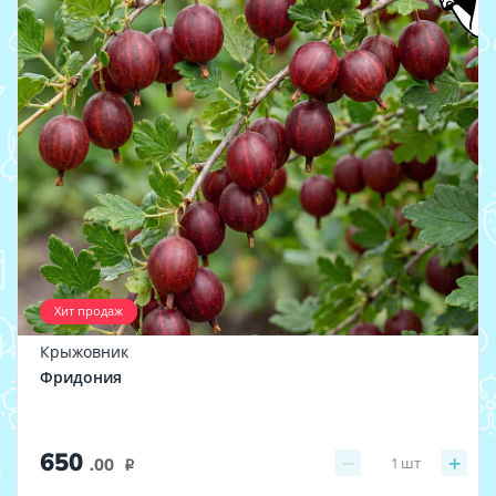
Хит продаж
Крыжовник
Фридония
650
−
+
1
шт
.00
i