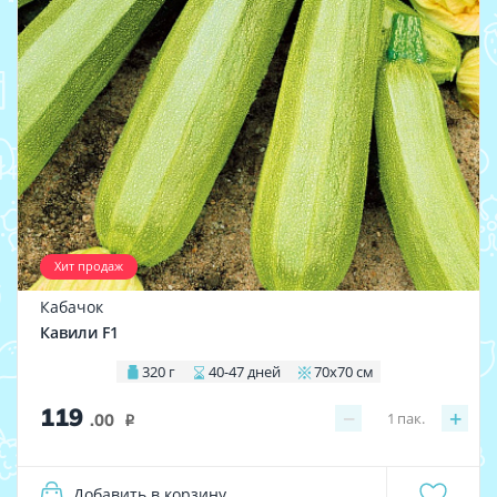
Хит продаж
Кабачок
Кавили F1
320 г
40-47 дней
70х70 см
119
−
+
1
пак.
.00
i
Добавить в корзину