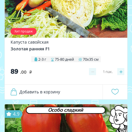
Хит продаж
Капуста савойская
Золотая ранняя F1
2-3 г
75-80 дней
70х35 см
89
−
+
1
пак.
.00
i
Добавить в корзину
Особо сладкий
4.9