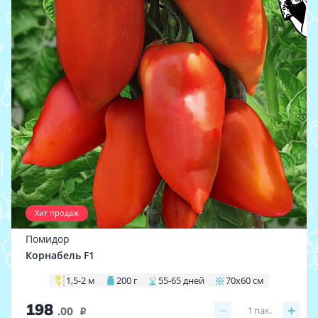
Хит продаж
Помидор
Корнабель F1
1,5-2 м
200 г
55-65 дней
70х60 см
198
−
+
1
пак.
.00
i