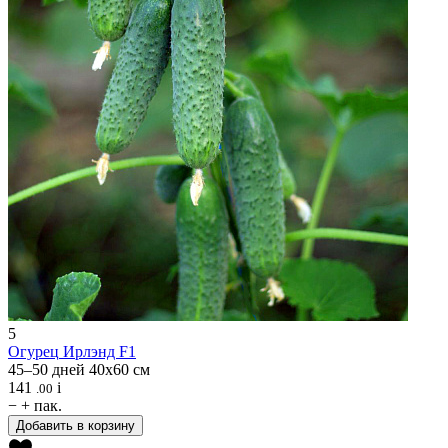
5
Огурец
Ирлэнд F1
45–50 дней
40x60 см
141
i
.00
−
+
пак.
Добавить в корзину