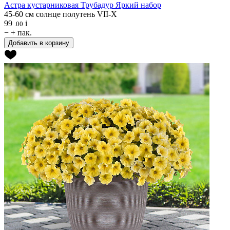
Астра кустарниковая
Трубадур Яркий набор
45-60 см
солнце
полутень
VII-X
99
i
.00
−
+
пак.
Добавить в корзину