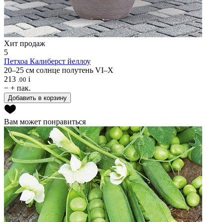
Хит продаж
5
Петхоа
Калиберст йеллоу
20–25 см
солнце
полутень
VI–X
213
i
.00
−
+
пак.
Добавить в корзину
Вам может понравиться