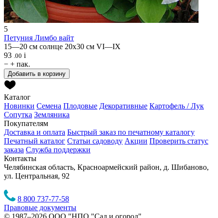
5
Петуния
Лимбо вайт
15—20 см
солнце
20х30 см
VI—IX
93
i
.00
−
+
пак.
Добавить в корзину
Каталог
Новинки
Семена
Плодовые
Декоративные
Картофель / Лук
Сопутка
Земляника
Покупателям
Доставка и оплата
Быстрый заказ по печатному каталогу
Печатный каталог
Статьи садоводу
Акции
Проверить статус
заказа
Служба поддержки
Контакты
Челябинская область, Красноармейский район, д. Шибаново,
ул. Центральная, 92
8 800 737-77-58
Правовые документы
© 1987–2026 ООО "НПО "Сад и огород"