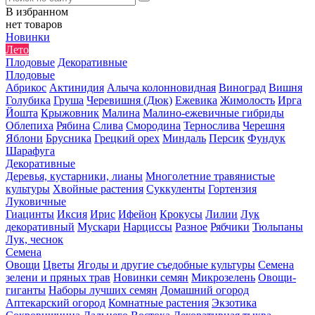
В избранном
нет товаров
Новинки
Лето
Плодовые
Декоративные
Плодовые
Абрикос
Актинидия
Алыча колонновидная
Виноград
Вишня
Голубика
Груша
Черевишня (Дюк)
Ежевика
Жимолость
Ирга
Йошта
Крыжовник
Малина
Малино-ежевичные гибриды
Облепиха
Рябина
Слива
Смородина
Тернослива
Черешня
Яблони
Брусника
Грецкий орех
Миндаль
Персик
Фундук
Шарафуга
Декоративные
Деревья, кустарники, лианы
Многолетние травянистые
культуры
Хвойные растения
Суккуленты
Гортензия
Луковичные
Гиацинты
Иксия
Ирис
Ифейон
Крокусы
Лилии
Лук
декоративный
Мускари
Нарциссы
Разное
Рябчики
Тюльпаны
Лук, чеснок
Семена
Овощи
Цветы
Ягоды и другие съедобные культуры
Семена
зелени и пряных трав
Новинки семян
Микрозелень
Овощи-
гиганты
Наборы лучших семян
Домашний огород
Аптекарский огород
Комнатные растения
Экзотика