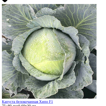
Капуста белокочанная
Хипо F1
75−80 дней
60х30 см