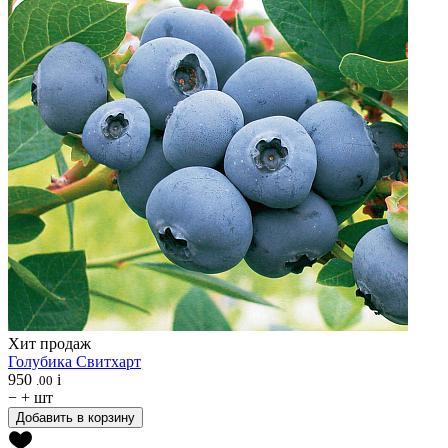
Хит продаж
Голубика
Свитхарт
950
i
.00
−
+
шт
Добавить в корзину