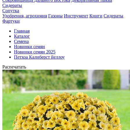
Сокровищница Дальнего Востока
Декоративная тыква
Сидераты
Сопутка
Удобрения, агрохимия
Газоны
Инструмент
Книги
Сидераты
Фартуки
Главная
Каталог
Семена
Новинки семян
Новинки семян 2025
Петхоа Калиберст йеллоу
Распечатать