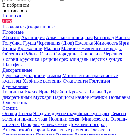
В избранном
нет товаров
Новинки
Лето
Плодовые
Декоративные
Плодовые
Абрикос
Актинидия
Алыча колонновидная
Виноград
Вишня
Голубика
Груша
Черевишня (Дюк)
Ежевика
Жимолость
Ирга
Йошта
Крыжовник
Малина
Малино-ежевичные гибриды
Облепиха
Рябина
Слива
Смородина
Тернослива
Черешня
Яблони
Брусника
Грецкий орех
Миндаль
Персик
Фундук
Шарафуга
Декоративные
Деревья, кустарники, лианы
Многолетние травянистые
культуры
Хвойные растения
Суккуленты
Гортензия
Луковичные
Гиацинты
Иксия
Ирис
Ифейон
Крокусы
Лилии
Лук
декоративный
Мускари
Нарциссы
Разное
Рябчики
Тюльпаны
Лук, чеснок
Семена
Овощи
Цветы
Ягоды и другие съедобные культуры
Семена
зелени и пряных трав
Новинки семян
Микрозелень
Овощи-
гиганты
Наборы лучших семян
Домашний огород
Аптекарский огород
Комнатные растения
Экзотика