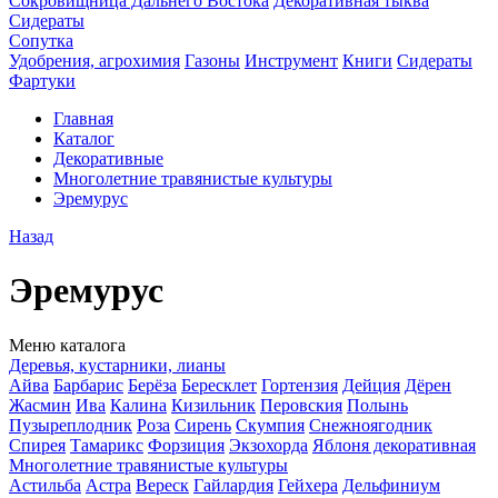
Сокровищница Дальнего Востока
Декоративная тыква
Сидераты
Сопутка
Удобрения, агрохимия
Газоны
Инструмент
Книги
Сидераты
Фартуки
Главная
Каталог
Декоративные
Многолетние травянистые культуры
Эремурус
Назад
Эремурус
Меню каталога
Деревья, кустарники, лианы
Айва
Барбарис
Берёза
Бересклет
Гортензия
Дейция
Дёрен
Жасмин
Ива
Калина
Кизильник
Перовския
Полынь
Пузыреплодник
Роза
Сирень
Скумпия
Снежноягодник
Спирея
Тамарикс
Форзиция
Экзохорда
Яблоня декоративная
Многолетние травянистые культуры
Астильба
Астра
Вереск
Гайлардия
Гейхера
Дельфиниум