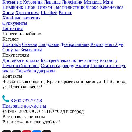
Клематис
Котовник
Лаванда
Лилейник
Монарда
Мята
Нивянник
Пион
Тимьян
Тысячелистник
Флокс
Хаконехлоа
Хоста
Хризантема
Шалфей
Разное
Хвойные растения
Суккуленты
Гортензия
Ничего не найдено
Каталог
Новинки
Семена
Плодовые
Декоративные
Картофель / Лук
Сопутка
Земляника
Покупателям
Доставка и оплата
Быстрый заказ по печатному каталогу
Печатный каталог
Статьи садоводу
Акции
Проверить статус
заказа
Служба поддержки
Контакты
Челябинская область, Красноармейский район, д. Шибаново,
ул. Центральная, 92
8 800 737-77-58
Правовые документы
© 1987–2026 ООО "НПО "Сад и огород"
Все права защищены
В приложении еще удобнее!