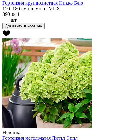
Гортензия крупнолистная
Никко Блю
120–180 см
полутень
VI–X
890
i
.00
−
+
шт
Добавить в корзину
Новинка
Гортензия метельчатая
Литтл Эппл