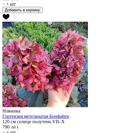
−
+
шт
Добавить в корзину
Новинка
Гортензия метельчатая
Бонфайер
120 см
солнце
полутень
VII–X
790
i
.00
−
+
шт