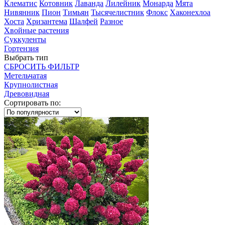
Клематис
Котовник
Лаванда
Лилейник
Монарда
Мята
Нивянник
Пион
Тимьян
Тысячелистник
Флокс
Хаконехлоа
Хоста
Хризантема
Шалфей
Разное
Хвойные растения
Суккуленты
Гортензия
Выбрать тип
СБРОСИТЬ ФИЛЬТР
Метельчатая
Крупнолистная
Древовидная
Сортировать по: