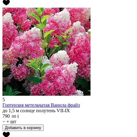
5
Гортензия метельчатая
Ванила фрайз
до 1,5 м
солнце
полутень
VII-IX
790
i
.00
−
+
шт
Добавить в корзину