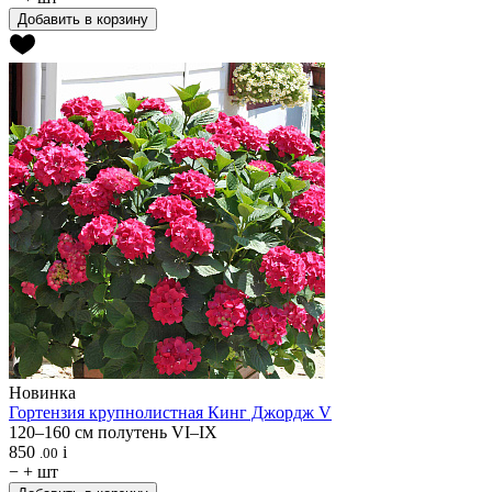
Добавить в корзину
Новинка
Гортензия крупнолистная
Кинг Джордж V
120–160 см
полутень
VI–IX
850
i
.00
−
+
шт