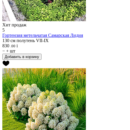
Хит продаж
5
Гортензия метельчатая
Самарская Лидия
130 см
полутень
VII-IX
830
i
.00
−
+
шт
Добавить в корзину