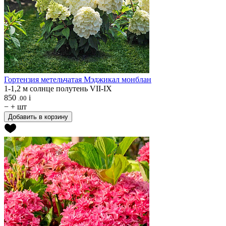
Гортензия метельчатая
Мэджикал монблан
1-1,2 м
солнце
полутень
VII-IX
850
i
.00
−
+
шт
Добавить в корзину