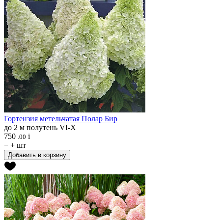
Гортензия метельчатая
Полар Бир
до 2 м
полутень
VI-X
750
i
.00
−
+
шт
Добавить в корзину