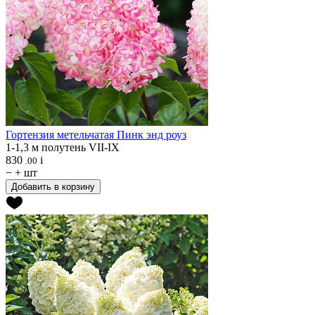
Гортензия метельчатая
Пинк энд роуз
1-1,3 м
полутень
VII-IX
830
i
.00
−
+
шт
Добавить в корзину