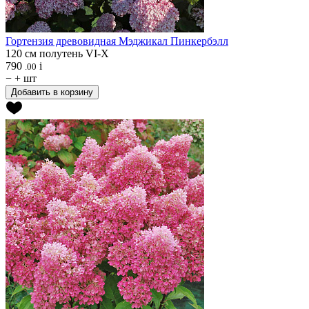
Гортензия древовидная
Мэджикал Пинкербэлл
120 см
полутень
VI-X
790
i
.00
−
+
шт
Добавить в корзину