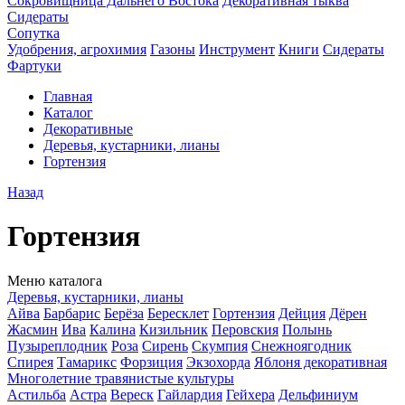
Сокровищница Дальнего Востока
Декоративная тыква
Сидераты
Сопутка
Удобрения, агрохимия
Газоны
Инструмент
Книги
Сидераты
Фартуки
Главная
Каталог
Декоративные
Деревья, кустарники, лианы
Гортензия
Назад
Гортензия
Меню каталога
Деревья, кустарники, лианы
Айва
Барбарис
Берёза
Бересклет
Гортензия
Дейция
Дёрен
Жасмин
Ива
Калина
Кизильник
Перовския
Полынь
Пузыреплодник
Роза
Сирень
Скумпия
Снежноягодник
Спирея
Тамарикс
Форзиция
Экзохорда
Яблоня декоративная
Многолетние травянистые культуры
Астильба
Астра
Вереск
Гайлардия
Гейхера
Дельфиниум