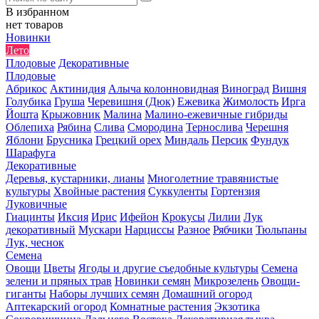
В избранном
нет товаров
Новинки
Лето
Плодовые
Декоративные
Плодовые
Абрикос
Актинидия
Алыча колонновидная
Виноград
Вишня
Голубика
Груша
Черевишня (Дюк)
Ежевика
Жимолость
Ирга
Йошта
Крыжовник
Малина
Малино-ежевичные гибриды
Облепиха
Рябина
Слива
Смородина
Тернослива
Черешня
Яблони
Брусника
Грецкий орех
Миндаль
Персик
Фундук
Шарафуга
Декоративные
Деревья, кустарники, лианы
Многолетние травянистые
культуры
Хвойные растения
Суккуленты
Гортензия
Луковичные
Гиацинты
Иксия
Ирис
Ифейон
Крокусы
Лилии
Лук
декоративный
Мускари
Нарциссы
Разное
Рябчики
Тюльпаны
Лук, чеснок
Семена
Овощи
Цветы
Ягоды и другие съедобные культуры
Семена
зелени и пряных трав
Новинки семян
Микрозелень
Овощи-
гиганты
Наборы лучших семян
Домашний огород
Аптекарский огород
Комнатные растения
Экзотика