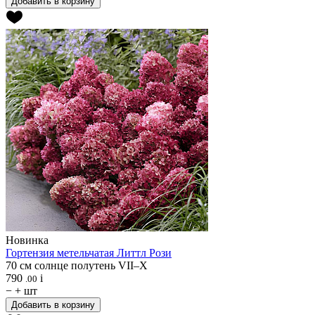
Добавить в корзину
Новинка
Гортензия метельчатая
Литтл Рози
70 см
солнце
полутень
VII–X
790
i
.00
−
+
шт
Добавить в корзину