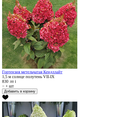
Гортензия метельчатая
Кендллайт
1,5 м
солнце
полутень
VII-IX
830
i
.00
−
+
шт
Добавить в корзину