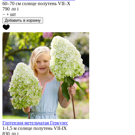
60–70 см
солнце
полутень
VII–X
790
i
.00
−
+
шт
Добавить в корзину
Гортензия метельчатая
Геркулес
1-1,5 м
солнце
полутень
VII-IX
830
i
.00