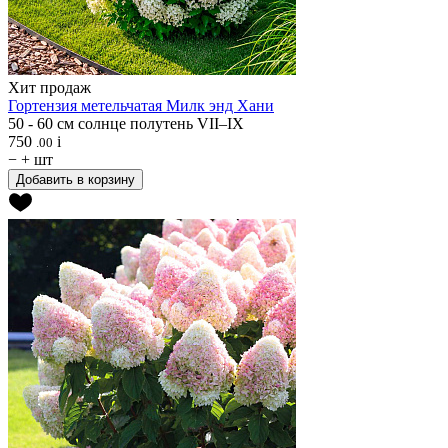
Хит продаж
Гортензия метельчатая
Милк энд Хани
50 - 60 см
солнце
полутень
VII–IХ
750
i
.00
−
+
шт
Добавить в корзину