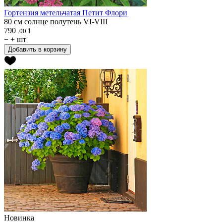
Гортензия метельчатая
Петит Флори
80 см
солнце
полутень
VI-VIII
790
i
.00
−
+
шт
Добавить в корзину
Новинка