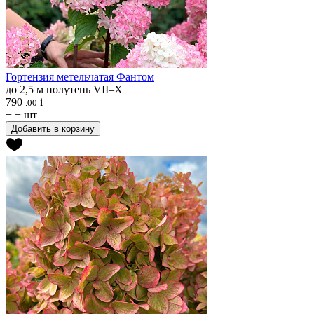
Гортензия метельчатая
Фантом
до 2,5 м
полутень
VII–X
790
i
.00
−
+
шт
Добавить в корзину