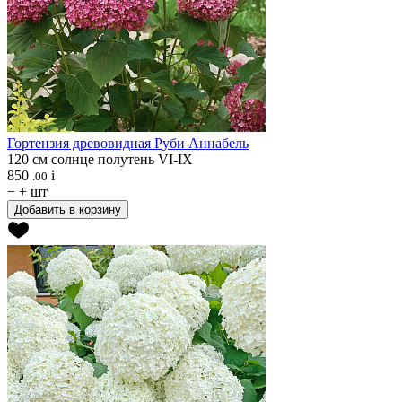
Гортензия древовидная
Руби Аннабель
120 см
солнце
полутень
VI-IX
850
i
.00
−
+
шт
Добавить в корзину