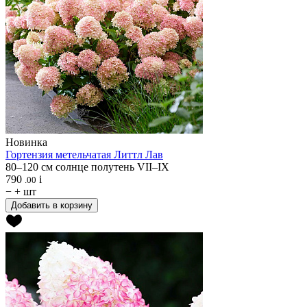
Новинка
Гортензия метельчатая
Литтл Лав
80–120 см
солнце
полутень
VII–IX
790
i
.00
−
+
шт
Добавить в корзину