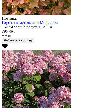
Новинка
Гортензия метельчатая
Металлика
150 см
солнце
полутень
VI–IX
790
i
.00
−
+
шт
Добавить в корзину