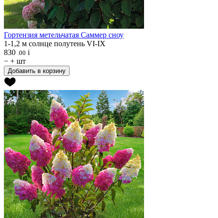
Гортензия метельчатая
Саммер сноу
1-1,2 м
солнце
полутень
VI-IX
830
i
.00
−
+
шт
Добавить в корзину