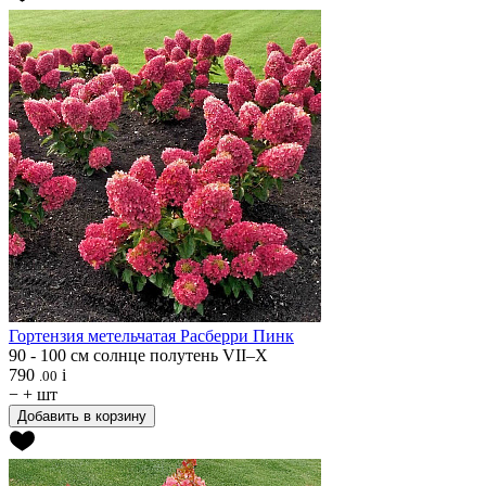
Гортензия метельчатая
Расберри Пинк
90 - 100 см
солнце
полутень
VII–X
790
i
.00
−
+
шт
Добавить в корзину