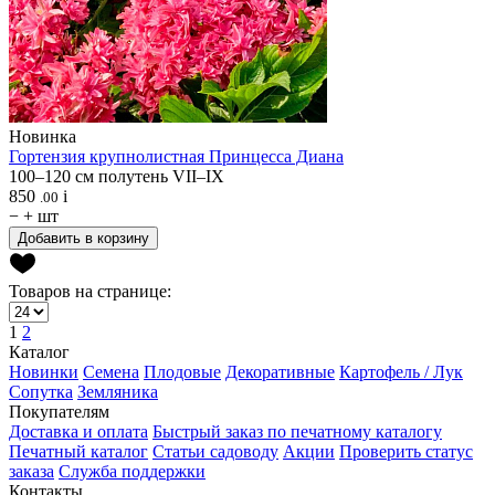
Новинка
Гортензия крупнолистная
Принцесса Диана
100–120 см
полутень
VII–IX
850
i
.00
−
+
шт
Добавить в корзину
Товаров на странице:
1
2
Каталог
Новинки
Семена
Плодовые
Декоративные
Картофель / Лук
Сопутка
Земляника
Покупателям
Доставка и оплата
Быстрый заказ по печатному каталогу
Печатный каталог
Статьи садоводу
Акции
Проверить статус
заказа
Служба поддержки
Контакты