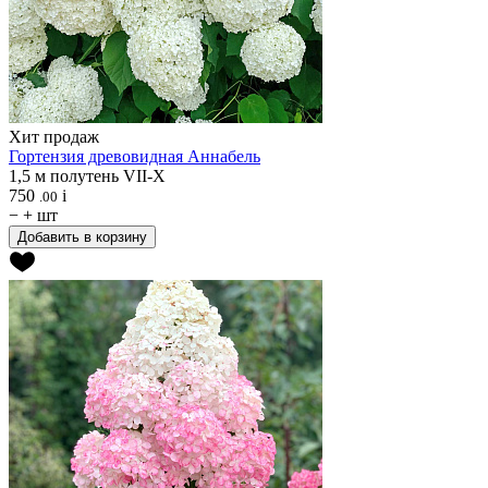
Хит продаж
Гортензия древовидная
Аннабель
1,5 м
полутень
VII-X
750
i
.00
−
+
шт
Добавить в корзину