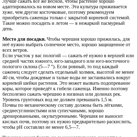
Лучше сажать всё же весной, чтобы растение хорошо
адаптировалось на новом месте. Эта культура приживается
хуже, чем другие косточковые, поэтому рекомендуем
приобретать саженцы только с закрытой корневой системой.
Такие можно посадить и летом — в нежаркий пасмурный
день.
Место для посадки.
Чтобы черешня хорошо прижилась, для
неё нужно выбрать солнечное место, хорошо защищенное от
всех ветров.
Если участок у вас пологий — сажать её нужно в верхней или
средней частях южного, юго-западного или юго-восточного
пологого склона (5—7 °). Если ровный, то под каждый
саженец следует сделать отдельный холмик, высотой не менее
40 см, чтобы дождевые и талые воды не застаивались вокруг
корневой шейки растения. Это может вызвать подопревание
коры, которое приведёт к гибели саженца. Именно поэтому
бесполезно сажать черешню в низинах или долинах рек.
Уровень грунтовых вод не должен превышать 1,5 м.
Почвы по механическому составу должны быть лёгкими,
среднесуглинистыми или супесчаными, хорошо
дренированными, окультуренными. Черешня не выносит
кислых почв, поэтому их нужно предварительно раскислить,
чтобы рН составлял не менее 6,5—7.