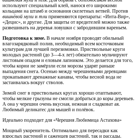
используют специальный клей, нанося его широкими
кольцами на штамб и основания скелетных ветвей. Против
вишнёвой мухи
и
тли
применяются препараты: «Инта-Вир»,
«Децис», и другие. Для защиты от вредителей можно также
развешивать на деревья ловушки с забродившим вареньем.
Подготовка к зиме.
В начале ноября проводят обильный
влагозарядковый полив, необходимый всем косточковым
культурам для лучшей перезимовки. Приствольные круги
молодых растений (до 3—4-х лет) обязательно мульчируют
листовым опадом и еловым лапником. Это делается для того,
чтобы корни не замёрзли если морозы ударят раньше
выпадения снега. Осенью между черешневыми деревцами
прокапывают дренажные канавы, чтобы весной вода не
застаивалась вокруг стволов.
Зимой снег в приствольных кругах хорошо отаптывают,
чтобы мелкие грызуны не смогли добраться до коры деревьев.
А она у черешни очень вкусная, нежная и сладковат ая.
Любимый деликатес для мышей и полёвок.
Идеально подходит для «Черешня Любимица Астахова»
Мощный укоренитель. Оптимально для пересадки как
взрослых растений и саженцев растений, так и рассады.