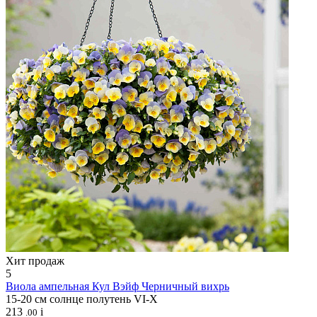
Хит продаж
5
Виола ампельная
Кул Вэйф Черничный вихрь
15-20 см
солнце
полутень
VI-X
213
i
.00