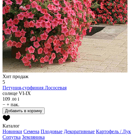
Хит продаж
5
Петуния-сурфиния
Лососевая
солнце
VI-IX
109
i
.00
−
+
пак.
Добавить в корзину
Каталог
Новинки
Семена
Плодовые
Декоративные
Картофель / Лук
Сопутка
Земляника