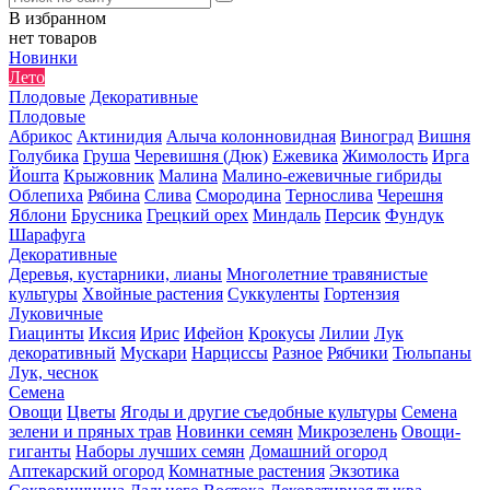
В избранном
нет товаров
Новинки
Лето
Плодовые
Декоративные
Плодовые
Абрикос
Актинидия
Алыча колонновидная
Виноград
Вишня
Голубика
Груша
Черевишня (Дюк)
Ежевика
Жимолость
Ирга
Йошта
Крыжовник
Малина
Малино-ежевичные гибриды
Облепиха
Рябина
Слива
Смородина
Тернослива
Черешня
Яблони
Брусника
Грецкий орех
Миндаль
Персик
Фундук
Шарафуга
Декоративные
Деревья, кустарники, лианы
Многолетние травянистые
культуры
Хвойные растения
Суккуленты
Гортензия
Луковичные
Гиацинты
Иксия
Ирис
Ифейон
Крокусы
Лилии
Лук
декоративный
Мускари
Нарциссы
Разное
Рябчики
Тюльпаны
Лук, чеснок
Семена
Овощи
Цветы
Ягоды и другие съедобные культуры
Семена
зелени и пряных трав
Новинки семян
Микрозелень
Овощи-
гиганты
Наборы лучших семян
Домашний огород
Аптекарский огород
Комнатные растения
Экзотика