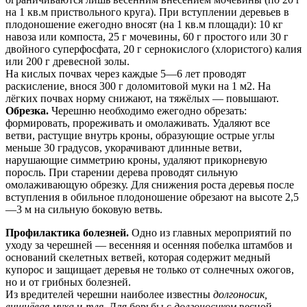
на 1 кв.м приствольного круга). При вступлении деревьев в
плодоношение ежегодно вносят (на 1 кв.м площади): 10 кг
навоза или компоста, 25 г мочевины, 60 г простого или 30 г
двойного суперфосфата, 20 г сернокислого (хлористого) калия
или 200 г древесной золы.
На кислых почвах через каждые 5—6 лет проводят
раскисление, внося 300 г доломитовой муки на 1 м2. На
лёгких почвах норму снижают, на тяжёлых — повышают.
Обрезка.
Черешню необходимо ежегодно обрезать:
формировать, прореживать и омолаживать. Удаляют все
ветви, растущие внутрь кроны, образующие острые углы
меньше 30 градусов, укорачивают длинные ветви,
нарушающие симметрию кроны, удаляют прикорневую
поросль. При старении дерева проводят сильную
омолаживающую обрезку. Для снижения роста деревья после
вступления в обильное плодоношение обрезают на высоте 2,5
—3 м на сильную боковую ветвь.
Профилактика болезней.
Одно из главных мероприятий по
уходу за черешней — весенняя и осенняя побелка штамбов и
оснований скелетных ветвей, которая содержит медный
купорос и защищает деревья не только от солнечных ожогов,
но и от грибных болезней.
Из вредителей черешни наиболее известны
долгоносик,
вишнёвая муха
и
тля
. Для борьбы с
долгоносиком
весной