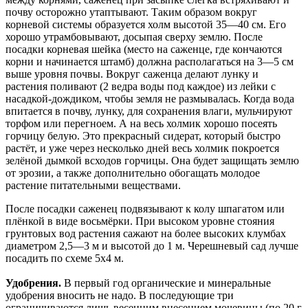
почву осторожно утаптывают. Таким образом вокруг
корневой системы образуется холм высотой 35—40 см. Его
хорошо утрамбовывают, досыпая сверху землю. После
посадки корневая шейка (место на саженце, где кончаются
корни и начинается штамб) должна располагаться на 3—5 см
выше уровня почвы. Вокруг саженца делают лунку и
растения поливают (2 ведра воды под каждое) из лейки с
насадкой-дождиком, чтобы земля не размывалась. Когда вода
впитается в почву, лунку, для сохранения влаги, мульчируют
торфом или перегноем. А на весь холмик хорошо посеять
горчицу белую. Это прекрасный сидерат, который быстро
растёт, и уже через несколько дней весь холмик покроется
зелёной дымкой всходов горчицы. Она будет защищать землю
от эрозии, а также дополнительно обогащать молодое
растение питательными веществами.
После посадки саженец подвязывают к колу шпагатом или
плёнкой в виде восьмёрки. При высоком уровне стояния
грунтовых вод растения сажают на более высоких клумбах
диаметром 2,5—3 м и высотой до 1 м. Черешневый сад лучше
посадить по схеме 5x4 м.
Удобрения.
В первый год органические и минеральные
удобрения вносить не надо. В последующие три
ограничиваются лишь весенним внесением мочевины (по 20 г