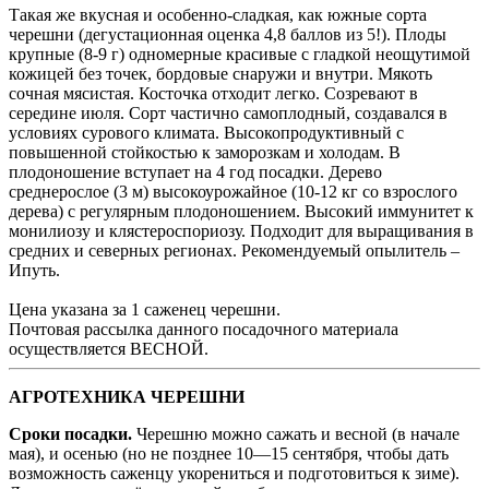
Такая же вкусная и особенно-сладкая, как южные сорта
черешни (дегустационная оценка 4,8 баллов из 5!). Плоды
крупные (8-9 г) одномерные красивые с гладкой неощутимой
кожицей без точек, бордовые снаружи и внутри. Мякоть
сочная мясистая. Косточка отходит легко. Созревают в
середине июля. Сорт частично самоплодный, создавался в
условиях сурового климата. Высокопродуктивный с
повышенной стойкостью к заморозкам и холодам. В
плодоношение вступает на 4 год посадки. Дерево
среднерослое (3 м) высокоурожайное (10-12 кг со взрослого
дерева) с регулярным плодоношением. Высокий иммунитет к
монилиозу и клястероспориозу. Подходит для выращивания в
средних и северных регионах. Рекомендуемый опылитель –
Ипуть.
Цена указана за 1 саженец черешни.
Почтовая рассылка данного посадочного материала
осуществляется ВЕСНОЙ.
АГРОТЕХНИКА ЧЕРЕШНИ
Сроки посадки.
Черешню можно сажать и весной (в начале
мая), и осенью (но не позднее 10—15 сентября, чтобы дать
возможность саженцу укорениться и подготовиться к зиме).