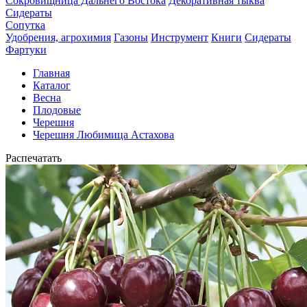
Сокровищница Дальнего Востока
Декоративная тыква
Сидераты
Сопутка
Удобрения, агрохимия
Газоны
Инструмент
Книги
Сидераты
Фартуки
Главная
Каталог
Весна
Плодовые
Черешня
Черешня Любимица Астахова
Распечатать