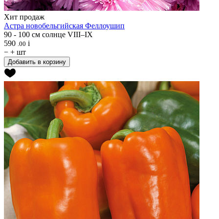
Хит продаж
Астра новобельгийская
Феллоушип
90 - 100 см
солнце
VIII–IX
590
i
.00
−
+
шт
Добавить в корзину