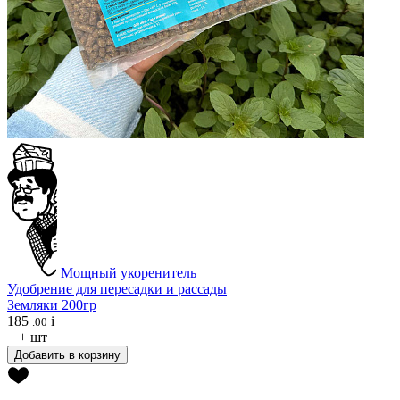
Мощный укоренитель
Удобрение для пересадки и рассады
Земляки 200гр
185
i
.00
−
+
шт
Добавить в корзину