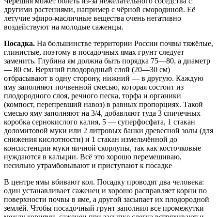
Черешня может болеть из-за нежелательного соседства с
другими растениями, например с чёрной смородиной. Её
летучие эфиро-масличные вещества очень негативно
воздействуют на молодые саженцы.
Посадка.
На большинстве территории России почвы тяжёлые,
глинистые, поэтому в посадочных ямах грунт следует
заменить. Глубина ям должна быть порядка 75—80, а диаметр
— 80 см. Верхний плодородный слой (20—30 см)
отбрасывают в одну сторону, нижний — в другую. Каждую
яму заполняют почвенной смесью, которая состоит из
плодородного слоя, речного песка, торфа и органики
(компост, перепревший навоз) в равных пропорциях. Такой
смесью яму заполняют на 3/4, добавляют туда 3 спичечных
коробка сернокислого калия, 5 — суперфосфата, 1 стакан
доломитовой муки или 2 литровых банки древесной золы (для
снижения кислотности) и 1 стакан измельчённой до
консистенции муки яичной скорлупы, так как косточковые
нуждаются в кальции. Всё это хорошо перемешиваю,
несильно утрамбовывают и приступают к посадке
В центре ямы вбивают кол. Посадку проводят два человека:
один устанавливает саженец и хорошо расправляет корни по
поверхности почвы в яме, а другой засыпает их плодородной
землёй. Чтобы посадочный грунт заполнил все промежутки
между корнями, саженец при засыпке слегка встряхивают и