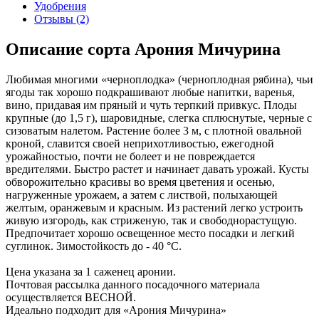
Удобрения
Отзывы
(2)
Описание сорта Арония Мичурина
Любимая многими «черноплодка» (черноплодная рябина), чьи
ягоды так хорошо подкрашивают любые напитки, варенья,
вино, придавая им пряный и чуть терпкий привкус. Плоды
крупные (до 1,5 г), шаровидные, слегка сплюснутые, черные с
сизоватым налетом. Растение более 3 м, с плотной овальной
кроной, славится своей неприхотливостью, ежегодной
урожайностью, почти не болеет и не повреждается
вредителями. Быстро растет и начинает давать урожай. Кусты
обворожительно красивы во время цветения и осенью,
нагруженные урожаем, а затем с листвой, полыхающей
желтым, оранжевым и красным. Из растений легко устроить
живую изгородь, как стриженую, так и свободнорастущую.
Предпочитает хорошо освещенное место посадки и легкий
суглинок. Зимостойкость до - 40 °С.
Цена указана за 1 саженец аронии.
Почтовая рассылка данного посадочного материала
осуществляется ВЕСНОЙ.
Идеально подходит для «Арония Мичурина»