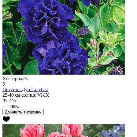
Хит продаж
5
Петуния
Дуо Голубая
25-40 см
солнце
VI-IX
95
i
.00
−
+
пак.
Добавить в корзину