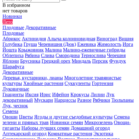
В избранном
нет товаров
Новинки
Лето
Плодовые
Декоративные
Плодовые
Абрикос
Актинидия
Алыча колонновидная
Виноград
Вишня
Голубика
Груша
Черевишня (Дюк)
Ежевика
Жимолость
Ирга
Йошта
Крыжовник
Малина
Малино-ежевичные гибриды
Облепиха
Рябина
Слива
Смородина
Тернослива
Черешня
Яблони
Брусника
Грецкий орех
Миндаль
Персик
Фундук
Шарафуга
Декоративные
Деревья, кустарники, лианы
Многолетние травянистые
культуры
Хвойные растения
Суккуленты
Гортензия
Луковичные
Гиацинты
Иксия
Ирис
Ифейон
Крокусы
Лилии
Лук
декоративный
Мускари
Нарциссы
Разное
Рябчики
Тюльпаны
Лук, чеснок
Семена
Овощи
Цветы
Ягоды и другие съедобные культуры
Семена
зелени и пряных трав
Новинки семян
Микрозелень
Овощи-
гиганты
Наборы лучших семян
Домашний огород
Аптекарский огород
Комнатные растения
Экзотика