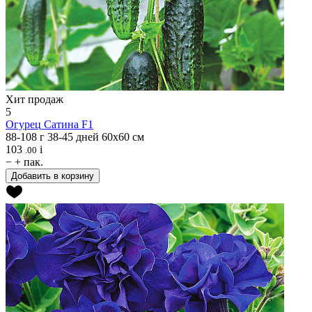
Хит продаж
5
Огурец
Сатина F1
88-108 г
38-45 дней
60х60 см
103
i
.00
−
+
пак.
Добавить в корзину