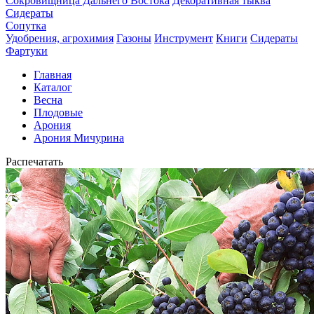
Сокровищница Дальнего Востока
Декоративная тыква
Сидераты
Сопутка
Удобрения, агрохимия
Газоны
Инструмент
Книги
Сидераты
Фартуки
Главная
Каталог
Весна
Плодовые
Арония
Арония Мичурина
Распечатать