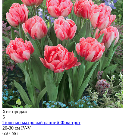
Хит продаж
5
Тюльпан махровый ранний
Фокстрот
20-30 см
IV-V
650
i
.00