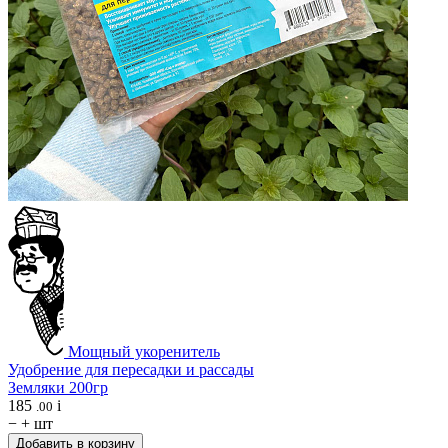
Мощный укоренитель
Удобрение для пересадки и рассады
Земляки 200гр
185
i
.00
−
+
шт
Добавить в корзину