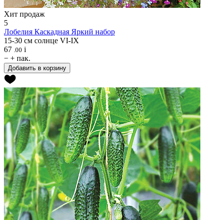
Хит продаж
5
Лобелия
Каскадная Яркий набор
15-30 см
солнце
VI-IX
67
i
.00
−
+
пак.
Добавить в корзину