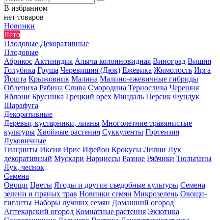
В избранном
нет товаров
Новинки
Лето
Плодовые
Декоративные
Плодовые
Абрикос
Актинидия
Алыча колонновидная
Виноград
Вишня
Голубика
Груша
Черевишня (Дюк)
Ежевика
Жимолость
Ирга
Йошта
Крыжовник
Малина
Малино-ежевичные гибриды
Облепиха
Рябина
Слива
Смородина
Тернослива
Черешня
Яблони
Брусника
Грецкий орех
Миндаль
Персик
Фундук
Шарафуга
Декоративные
Деревья, кустарники, лианы
Многолетние травянистые
культуры
Хвойные растения
Суккуленты
Гортензия
Луковичные
Гиацинты
Иксия
Ирис
Ифейон
Крокусы
Лилии
Лук
декоративный
Мускари
Нарциссы
Разное
Рябчики
Тюльпаны
Лук, чеснок
Семена
Овощи
Цветы
Ягоды и другие съедобные культуры
Семена
зелени и пряных трав
Новинки семян
Микрозелень
Овощи-
гиганты
Наборы лучших семян
Домашний огород
Аптекарский огород
Комнатные растения
Экзотика