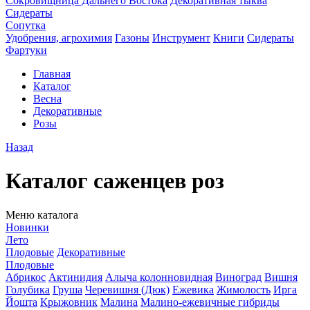
Сокровищница Дальнего Востока
Декоративная тыква
Сидераты
Сопутка
Удобрения, агрохимия
Газоны
Инструмент
Книги
Сидераты
Фартуки
Главная
Каталог
Весна
Декоративные
Розы
Назад
Каталог саженцев роз
Меню каталога
Новинки
Лето
Плодовые
Декоративные
Плодовые
Абрикос
Актинидия
Алыча колонновидная
Виноград
Вишня
Голубика
Груша
Черевишня (Дюк)
Ежевика
Жимолость
Ирга
Йошта
Крыжовник
Малина
Малино-ежевичные гибриды