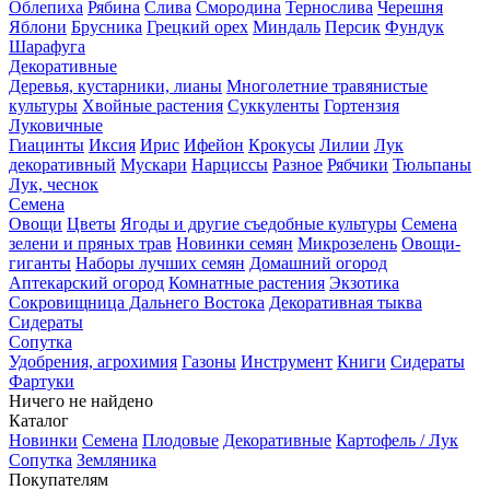
Облепиха
Рябина
Слива
Смородина
Тернослива
Черешня
Яблони
Брусника
Грецкий орех
Миндаль
Персик
Фундук
Шарафуга
Декоративные
Деревья, кустарники, лианы
Многолетние травянистые
культуры
Хвойные растения
Суккуленты
Гортензия
Луковичные
Гиацинты
Иксия
Ирис
Ифейон
Крокусы
Лилии
Лук
декоративный
Мускари
Нарциссы
Разное
Рябчики
Тюльпаны
Лук, чеснок
Семена
Овощи
Цветы
Ягоды и другие съедобные культуры
Семена
зелени и пряных трав
Новинки семян
Микрозелень
Овощи-
гиганты
Наборы лучших семян
Домашний огород
Аптекарский огород
Комнатные растения
Экзотика
Сокровищница Дальнего Востока
Декоративная тыква
Сидераты
Сопутка
Удобрения, агрохимия
Газоны
Инструмент
Книги
Сидераты
Фартуки
Ничего не найдено
Каталог
Новинки
Семена
Плодовые
Декоративные
Картофель / Лук
Сопутка
Земляника
Покупателям