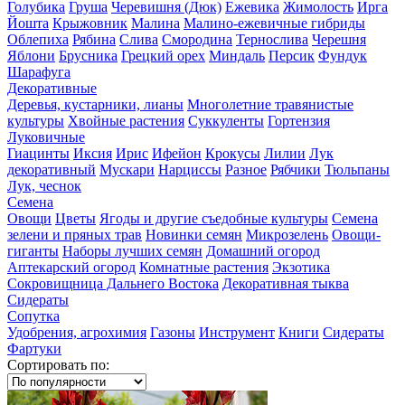
Голубика
Груша
Черевишня (Дюк)
Ежевика
Жимолость
Ирга
Йошта
Крыжовник
Малина
Малино-ежевичные гибриды
Облепиха
Рябина
Слива
Смородина
Тернослива
Черешня
Яблони
Брусника
Грецкий орех
Миндаль
Персик
Фундук
Шарафуга
Декоративные
Деревья, кустарники, лианы
Многолетние травянистые
культуры
Хвойные растения
Суккуленты
Гортензия
Луковичные
Гиацинты
Иксия
Ирис
Ифейон
Крокусы
Лилии
Лук
декоративный
Мускари
Нарциссы
Разное
Рябчики
Тюльпаны
Лук, чеснок
Семена
Овощи
Цветы
Ягоды и другие съедобные культуры
Семена
зелени и пряных трав
Новинки семян
Микрозелень
Овощи-
гиганты
Наборы лучших семян
Домашний огород
Аптекарский огород
Комнатные растения
Экзотика
Сокровищница Дальнего Востока
Декоративная тыква
Сидераты
Сопутка
Удобрения, агрохимия
Газоны
Инструмент
Книги
Сидераты
Фартуки
Сортировать по: