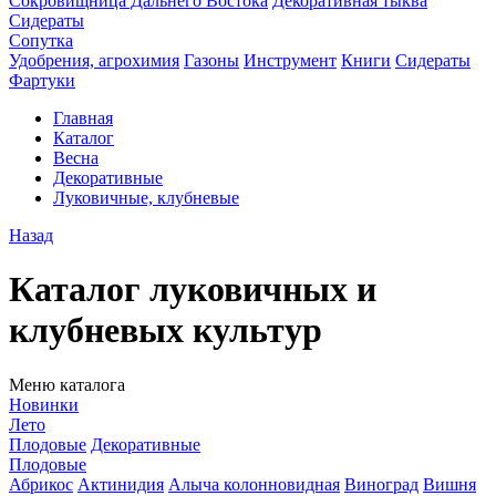
Сокровищница Дальнего Востока
Декоративная тыква
Сидераты
Сопутка
Удобрения, агрохимия
Газоны
Инструмент
Книги
Сидераты
Фартуки
Главная
Каталог
Весна
Декоративные
Луковичные, клубневые
Назад
Каталог луковичных и
клубневых культур
Меню каталога
Новинки
Лето
Плодовые
Декоративные
Плодовые
Абрикос
Актинидия
Алыча колонновидная
Виноград
Вишня