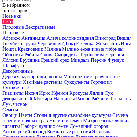
В избранном
нет товаров
Новинки
Лето
Плодовые
Декоративные
Плодовые
Абрикос
Актинидия
Алыча колонновидная
Виноград
Вишня
Голубика
Груша
Черевишня (Дюк)
Ежевика
Жимолость
Ирга
Йошта
Крыжовник
Малина
Малино-ежевичные гибриды
Облепиха
Рябина
Слива
Смородина
Тернослива
Черешня
Яблони
Брусника
Грецкий орех
Миндаль
Персик
Фундук
Шарафуга
Декоративные
Деревья, кустарники, лианы
Многолетние травянистые
культуры
Хвойные растения
Суккуленты
Гортензия
Луковичные
Гиацинты
Иксия
Ирис
Ифейон
Крокусы
Лилии
Лук
декоративный
Мускари
Нарциссы
Разное
Рябчики
Тюльпаны
Лук, чеснок
Семена
Овощи
Цветы
Ягоды и другие съедобные культуры
Семена
зелени и пряных трав
Новинки семян
Микрозелень
Овощи-
гиганты
Наборы лучших семян
Домашний огород
Аптекарский огород
Комнатные растения
Экзотика