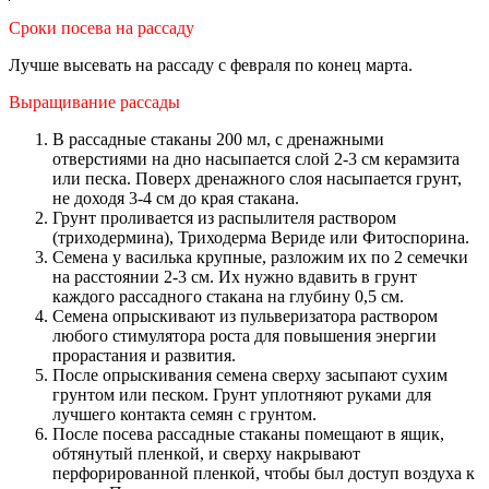
Сроки посева на рассаду
Лучше высевать на рассаду с февраля по конец марта.
Выращивание рассады
В рассадные стаканы 200 мл, с дренажными
отверстиями на дно насыпается слой 2-3 см керамзита
или песка. Поверх дренажного слоя насыпается грунт,
не доходя 3-4 см до края стакана.
Грунт проливается из распылителя раствором
(триходермина), Триходерма Вериде или Фитоспорина.
Семена у василька крупные, разложим их по 2 семечки
на расстоянии 2-3 см. Их нужно вдавить в грунт
каждого рассадного стакана на глубину 0,5 см.
Семена опрыскивают из пульверизатора раствором
любого стимулятора роста для повышения энергии
прорастания и развития.
После опрыскивания семена сверху засыпают сухим
грунтом или песком. Грунт уплотняют руками для
лучшего контакта семян с грунтом.
После посева рассадные стаканы помещают в ящик,
обтянутый пленкой, и сверху накрывают
перфорированной пленкой, чтобы был доступ воздуха к