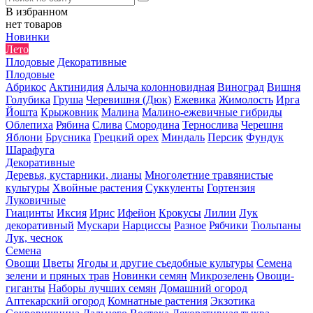
В избранном
нет товаров
Новинки
Лето
Плодовые
Декоративные
Плодовые
Абрикос
Актинидия
Алыча колонновидная
Виноград
Вишня
Голубика
Груша
Черевишня (Дюк)
Ежевика
Жимолость
Ирга
Йошта
Крыжовник
Малина
Малино-ежевичные гибриды
Облепиха
Рябина
Слива
Смородина
Тернослива
Черешня
Яблони
Брусника
Грецкий орех
Миндаль
Персик
Фундук
Шарафуга
Декоративные
Деревья, кустарники, лианы
Многолетние травянистые
культуры
Хвойные растения
Суккуленты
Гортензия
Луковичные
Гиацинты
Иксия
Ирис
Ифейон
Крокусы
Лилии
Лук
декоративный
Мускари
Нарциссы
Разное
Рябчики
Тюльпаны
Лук, чеснок
Семена
Овощи
Цветы
Ягоды и другие съедобные культуры
Семена
зелени и пряных трав
Новинки семян
Микрозелень
Овощи-
гиганты
Наборы лучших семян
Домашний огород
Аптекарский огород
Комнатные растения
Экзотика