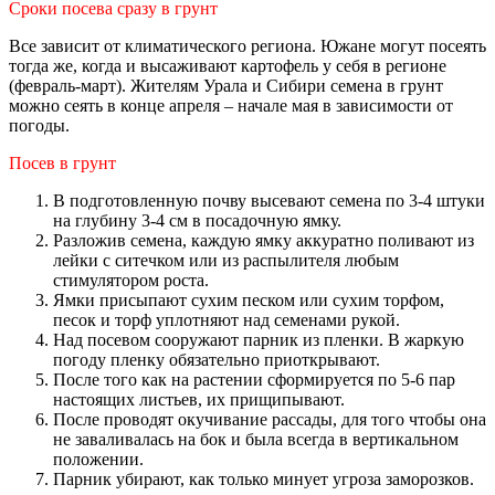
Сроки посева сразу в грунт
Все зависит от климатического региона. Южане могут посеять
тогда же, когда и высаживают картофель у себя в регионе
(февраль-март). Жителям Урала и Сибири семена в грунт
можно сеять в конце апреля – начале мая в зависимости от
погоды.
Посев в грунт
В подготовленную почву высевают семена по 3-4 штуки
на глубину 3-4 см в посадочную ямку.
Разложив семена, каждую ямку аккуратно поливают из
лейки с ситечком или из распылителя любым
стимулятором роста.
Ямки присыпают сухим песком или сухим торфом,
песок и торф уплотняют над семенами рукой.
Над посевом сооружают парник из пленки. В жаркую
погоду пленку обязательно приоткрывают.
После того как на растении сформируется по 5-6 пар
настоящих листьев, их прищипывают.
После проводят окучивание рассады, для того чтобы она
не заваливалась на бок и была всегда в вертикальном
положении.
Парник убирают, как только минует угроза заморозков.