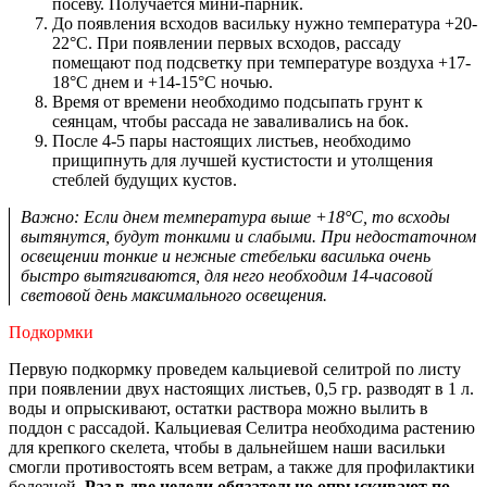
посеву. Получается мини-парник.
До появления всходов васильку нужно температура +20-
22°С. При появлении первых всходов, рассаду
помещают под подсветку при температуре воздуха +17-
18°С днем и +14-15°С ночью.
Время от времени необходимо подсыпать грунт к
сеянцам, чтобы рассада не заваливались на бок.
После 4-5 пары настоящих листьев, необходимо
прищипнуть для лучшей кустистости и утолщения
стеблей будущих кустов.
Важно: Если днем температура выше +18°C, то всходы
вытянутся, будут тонкими и слабыми. При недостаточном
освещении тонкие и нежные стебельки василька очень
быстро вытягиваются, для него необходим 14-часовой
световой день максимального освещения.
Подкормки
Первую подкормку проведем кальциевой селитрой по листу
при появлении двух настоящих листьев, 0,5 гр. разводят в 1 л.
воды и опрыскивают, остатки раствора можно вылить в
поддон с рассадой. Кальциевая Селитра необходима растению
для крепкого скелета, чтобы в дальнейшем наши васильки
смогли противостоять всем ветрам, а также для профилактики
болезней.
Раз в две недели обязательно опрыскивают по