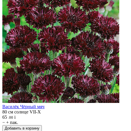
Василёк
Чёрный мяч
80 см
солнце
VII-X
65
i
.00
−
+
пак.
Добавить в корзину