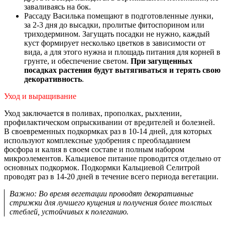
заваливаясь на бок.
Рассаду Василька помещают в подготовленные лунки,
за 2-3 дня до высадки, пролитые фитоспорином или
триходермином. Загущать посадки не нужно, каждый
куст формирует несколько цветков в зависимости от
вида, а для этого нужна и площадь питания для корней в
грунте, и обеспечение светом.
При загущенных
посадках растения будут вытягиваться и терять свою
декоративность
.
Уход и выращивание
Уход заключается в поливах, прополках, рыхлении,
профилактическом опрыскивании от вредителей и болезней.
В своевременных подкормках раз в 10-14 дней, для которых
используют комплексные удобрения с преобладанием
фосфора и калия в своем составе и полным набором
микроэлементов. Кальциевое питание проводится отдельно от
основных подкормок. Подкормки Кальциевой Селитрой
проводят раз в 14-20 дней в течение всего периода вегетации.
Важно: Во время вегетации проводят декоративные
стрижки для лучшего кущения и получения более толстых
стеблей, устойчивых к полеганию.