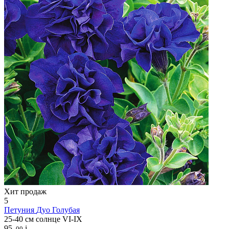
Хит продаж
5
Петуния
Дуо Голубая
25-40 см
солнце
VI-IX
95
i
.00