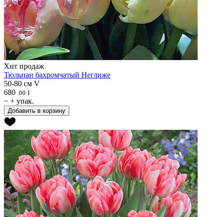
Хит продаж
Тюльпан бахромчатый
Неглиже
50-80 см
V
680
i
.00
−
+
упак.
Добавить в корзину