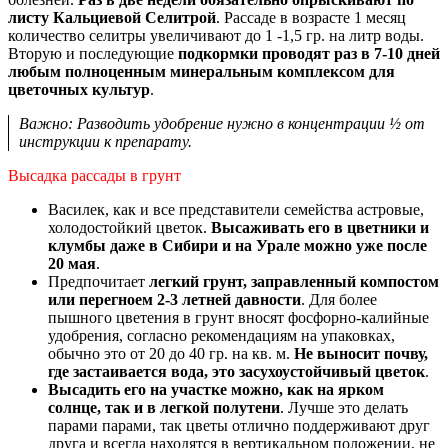
листу Кальциевой Селитрой
. Рассаде в возрасте 1 месяц
количество селитры увеличивают до 1 -1,5 гр. на литр воды.
Вторую и последующие
подкормки проводят раз в 7-10 дней
любым полноценным минеральным комплексом для
цветочных культур
.
Важно: Разводить удобрение нужно в концентрации ½ от
инструкции к препарату.
Высадка рассады в грунт
Василек, как и все представители семейства астровые,
холодостойкий цветок.
Высаживать его в цветники и
клумбы даже в Сибири и на Урале можно уже после
20 мая
.
Предпочитает
легкий грунт, заправленный компостом
или перегноем 2-3 летней давности
. Для более
пышного цветения в грунт вносят фосфорно-калийные
удобрения, согласно рекомендациям на упаковках,
обычно это от 20 до 40 гр. на кв. м.
Не выносит почву,
где застаивается вода, это засухоустойчивый цветок
.
Высадить его на участке можно, как на ярком
солнце, так и в легкой полутени
. Лучше это делать
парами парами, так цветы отлично поддерживают друг
друга и всегда находятся в вертикальном положении, не