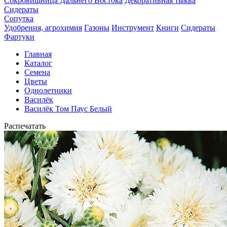
Сокровищница Дальнего Востока
Декоративная тыква
Сидераты
Сопутка
Удобрения, агрохимия
Газоны
Инструмент
Книги
Сидераты
Фартуки
Главная
Каталог
Семена
Цветы
Однолетники
Василёк
Василёк Том Паус Белый
Распечатать