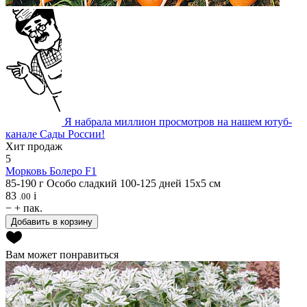
Я набрала миллион просмотров на нашем ютуб-
канале Сады России!
Хит продаж
5
Морковь
Болеро F1
85-190 г
Особо сладкий
100-125 дней
15х5 см
83
i
.00
−
+
пак.
Добавить в корзину
Вам может понравиться