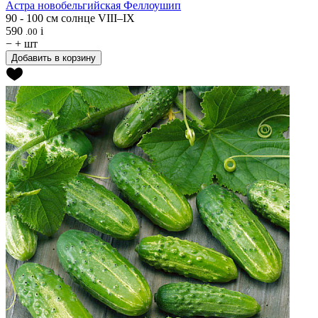
Астра новобельгийская
Феллоушип
90 - 100 см
солнце
VIII–IX
590
i
.00
−
+
шт
Добавить в корзину