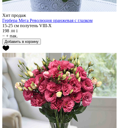
Хит продаж
Гербера
Мега Революция оранжевая с глазком
15-25 см
полутень
VIII-X
198
i
.00
−
+
пак.
Добавить в корзину