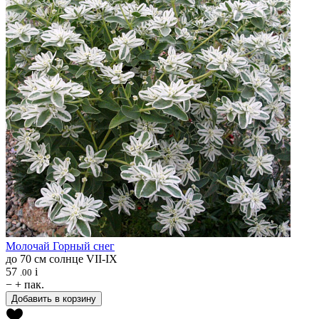
Молочай
Горный снег
до 70 см
солнце
VII-IX
57
i
.00
−
+
пак.
Добавить в корзину