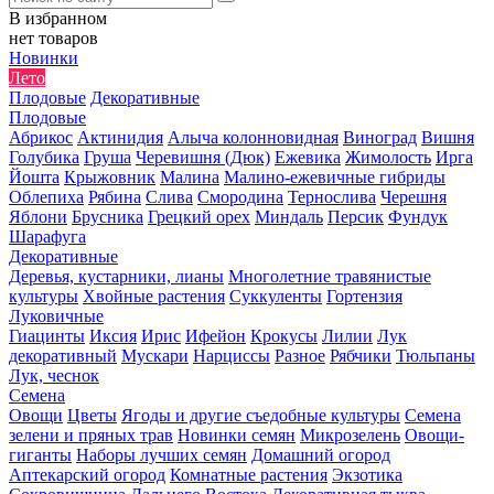
В избранном
нет товаров
Новинки
Лето
Плодовые
Декоративные
Плодовые
Абрикос
Актинидия
Алыча колонновидная
Виноград
Вишня
Голубика
Груша
Черевишня (Дюк)
Ежевика
Жимолость
Ирга
Йошта
Крыжовник
Малина
Малино-ежевичные гибриды
Облепиха
Рябина
Слива
Смородина
Тернослива
Черешня
Яблони
Брусника
Грецкий орех
Миндаль
Персик
Фундук
Шарафуга
Декоративные
Деревья, кустарники, лианы
Многолетние травянистые
культуры
Хвойные растения
Суккуленты
Гортензия
Луковичные
Гиацинты
Иксия
Ирис
Ифейон
Крокусы
Лилии
Лук
декоративный
Мускари
Нарциссы
Разное
Рябчики
Тюльпаны
Лук, чеснок
Семена
Овощи
Цветы
Ягоды и другие съедобные культуры
Семена
зелени и пряных трав
Новинки семян
Микрозелень
Овощи-
гиганты
Наборы лучших семян
Домашний огород
Аптекарский огород
Комнатные растения
Экзотика