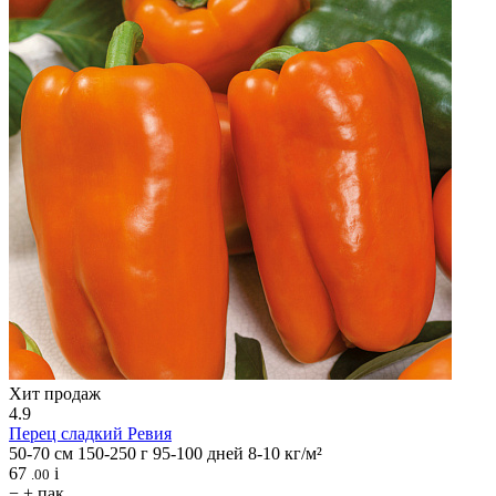
Хит продаж
4.9
Перец сладкий
Ревия
50-70 см
150-250 г
95-100 дней
8-10 кг/м²
67
i
.00
−
+
пак.