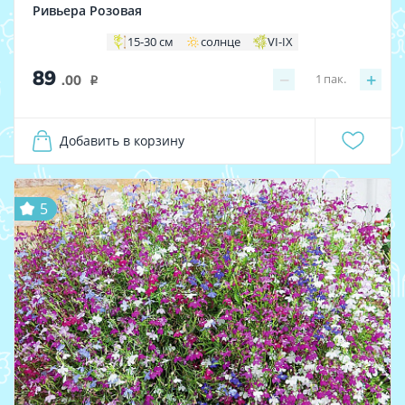
Ривьера Розовая
15-30 см
солнце
VI-IX
89
−
+
1
пак.
.00
i
Добавить в корзину
5