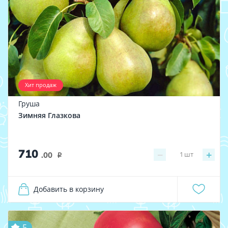
Хит продаж
Груша
Зимняя Глазкова
710
−
+
1
шт
.00
i
Добавить в корзину
5