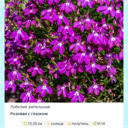
Лобелия ампельная
Розовая с глазком
15-20 см
солнце
полутень
VI-IX