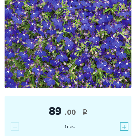
89
.00
i
−
+
1
пак.