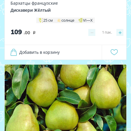
Бархатцы французские
Дискавери Жёлтый
25 см
солнце
VI—X
109
−
+
1
пак.
.00
i
Добавить в корзину