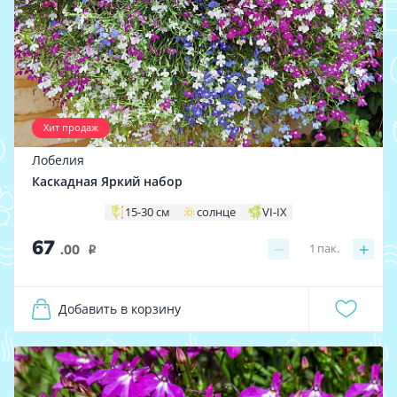
Хит продаж
Лобелия
Каскадная Яркий набор
15-30 см
солнце
VI-IX
67
−
+
1
пак.
.00
i
Добавить в корзину