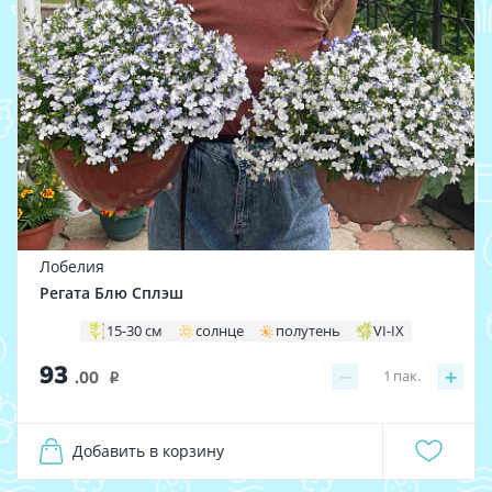
Лобелия
Регата Блю Сплэш
15-30 см
солнце
полутень
VI-IX
93
−
+
1
пак.
.00
i
Добавить в корзину