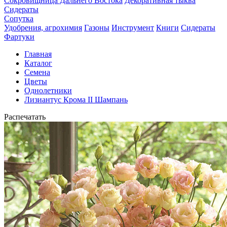
Сокровищница Дальнего Востока
Декоративная тыква
Сидераты
Сопутка
Удобрения, агрохимия
Газоны
Инструмент
Книги
Сидераты
Фартуки
Главная
Каталог
Семена
Цветы
Однолетники
Лизиантус Крома II Шампань
Распечатать