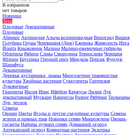
В избранном
нет товаров
Новинки
Лето
Плодовые
Декоративные
Плодовые
Абрикос
Актинидия
Алыча колонновидная
Виноград
Вишня
Голубика
Груша
Черевишня (Дюк)
Ежевика
Жимолость
Ирга
Йошта
Крыжовник
Малина
Малино-ежевичные гибриды
Облепиха
Рябина
Слива
Смородина
Тернослива
Черешня
Яблони
Брусника
Грецкий орех
Миндаль
Персик
Фундук
Шарафуга
Декоративные
Деревья, кустарники, лианы
Многолетние травянистые
культуры
Хвойные растения
Суккуленты
Гортензия
Луковичные
Гиацинты
Иксия
Ирис
Ифейон
Крокусы
Лилии
Лук
декоративный
Мускари
Нарциссы
Разное
Рябчики
Тюльпаны
Лук, чеснок
Семена
Овощи
Цветы
Ягоды и другие съедобные культуры
Семена
зелени и пряных трав
Новинки семян
Микрозелень
Овощи-
гиганты
Наборы лучших семян
Домашний огород
Аптекарский огород
Комнатные растения
Экзотика