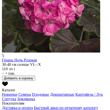
5
Герань
Ночь Розовая
30-40 см
солнце
VI—X
119
i
.00
−
+
пак.
Добавить в корзину
Каталог
Новинки
Семена
Плодовые
Декоративные
Картофель / Лук
Сопутка
Земляника
Покупателям
Доставка и оплата
Быстрый заказ по печатному каталогу