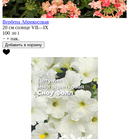
Вербена
Абрикосовая
20 см
солнце
VII—IX
100
i
.00
−
+
пак.
Добавить в корзину