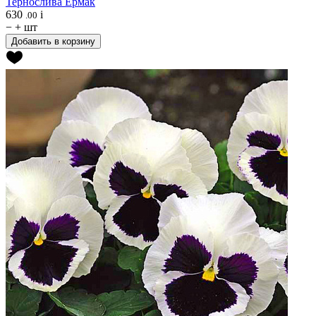
Тернослива
Ермак
630
i
.00
−
+
шт
Добавить в корзину