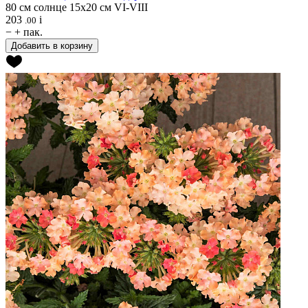
80 см
солнце
15х20 см
VI-VIII
203
i
.00
−
+
пак.
Добавить в корзину