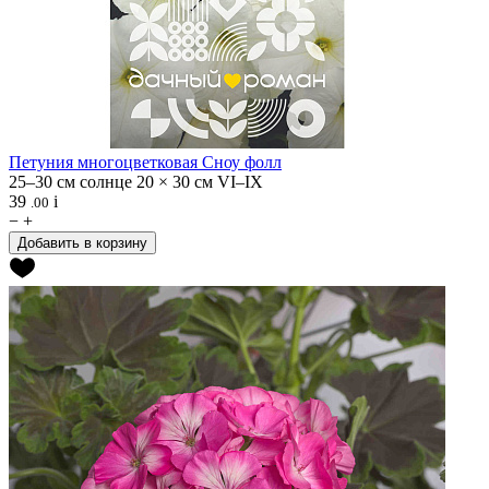
Петуния многоцветковая
Сноу фолл
25–30 см
солнце
20 × 30 см
VI–IX
39
i
.00
−
+
Добавить в корзину