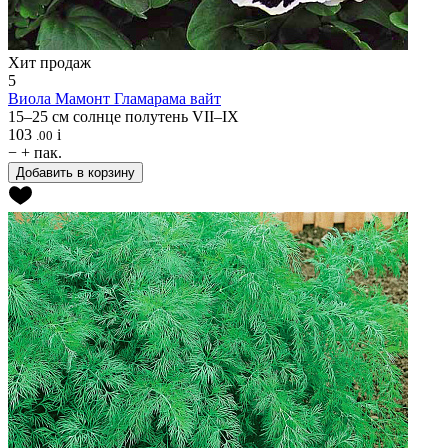
Хит продаж
5
Виола
Мамонт Гламарама вайт
15–25 см
солнце
полутень
VII–IX
103
i
.00
−
+
пак.
Добавить в корзину