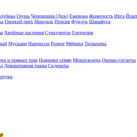
олубика
Груша
Черевишня (Дюк)
Ежевика
Жимолость
Ирга
Йошт
ка
Грецкий орех
Миндаль
Персик
Фундук
Шарафуга
ры
Хвойные растения
Суккуленты
Гортензия
ный
Мускари
Нарциссы
Разное
Рябчики
Тюльпаны
ени и пряных трав
Новинки семян
Микрозелень
Овощи-гиганты
ка
Декоративная тыква
Сидераты
ртуки