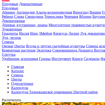
Плодовые
Декоративные
Плодовые
Абрикос
Актинидия
Алыча колонновидная
Виноград
Вишня
Г
Рябина
Слива
Смородина
Тернослива
Черешня
Яблони
Брусни
Декоративные
Деревья, кустарники, лианы
Многолетние травянистые культу
Луковичные
Гиацинты
Иксия
Ирис
Ифейон
Крокусы
Лилии
Лук декоратив
Лук, чеснок
Семена
Овощи
Цветы
Ягоды и другие съедобные культуры
Семена зел
Комнатные растения
Экзотика
Сокровищница Дальнего Восто
Сопутка
Удобрения, агрохимия
Газоны
Инструмент
Книги
Сидераты
Фа
Главная
Каталог
Семена
Цветы
Однолетники
Календула
Календула Тихоокеанское очарование Цветной набор
Распечатать