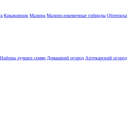
а
Крыжовник
Малина
Малино-ежевичные гибриды
Облепиха
Наборы лучших семян
Домашний огород
Аптекарский огород