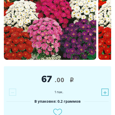
67
.00
i
−
+
1
пак.
В упаковке: 0.2 граммов