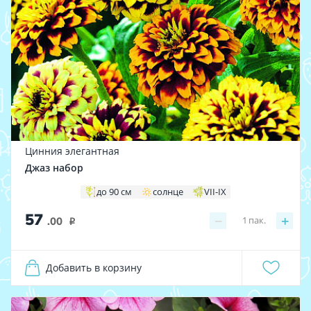
Цинния элегантная
Джаз набор
до 90 см
солнце
VII-IX
57
−
+
1
пак.
.00
i
Добавить в корзину