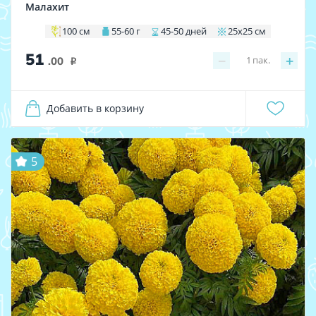
Малахит
100 см
55-60 г
45-50 дней
25х25 см
51
−
+
1
пак.
.00
i
Добавить в корзину
5