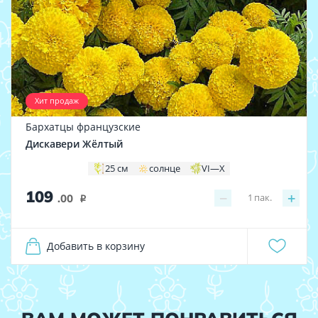
Хит продаж
Бархатцы французские
Дискавери Жёлтый
25 см
солнце
VI—X
109
−
+
1
пак.
.00
i
Добавить в корзину