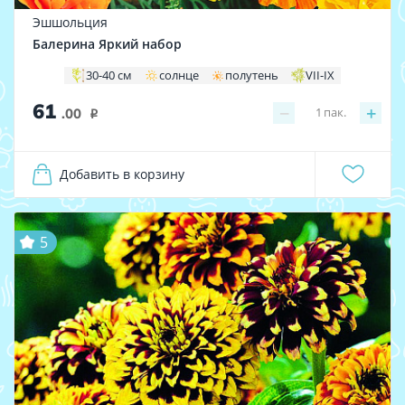
Эшшольция
Балерина Яркий набор
30-40 см
солнце
полутень
VII-IX
61
−
+
1
пак.
.00
i
Добавить в корзину
5