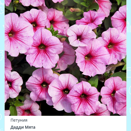
Петуния
Дадди Мята