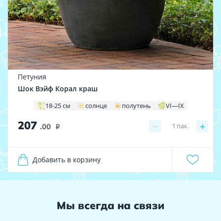
Петуния
Шок Вэйф Корал краш
18-25 см
солнце
полутень
VI—IX
207
−
+
1
пак.
.00
i
Добавить в корзину
Мы всегда на связи