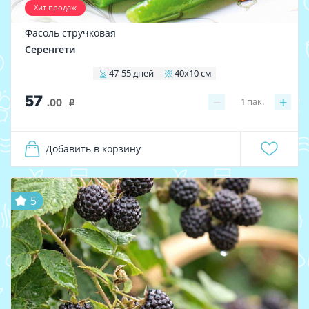
Хит продаж
Фасоль стручковая
Серенгети
47-55 дней
40х10 см
57
−
+
1
пак.
.00
i
Добавить в корзину
5