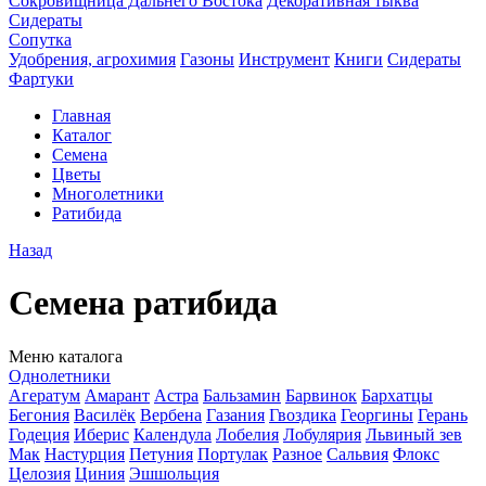
Сокровищница Дальнего Востока
Декоративная тыква
Сидераты
Сопутка
Удобрения, агрохимия
Газоны
Инструмент
Книги
Сидераты
Фартуки
Главная
Каталог
Семена
Цветы
Многолетники
Ратибида
Назад
Семена ратибида
Меню каталога
Однолетники
Агератум
Амарант
Астра
Бальзамин
Барвинок
Бархатцы
Бегония
Василёк
Вербена
Газания
Гвоздика
Георгины
Герань
Годеция
Иберис
Календула
Лобелия
Лобулярия
Львиный зев
Мак
Настурция
Петуния
Портулак
Разное
Сальвия
Флокс
Целозия
Циния
Эшшольция