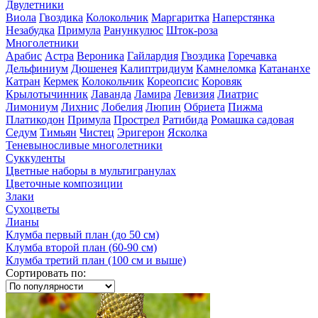
Двулетники
Виола
Гвоздика
Колокольчик
Маргаритка
Наперстянка
Незабудка
Примула
Ранункулюс
Шток-роза
Многолетники
Арабис
Астра
Вероника
Гайлардия
Гвоздика
Горечавка
Дельфиниум
Дюшенея
Калиптридиум
Камнеломка
Катананхе
Катран
Кермек
Колокольчик
Кореопсис
Коровяк
Крылотычинник
Лаванда
Ламира
Левизия
Лиатрис
Лимониум
Лихнис
Лобелия
Люпин
Обриета
Пижма
Платикодон
Примула
Прострел
Ратибида
Ромашка садовая
Седум
Тимьян
Чистец
Эригерон
Ясколка
Теневыносливые многолетники
Суккуленты
Цветные наборы в мультигранулах
Цветочные композиции
Злаки
Сухоцветы
Лианы
Клумба первый план (до 50 см)
Клумба второй план (60-90 см)
Клумба третий план (100 см и выше)
Сортировать по: