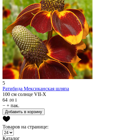
5
Ратибида
Мексиканская шляпа
100 см
солнце
VII-X
64
i
.00
−
+
пак.
Добавить в корзину
Товаров на странице:
Каталог