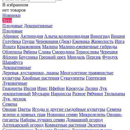
В избранном
нет товаров
Новинки
Лето
Плодовые
Декоративные
Плодовые
Абрикос
Актинидия
Алыча колонновидная
Виноград
Вишня
Голубика
Груша
Черевишня (Дюк)
Ежевика
Жимолость
Ирга
Йошта
Крыжовник
Малина
Малино-ежевичные гибриды
Облепиха
Рябина
Слива
Смородина
Тернослива
Черешня
Яблони
Брусника
Грецкий орех
Миндаль
Персик
Фундук
Шарафуга
Декоративные
Деревья, кустарники, лианы
Многолетние травянистые
культуры
Хвойные растения
Суккуленты
Гортензия
Луковичные
Гиацинты
Иксия
Ирис
Ифейон
Крокусы
Лилии
Лук
декоративный
Мускари
Нарциссы
Разное
Рябчики
Тюльпаны
Лук, чеснок
Семена
Овощи
Цветы
Ягоды и другие съедобные культуры
Семена
зелени и пряных трав
Новинки семян
Микрозелень
Овощи-
гиганты
Наборы лучших семян
Домашний огород
Аптекарский огород
Комнатные растения
Экзотика