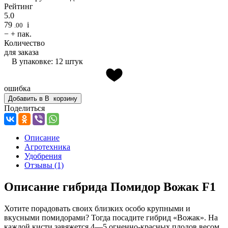
Рейтинг
5.0
79
i
.00
−
+
пак.
Количество
для заказа
В упаковке: 12 штук
ошибка
Добавить в
В
корзину
Поделиться
Описание
Агротехника
Удобрения
Отзывы
(1)
Описание гибрида Помидор Вожак F1
Хотите порадовать своих близких особо крупными и
вкусными помидорами? Тогда посадите гибрид «Вожак». На
каждой кисти завяжется 4—5 огненно-красных плодов весом