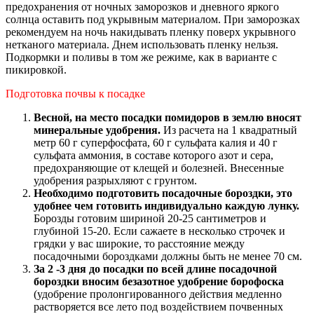
предохранения от ночных заморозков и дневного яркого
солнца оставить под укрывным материалом. При заморозках
рекомендуем на ночь накидывать пленку поверх укрывного
нетканого материала. Днем использовать пленку нельзя.
Подкормки и поливы в том же режиме, как в варианте с
пикировкой.
Подготовка почвы к посадке
Весной, на место посадки помидоров в землю вносят
минеральные удобрения.
Из расчета на 1 квадратный
метр 60 г суперфосфата, 60 г сульфата калия и 40 г
сульфата аммония, в составе которого азот и сера,
предохраняющие от клещей и болезней. Внесенные
удобрения разрыхляют с грунтом.
Необходимо подготовить посадочные бороздки, это
удобнее чем готовить индивидуально каждую лунку.
Борозды готовим шириной 20-25 сантиметров и
глубиной 15-20. Если сажаете в несколько строчек и
грядки у вас широкие, то расстояние между
посадочными бороздками должны быть не менее 70 см.
За 2 -3 дня до посадки по всей длине посадочной
бороздки вносим безазотное удобрение борофоска
(удобрение пролонгированного действия медленно
растворяется все лето под воздействием почвенных