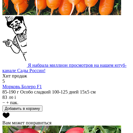
Я набрала миллион просмотров на нашем ютуб-
канале Сады России!
Хит продаж
5
Морковь
Болеро F1
85-190 г
Особо сладкий
100-125 дней
15х5 см
83
i
.00
−
+
пак.
Добавить в корзину
Вам может понравиться