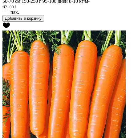
50-70 см
150-250 г
95-100 дней
8-10 кг/м²
67
i
.00
−
+
пак.
Добавить в корзину