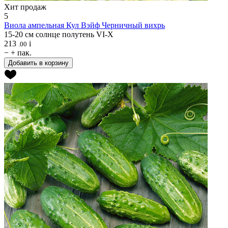
Хит продаж
5
Виола ампельная
Кул Вэйф Черничный вихрь
15-20 см
солнце
полутень
VI-X
213
i
.00
−
+
пак.
Добавить в корзину