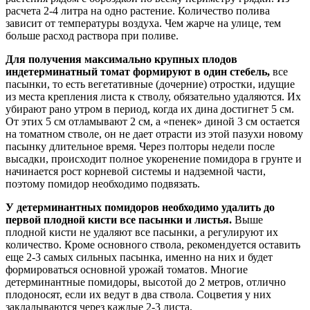
расчета 2-4 литра на одно растение. Количество полива
зависит от температуры воздуха. Чем жарче на улице, тем
больше расход раствора при поливе.
Для получения максимально крупных плодов
индетерминатный томат формируют в один стебель,
все
пасынки, то есть вегетативные (дочерние) отростки, идущие
из места крепления листа к стволу, обязательно удаляются. Их
убирают рано утром в период, когда их дина достигнет 5 см.
От этих 5 см отламывают 2 см, а «пенек» диной 3 см остается
на томатном стволе, он не дает отрасти из этой пазухи новому
пасынку длительное время. Через полторы недели после
высадки, происходит полное укоренение помидора в грунте и
начинается рост корневой системы и надземной части,
поэтому помидор необходимо подвязать.
У детерминантных помидоров необходимо удалить до
первой плодной кисти все пасынки и листья.
Выше
плодной кисти не удаляют все пасынки, а регулируют их
количество. Кроме основного ствола, рекомендуется оставить
еще 2-3 самых сильных пасынка, именно на них и будет
формироваться основной урожай томатов. Многие
детерминантные помидоры, высотой до 2 метров, отлично
плодоносят, если их ведут в два ствола. Соцветия у них
закладываются через каждые 2-3 листа.