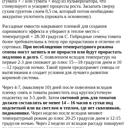
(гумата + 7 или гумата + йод) из пульверизатора, что
стимулирует и ускоряет процессы роста. Засыпать сверху
сухим грунтом слоем 0,5 см, который потом необходимо
аккуратно уплотнить (прижать к основному).
Рассадные емкости накрывают пленкой для создания
парникового эффекта и убирают в теплое место с
температурой + 28-30 градусов С. Гибридные семена томата
более требовательны к теплу при прорастании в отличие от
сортовых.
При несоблюдении температурного режима
семена могут загнить и не прорасти или будут прорастать
медленно и долго
. С появлением всходов температуру на
первые 2-3 дня снижают до плюс 15—18 градусов днем и 10
—12 градусов ночью. Такой прием предохраняет сеянцы от
вытягивания и создает условия для лучшего развития
корневой системы.
Через 4-7, (максимум 10) дней после повеления всходов
пленку снять и томаты разместить под круглосуточную
подсветку на 3-5 дней. Затем
световой день для томатов
должен составлять не менее 14 – 16 часов в сутки под
подсветкой или на светлом и теплом, где нет сквозняков,
подоконнике.
Через неделю после всходов меняют
температурный режим до плюс 20-25 градусов днем и 12-15
градусов ночью. Через 2 недели от всходов рассаду пикируют