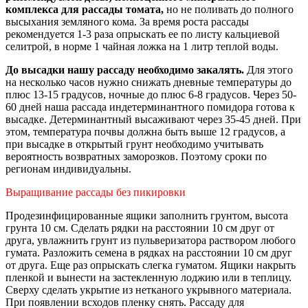
комплекса для рассады томата,
но не поливать до полного
высыхания земляного кома. За время роста рассады
рекомендуется 1-3 раза опрыскать ее по листу кальциевой
селитрой, в норме 1 чайная ложка на 1 литр теплой воды.
До высадки нашу рассаду необходимо закалять.
Для этого
на несколько часов нужно снижать дневные температуры до
плюс 13-15 градусов, ночные до плюс 6-8 градусов. Через 50-
60 дней наша рассада индетерминантного помидора готова к
высадке. Детерминантный высаживают через 35-45 дней. При
этом, температура почвы должна быть выше 12 градусов, а
при высадке в открытый грунт необходимо учитывать
вероятность возвратных заморозков. Поэтому сроки по
регионам индивидуальны.
Выращивание рассады без пикировки
Продезинфицированные ящики заполнить грунтом, высота
грунта 10 см. Сделать рядки на расстоянии 10 см друг от
друга, увлажнить грунт из пульверизатора раствором любого
гумата. Разложить семена в рядках на расстоянии 10 см друг
от друга. Еще раз опрыскать слегка гуматом. Ящики накрыть
пленкой и вынести на застекленную лоджию или в теплицу.
Сверху сделать укрытие из нетканого укрывного материала.
При появлении всходов пленку снять. Рассаду для