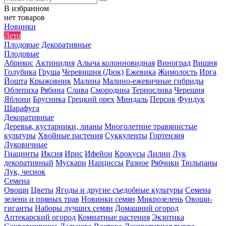
В избранном
нет товаров
Новинки
Лето
Плодовые
Декоративные
Плодовые
Абрикос
Актинидия
Алыча колонновидная
Виноград
Вишня
Голубика
Груша
Черевишня (Дюк)
Ежевика
Жимолость
Ирга
Йошта
Крыжовник
Малина
Малино-ежевичные гибриды
Облепиха
Рябина
Слива
Смородина
Тернослива
Черешня
Яблони
Брусника
Грецкий орех
Миндаль
Персик
Фундук
Шарафуга
Декоративные
Деревья, кустарники, лианы
Многолетние травянистые
культуры
Хвойные растения
Суккуленты
Гортензия
Луковичные
Гиацинты
Иксия
Ирис
Ифейон
Крокусы
Лилии
Лук
декоративный
Мускари
Нарциссы
Разное
Рябчики
Тюльпаны
Лук, чеснок
Семена
Овощи
Цветы
Ягоды и другие съедобные культуры
Семена
зелени и пряных трав
Новинки семян
Микрозелень
Овощи-
гиганты
Наборы лучших семян
Домашний огород
Аптекарский огород
Комнатные растения
Экзотика