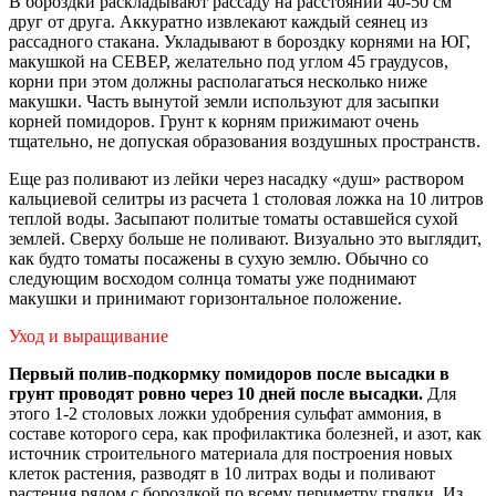
В бороздки раскладывают рассаду на расстоянии 40-50 см
друг от друга. Аккуратно извлекают каждый сеянец из
рассадного стакана. Укладывают в бороздку корнями на ЮГ,
макушкой на СЕВЕР, желательно под углом 45 граудусов,
корни при этом должны располагаться несколько ниже
макушки. Часть вынутой земли используют для засыпки
корней помидоров. Грунт к корням прижимают очень
тщательно, не допуская образования воздушных пространств.
Еще раз поливают из лейки через насадку «душ» раствором
кальциевой селитры из расчета 1 столовая ложка на 10 литров
теплой воды. Засыпают политые томаты оставшейся сухой
землей. Сверху больше не поливают. Визуально это выглядит,
как будто томаты посажены в сухую землю. Обычно со
следующим восходом солнца томаты уже поднимают
макушки и принимают горизонтальное положение.
Уход и выращивание
Первый полив-подкормку помидоров после высадки в
грунт проводят ровно через 10 дней после высадки.
Для
этого 1-2 столовых ложки удобрения сульфат аммония, в
составе которого сера, как профилактика болезней, и азот, как
источник строительного материала для построения новых
клеток растения, разводят в 10 литрах воды и поливают
растения рядом с бороздкой по всему периметру грядки. Из