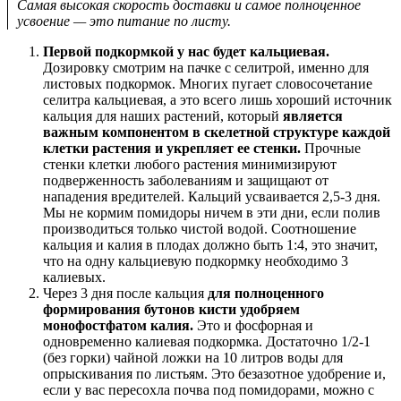
Самая высокая скорость доставки и самое полноценное
усвоение — это питание по листу.
Первой подкормкой у нас будет кальциевая.
Дозировку смотрим на пачке с селитрой, именно для
листовых подкормок. Многих пугает словосочетание
селитра кальциевая, а это всего лишь хороший источник
кальция для наших растений, который
является
важным компонентом в скелетной структуре каждой
клетки растения и укрепляет ее стенки.
Прочные
стенки клетки любого растения минимизируют
подверженность заболеваниям и защищают от
нападения вредителей. Кальций усваивается 2,5-3 дня.
Мы не кормим помидоры ничем в эти дни, если полив
производиться только чистой водой. Соотношение
кальция и калия в плодах должно быть 1:4, это значит,
что на одну кальциевую подкормку необходимо 3
калиевых.
Через 3 дня после кальция
для полноценного
формирования бутонов кисти удобряем
монофостфатом калия.
Это и фосфорная и
одновременно калиевая подкормка. Достаточно 1/2-1
(без горки) чайной ложки на 10 литров воды для
опрыскивания по листьям. Это безазотное удобрение и,
если у вас пересохла почва под помидорами, можно с