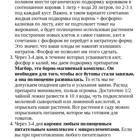
поливом внести органическую подкормку коровяком в
соотношении коровяк 1 литр + вода 20 литров, по 2-3 л
под каждый куст. Важно, в таком варианте сочетании
жидкая азотная подкормка под корень + фосфорно-
калиевая по листу, азот не подтолкнет томат на
жирование, а будет полноценно использован растением
на построение новых клеток и самое главное, азот в
сочетании с фосфором не перейдет в нитратную форму.
Это значит, что ваши плоды не накопят излишних
нитратов. Фосфор не позволит им этого сделать.
Через 3-4 дня, в течение которых усваивается азот,
фосфор и калий, мы даем подкормку препаратом
Магбор, это борно-магниевый комплекс. Он
необходим для того, чтобы все бутоны стали завязью,
а она полноценно развивалась.
То есть мы не
допускаем опадения цвета и усыхания завязи. Расход
препарата минимален, польза огромна. Достаточно 1/2
чайной ложки развести в 10 л воды, чуть подкисленной
молочной сывороткой или лимонной кислотой, и
опрыскать наши растения. Все растения в саду можно
опрыскивать питанием, которое мы готовим для
томатов.
Через 3-4 дня
кормим любым полноценным
питательным комплексом с микроэлементами.
Если
вы при приготовлении любого питательного