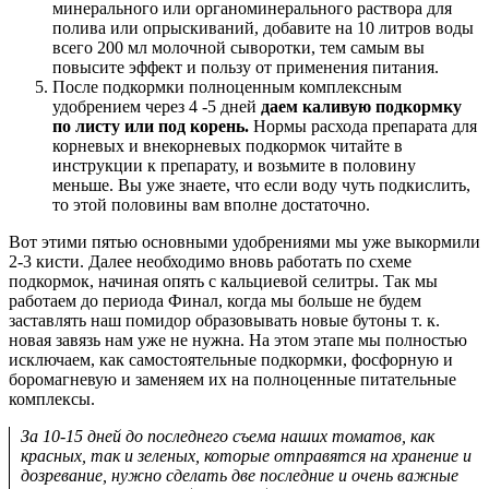
минерального или органоминерального раствора для
полива или опрыскиваний, добавите на 10 литров воды
всего 200 мл молочной сыворотки, тем самым вы
повысите эффект и пользу от применения питания.
После подкормки полноценным комплексным
удобрением через 4 -5 дней
даем каливую подкормку
по листу или под корень.
Нормы расхода препарата для
корневых и внекорневых подкормок читайте в
инструкции к препарату, и возьмите в половину
меньше. Вы уже знаете, что если воду чуть подкислить,
то этой половины вам вполне достаточно.
Вот этими пятью основными удобрениями мы уже выкормили
2-3 кисти. Далее необходимо вновь работать по схеме
подкормок, начиная опять с кальциевой селитры. Так мы
работаем до периода Финал, когда мы больше не будем
заставлять наш помидор образовывать новые бутоны т. к.
новая завязь нам уже не нужна. На этом этапе мы полностью
исключаем, как самостоятельные подкормки, фосфорную и
боромагневую и заменяем их на полноценные питательные
комплексы.
За 10-15 дней до последнего съема наших томатов, как
красных, так и зеленых, которые отправятся на хранение и
дозревание, нужно сделать две последние и очень важные