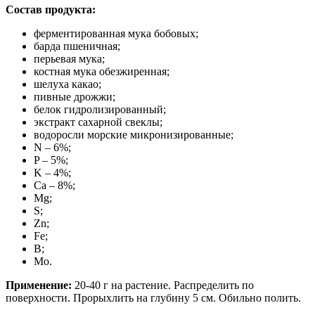
Состав продукта:
ферментированная мука бобовых;
барда пшеничная;
перьевая мука;
костная мука обезжиренная;
шелуха какао;
пивные дрожжи;
белок гидролизированный;
экстракт сахарной свеклы;
водоросли морские микронизированные;
N – 6%;
P – 5%;
K – 4%;
Ca – 8%;
Mg;
S;
Zn;
Fe;
B;
Mo.
Применение:
20-40 г на растение. Распределить по
поверхности. Прорыхлить на глубину 5 см. Обильно полить.