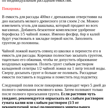
по индивидуальным рассадным емкостям.
Пикировка
В емкость для рассады 400мл с дренажными отверстиями на
дно насыпать мелкого древесного угля слоем 2 см. Можно
измельчить уголь для шашлыка, который продают во всех
магазинах. Добавить безазотное комплексное удобрение
борофоска 1/5 чайной ложки. Именно фосфор, бор и калий
будут участвовать в закладке первой кисти. Заполнить
грунтом до половины.
Чайной ложкой вынуть сеянец из школки и перенести его в
емкость для рассады. Корешки полностью засыпать грунтом,
тщательно его обжимая, чтобы не допустить образование
воздушных карманов. Полить грунт слабым раствором
кальциевой селитры 1/2 чайной ложки на 1 литр теплой воды.
Сверху досыпать грунт и больше не поливать. Рассадные
емкости поставить в поддоны и поместить под подсветку.
Следующий полив после пикировки проводит через 5 дней до
полного смачивания земляного кома. Затем поливают только
после полного просыхания грунта.
Если растения чуть
увядают, рекомендуется опрыскать их слабым раствором
гумата калия или слабым раствором (1/3 от
рекомендуемой дозы) полноценного минерального