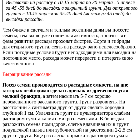
Высевают на рассаду с 10-15 марта по 30 марта - 5 апреля
за 45 -55 дней до высадки в закрытый грунт. Для открытого
грунта с 10-15 апреля за 35-40 дней (максимум 45 дней) до
высадки рассады.
Чем ближе к светлым и теплым весенним дням вы посеете
семена, тем выше уже солнечная активность, а значит все
фазы развития рассады проходят быстрее. Сорта и гибриды
для открытого грунта, сеять на рассаду рано нецелесообразно.
Если погодные условия будут неподходящими для высадки на
постоянное место, рассада может перерасти и потерять свою
качественность.
Выращивание рассады
Посев семян производится в рассадные емкости, на дне
которых необходимо сделать дренаж из древесного угля
мелкой фракции,
а затем насыпать 5-7 см хорошо
перемешанного рассадного грунта. Грунт разровнять. На
расстоянии 3 сантиметра друг от друга сделать бороздки
глубиной 1 см. Увлажнить грунт из пульверизатора слабым
раствором гумата калия с микроэлементами. В бороздки
разложить семена помидоров, слегка вдавливая их в грунт
подушечкой пальца или зубочисткой на расстоянии 2-2,5 см
друг от друга. Еще раз слегка опрыскать раствором гумата