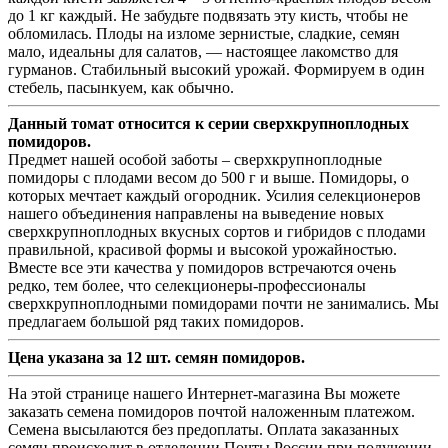
до 1 кг каждый. Не забудьте подвязать эту кисть, чтобы не
обломилась. Плоды на изломе зернистые, сладкие, семян
мало, идеальны для салатов, — настоящее лакомство для
гурманов. Стабильный высокий урожай. Формируем в один
стебель, пасынкуем, как обычно.
Данный томат относится к серии сверхкрупноплодных
помидоров.
Предмет нашей особой заботы – сверхкрупноплодные
помидоры с плодами весом до 500 г и выше. Помидоры, о
которых мечтает каждый огородник. Усилия селекционеров
нашего объединения направлены на выведение новых
сверхкрупноплодных вкусных сортов и гибридов с плодами
правильной, красивой формы и высокой урожайностью.
Вместе все эти качества у помидоров встречаются очень
редко, тем более, что селекционеры-профессионалы
сверхкрупноплодными помидорами почти не занимались. Мы
предлагаем большой ряд таких помидоров.
Цена указана за 12 шт. семян помидоров.
На этой странице нашего Интернет-магазина Вы можете
заказать семена помидоров почтой наложенным платежом.
Семена высылаются без предоплаты. Оплата заказанных
семян происходит в отделении Почты России при получении.