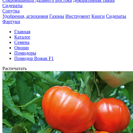
Сокровищница Дальнего Востока
Декоративная тыква
Сидераты
Сопутка
Удобрения, агрохимия
Газоны
Инструмент
Книги
Сидераты
Фартуки
Главная
Каталог
Семена
Овощи
Помидоры
Помидор Вожак F1
Распечатать