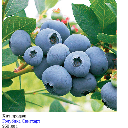
Хит продаж
Голубика
Свитхарт
950
i
.00