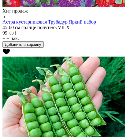
Хит продаж
5
Астра кустарниковая
Трубадур Яркий набор
45-60 см
солнце
полутень
VII-X
99
i
.00
−
+
пак.
Добавить в корзину