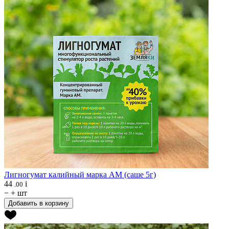
Лигногумат калийный марка АМ (саше 5г)
44
i
.00
−
+
шт
Добавить в корзину