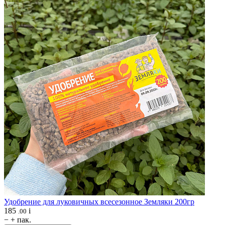
Удобрение для луковичных всесезонное
Земляки 200гр
185
i
.00
−
+
пак.