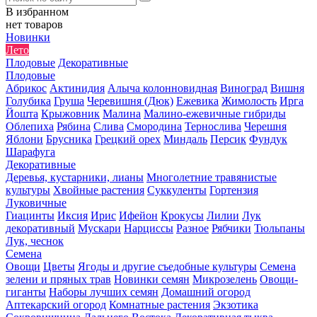
В избранном
нет товаров
Новинки
Лето
Плодовые
Декоративные
Плодовые
Абрикос
Актинидия
Алыча колонновидная
Виноград
Вишня
Голубика
Груша
Черевишня (Дюк)
Ежевика
Жимолость
Ирга
Йошта
Крыжовник
Малина
Малино-ежевичные гибриды
Облепиха
Рябина
Слива
Смородина
Тернослива
Черешня
Яблони
Брусника
Грецкий орех
Миндаль
Персик
Фундук
Шарафуга
Декоративные
Деревья, кустарники, лианы
Многолетние травянистые
культуры
Хвойные растения
Суккуленты
Гортензия
Луковичные
Гиацинты
Иксия
Ирис
Ифейон
Крокусы
Лилии
Лук
декоративный
Мускари
Нарциссы
Разное
Рябчики
Тюльпаны
Лук, чеснок
Семена
Овощи
Цветы
Ягоды и другие съедобные культуры
Семена
зелени и пряных трав
Новинки семян
Микрозелень
Овощи-
гиганты
Наборы лучших семян
Домашний огород
Аптекарский огород
Комнатные растения
Экзотика