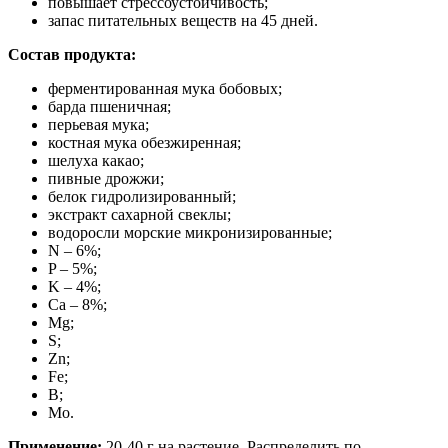
повышает стрессоустойчивость;
запас питательных веществ на 45 дней.
Состав продукта:
ферментированная мука бобовых;
барда пшеничная;
перьевая мука;
костная мука обезжиренная;
шелуха какао;
пивные дрожжи;
белок гидролизированный;
экстракт сахарной свеклы;
водоросли морские микронизированные;
N – 6%;
P – 5%;
K – 4%;
Ca – 8%;
Mg;
S;
Zn;
Fe;
B;
Mo.
Применение:
20-40 г на растение. Распределить по