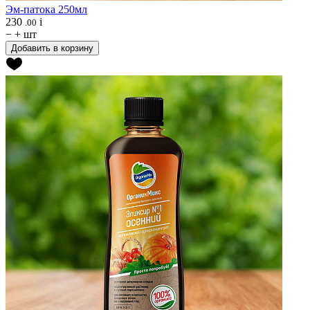
Эм-патока 250мл
230
i
.00
−
+
шт
Добавить в корзину