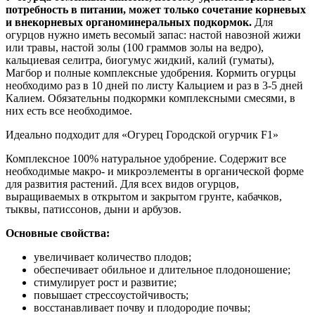
потребность в питании, может только сочетание корневых
и внекорневых органоминеральных подкормок.
Для
огурцов нужно иметь весомый запас: настой навозной жижи
или травы, настой золы (100 граммов золы на ведро),
кальциевая селитра, биогумус жидкий, калий (гуматы),
Магбор и полные комплексные удобрения. Кормить огурцы
необходимо раз в 10 дней по листу Кальцием и раз в 3-5 дней
Калием. Обязательны подкормки комплексными смесями, в
них есть все необходимое.
Идеально подходит для «Огурец Городской огурчик F1»
Комплексное 100% натуральное удобрение. Содержит все
необходимые макро- и микроэлементы в органической форме
для развития растений. Для всех видов огурцов,
выращиваемых в открытом и закрытом грунте, кабачков,
тыквы, патиссонов, дыни и арбузов.
Основные свойства:
увеличивает количество плодов;
обеспечивает обильное и длительное плодоношение;
стимулирует рост и развитие;
повышает стрессоустойчивость;
восстанавливает почву и плодородие почвы;