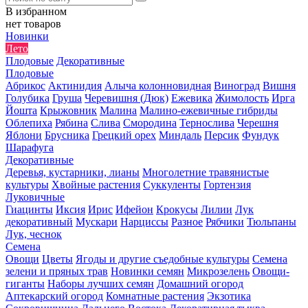
В избранном
нет товаров
Новинки
Лето
Плодовые
Декоративные
Плодовые
Абрикос
Актинидия
Алыча колонновидная
Виноград
Вишня
Голубика
Груша
Черевишня (Дюк)
Ежевика
Жимолость
Ирга
Йошта
Крыжовник
Малина
Малино-ежевичные гибриды
Облепиха
Рябина
Слива
Смородина
Тернослива
Черешня
Яблони
Брусника
Грецкий орех
Миндаль
Персик
Фундук
Шарафуга
Декоративные
Деревья, кустарники, лианы
Многолетние травянистые
культуры
Хвойные растения
Суккуленты
Гортензия
Луковичные
Гиацинты
Иксия
Ирис
Ифейон
Крокусы
Лилии
Лук
декоративный
Мускари
Нарциссы
Разное
Рябчики
Тюльпаны
Лук, чеснок
Семена
Овощи
Цветы
Ягоды и другие съедобные культуры
Семена
зелени и пряных трав
Новинки семян
Микрозелень
Овощи-
гиганты
Наборы лучших семян
Домашний огород
Аптекарский огород
Комнатные растения
Экзотика