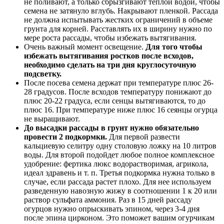
не поливают, а только сбрызгивают теплой водой, чтобы
семена не затянуло вглубь. Накрывают пленкой. Рассада
не должна испытывать жестких ограничений в объеме
грунта для корней. Расставлять их в ширину нужно по
мере роста рассады, чтобы избежать вытягивания.
Очень важный момент освещение.
Для того чтобы
избежать вытягивания ростков после всходов,
необходимо сделать на три дня круглосуточную
подсветку.
После посева семена держат при температуре плюс 26-
28 градусов. После всходов температуру понижают до
плюс 20-22 градуса, если сенцы вытягиваются, то до
плюс 16. При температуре ниже плюс 16 сеянцы огурца
не выращивают.
До высадки рассады в грунт нужно обязательно
провести 2 подкормки.
Для первой развести
кальциевую селитру одну столовую ложку на 10 литров
воды. Для второй подойдет любое полное комплексное
удобрение: фертика люкс водорастворимая, агрикола,
идеал здравень и т. п. Третья подкормка нужна только в
случае, если рассада растет плохо. Для нее используем
разведенную навозную жижу в соотношении 1 к 20 или
раствор сульфата аммония. Раз в 15 дней рассаду
огурцов нужно опрыскивать эпином, через 3-4 дня
после эпина цирконом. Это поможет вашим огурчикам