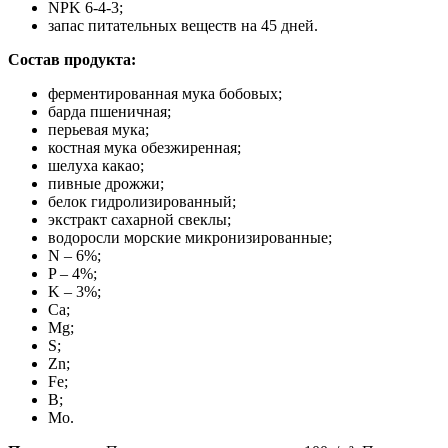
NPK 6-4-3;
запас питательных веществ на 45 дней.
Состав продукта:
ферментированная мука бобовых;
барда пшеничная;
перьевая мука;
костная мука обезжиренная;
шелуха какао;
пивные дрожжи;
белок гидролизированный;
экстракт сахарной свеклы;
водоросли морские микронизированные;
N – 6%;
P – 4%;
K – 3%;
Ca;
Mg;
S;
Zn;
Fe;
B;
Mo.