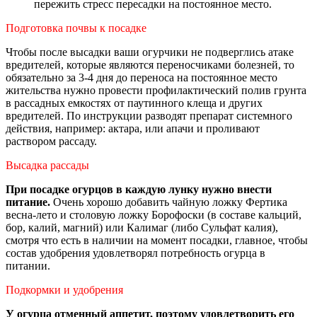
пережить стресс пересадки на постоянное место.
Подготовка почвы к посадке
Чтобы после высадки ваши огурчики не подверглись атаке
вредителей, которые являются переносчиками болезней, то
обязательно за 3-4 дня до переноса на постоянное место
жительства нужно провести профилактический полив грунта
в рассадных емкостях от паутинного клеща и других
вредителей. По инструкции разводят препарат системного
действия, например: актара, или апачи и проливают
раствором рассаду.
Высадка рассады
При посадке огурцов в каждую лунку нужно внести
питание.
Очень хорошо добавить чайную ложку Фертика
весна-лето и столовую ложку Борофоски (в составе кальций,
бор, калий, магний) или Калимаг (либо Сульфат калия),
смотря что есть в наличии на момент посадки, главное, чтобы
состав удобрения удовлетворял потребность огурца в
питании.
Подкормки и удобрения
У огурца отменный аппетит, поэтому удовлетворить его