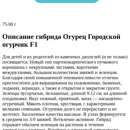
75-90 г
Описание гибрида Огурец Городской
огурчик F1
Для детей и их родителей из каменных джунглей (и не только)
посвящается. Новый тип партенокарпического пучкового
корнишона с некрупными листьями, короткими
междоузлиями, большим количеством завязей и зеленцов.
Благодаря своей повышенной теневыносливости отлично
приспособлен для выращивания на подоконнике, балконах,
лоджиях, верандах, а также в открытом и закрытом грунте.
Зеленцы бугорчатые, белошипые, длиной 9-12 см, на длинной
плодоножке. Вкус нежный, приятный, запах — насыщенно-
огуречный. Мякоть плотная, хрустящая, с характерными
мелкими семенами. Огурчики долго не перерастают и не
желтеют. Засолочные качества высокие. В узлах формируется
в среднем по 3-9 завязей. Ветвление активное. Гибрид
поражает обилием зеленцов на растении в течение
длительного времени. Устойчив к оливковой пятнистости,