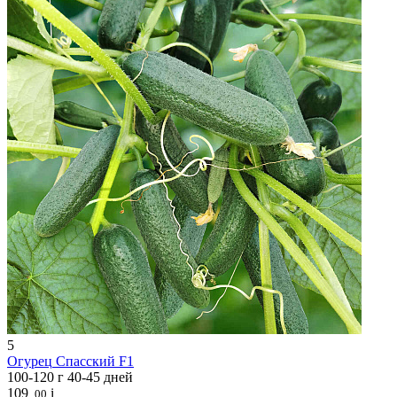
5
Огурец
Спасский F1
100-120 г
40-45 дней
109
i
.00