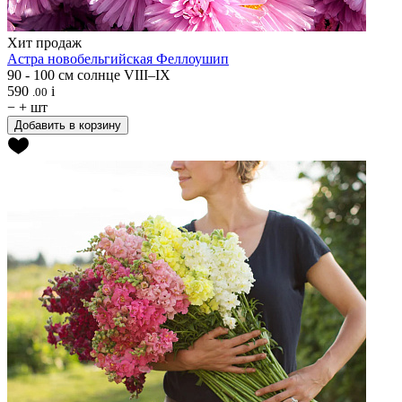
Хит продаж
Астра новобельгийская
Феллоушип
90 - 100 см
солнце
VIII–IX
590
i
.00
−
+
шт
Добавить в корзину