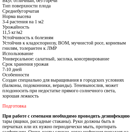
Вкус отличный, без горечи
Тип поверхности плода
Среднебугорчатая
Норма высева
3-4 растения на 1 м2
Урожайность
11,5 кг/м2
Устойчивость к болезням
Устойчив к кладоспориозу, ВОМ, мучнистой росе, корневым
гнилям, толерантен к ЛМР
Использование
Универсальное: салатный, засолка, консервирование
Срок хранения урожая
7-10 дней
Особенности
Создан специально для выращивания в городских условиях
(балконы, подоконники, веранды). Теневынослив, может
плодоносить при недостатке прямого солнечного света,
хорошая лежкость
Подготовка
При работе с семенами необходимо проводить дезинфекцию
тары (ящики, рассадные стаканы). Руки должны быть в
перчатках или их нужно периодически мыть, протирать
салфетками. Очень часты случаи, когда инфекция попадает на