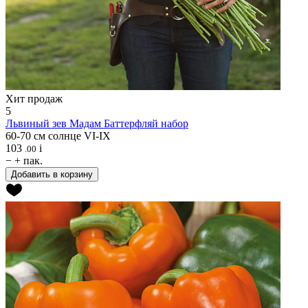
Хит продаж
5
Львиный зев
Мадам Баттерфляй набор
60-70 см
солнце
VI-IX
103
i
.00
−
+
пак.
Добавить в корзину