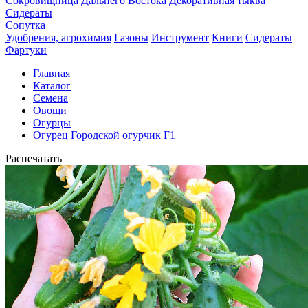
Сокровищница Дальнего Востока
Декоративная тыква
Сидераты
Сопутка
Удобрения, агрохимия
Газоны
Инструмент
Книги
Сидераты
Фартуки
Главная
Каталог
Семена
Овощи
Огурцы
Огурец Городской огурчик F1
Распечатать