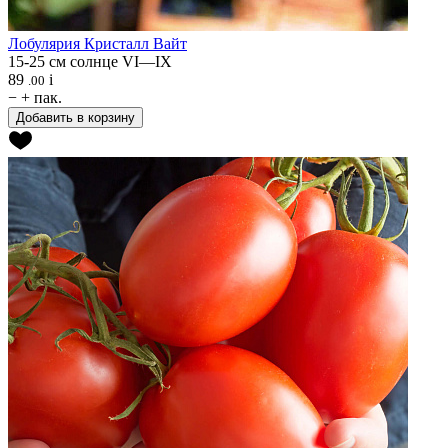
Лобулярия
Кристалл Вайт
15-25 см
солнце
VI—IX
89
i
.00
−
+
пак.
Добавить в корзину