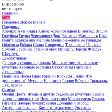
В избранном
нет товаров
Новинки
Лето
Плодовые
Декоративные
Плодовые
Абрикос
Актинидия
Алыча колонновидная
Виноград
Вишня
Голубика
Груша
Черевишня (Дюк)
Ежевика
Жимолость
Ирга
Йошта
Крыжовник
Малина
Малино-ежевичные гибриды
Облепиха
Рябина
Слива
Смородина
Тернослива
Черешня
Яблони
Брусника
Грецкий орех
Миндаль
Персик
Фундук
Шарафуга
Декоративные
Деревья, кустарники, лианы
Многолетние травянистые
культуры
Хвойные растения
Суккуленты
Гортензия
Луковичные
Гиацинты
Иксия
Ирис
Ифейон
Крокусы
Лилии
Лук
декоративный
Мускари
Нарциссы
Разное
Рябчики
Тюльпаны
Лук, чеснок
Семена
Овощи
Цветы
Ягоды и другие съедобные культуры
Семена
зелени и пряных трав
Новинки семян
Микрозелень
Овощи-
гиганты
Наборы лучших семян
Домашний огород
Аптекарский огород
Комнатные растения
Экзотика