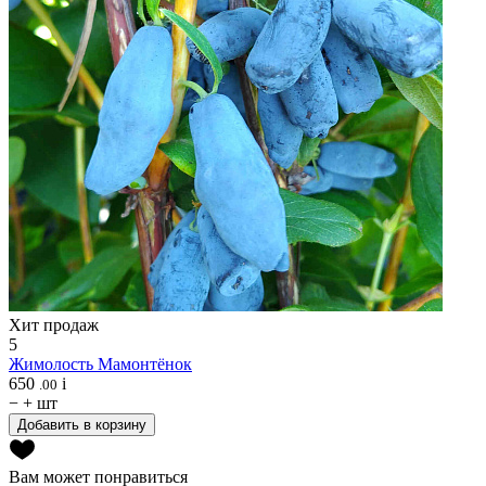
Хит продаж
5
Жимолость
Мамонтёнок
650
i
.00
−
+
шт
Добавить в корзину
Вам может понравиться