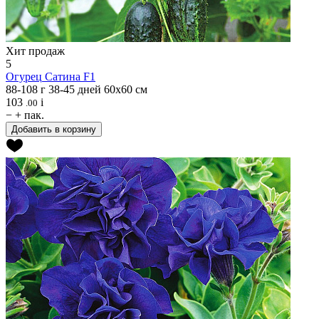
Хит продаж
5
Огурец
Сатина F1
88-108 г
38-45 дней
60х60 см
103
i
.00
−
+
пак.
Добавить в корзину