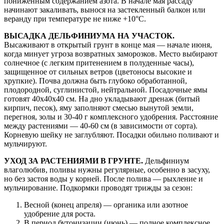
пониженным содержанием азота. В начале мая рассаду
начинают закаливать, вынося на застекленный балкон или
веранду при температуре не ниже +10°С.
ВЫСАДКА ДЕЛЬФИНИУМА НА УЧАСТОК.
Высаживают в открытый грунт в конце мая — начале июня,
когда минует угроза возвратных заморозков. Место выбирают
солнечное (с легким притенением в полуденные часы),
защищенное от сильных ветров (цветоносы высокие и
хрупкие). Почва должна быть глубоко обработанной,
плодородной, суглинистой, нейтральной. Посадочные ямы
готовят 40х40х40 см. На дно укладывают дренаж (битый
кирпич, песок), яму заполняют смесью вынутой земли,
перегноя, золы и 30-40 г комплексного удобрения. Расстояние
между растениями — 40-60 см (в зависимости от сорта).
Корневую шейку не заглубляют. Посадки обильно поливают и
мульчируют.
УХОД ЗА РАСТЕНИЯМИ В ГРУНТЕ.
Дельфиниум
влаголюбив, поливы нужны регулярные, особенно в засуху,
но без застоя воды у корней. После полива — рыхление и
мульчирование. Подкормки проводят трижды за сезон:
Весной (конец апреля) — органика или азотное
удобрение для роста.
В период бутонизации (июнь) — полное комплексное