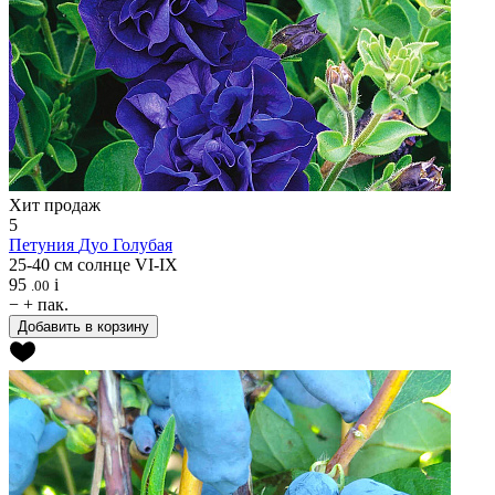
Хит продаж
5
Петуния
Дуо Голубая
25-40 см
солнце
VI-IX
95
i
.00
−
+
пак.
Добавить в корзину