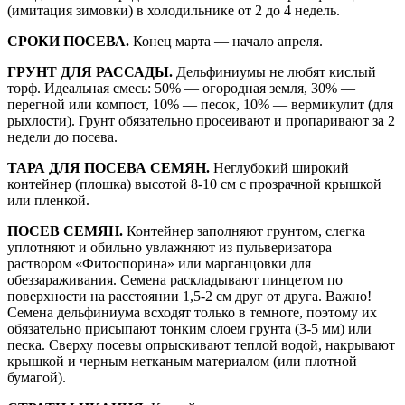
(имитация зимовки) в холодильнике от 2 до 4 недель.
СРОКИ ПОСЕВА.
Конец марта — начало апреля.
ГРУНТ ДЛЯ РАССАДЫ.
Дельфиниумы не любят кислый
торф. Идеальная смесь: 50% — огородная земля, 30% —
перегной или компост, 10% — песок, 10% — вермикулит (для
рыхлости). Грунт обязательно просеивают и пропаривают за 2
недели до посева.
ТАРА ДЛЯ ПОСЕВА СЕМЯН.
Неглубокий широкий
контейнер (плошка) высотой 8-10 см с прозрачной крышкой
или пленкой.
ПОСЕВ СЕМЯН.
Контейнер заполняют грунтом, слегка
уплотняют и обильно увлажняют из пульверизатора
раствором «Фитоспорина» или марганцовки для
обеззараживания. Семена раскладывают пинцетом по
поверхности на расстоянии 1,5-2 см друг от друга. Важно!
Семена дельфиниума всходят только в темноте, поэтому их
обязательно присыпают тонким слоем грунта (3-5 мм) или
песка. Сверху посевы опрыскивают теплой водой, накрывают
крышкой и черным нетканым материалом (или плотной
бумагой).