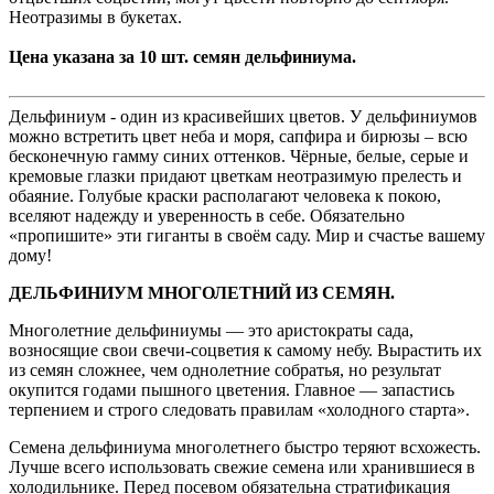
Неотразимы в букетах.
Цена указана за 10 шт. семян дельфиниума.
Дельфиниум - один из красивейших цветов. У дельфиниумов
можно встретить цвет неба и моря, сапфира и бирюзы – всю
бесконечную гамму синих оттенков. Чёрные, белые, серые и
кремовые глазки придают цветкам неотразимую прелесть и
обаяние. Голубые краски располагают человека к покою,
вселяют надежду и уверенность в себе. Обязательно
«пропишите» эти гиганты в своём саду. Мир и счастье вашему
дому!
ДЕЛЬФИНИУМ МНОГОЛЕТНИЙ ИЗ СЕМЯН.
Многолетние дельфиниумы — это аристократы сада,
возносящие свои свечи-соцветия к самому небу. Вырастить их
из семян сложнее, чем однолетние собратья, но результат
окупится годами пышного цветения. Главное — запастись
терпением и строго следовать правилам «холодного старта».
Семена дельфиниума многолетнего быстро теряют всхожесть.
Лучше всего использовать свежие семена или хранившиеся в
холодильнике. Перед посевом обязательна стратификация