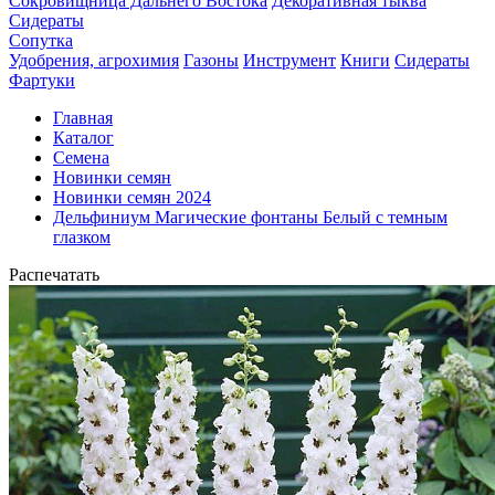
Сокровищница Дальнего Востока
Декоративная тыква
Сидераты
Сопутка
Удобрения, агрохимия
Газоны
Инструмент
Книги
Сидераты
Фартуки
Главная
Каталог
Семена
Новинки семян
Новинки семян 2024
Дельфиниум Магические фонтаны Белый с темным
глазком
Распечатать