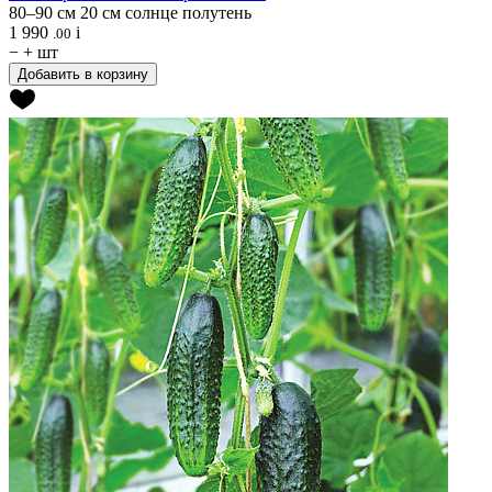
80–90 см
20 см
солнце
полутень
1 990
i
.00
−
+
шт
Добавить в корзину