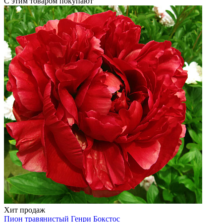
С этим товаром покупают
Хит продаж
Пион травянистый
Генри Бокстос