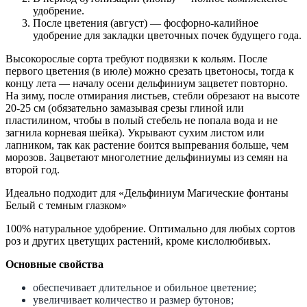
удобрение.
После цветения (август) — фосфорно-калийное
удобрение для закладки цветочных почек будущего года.
Высокорослые сорта требуют подвязки к кольям. После
первого цветения (в июле) можно срезать цветоносы, тогда к
концу лета — началу осени дельфиниум зацветет повторно.
На зиму, после отмирания листьев, стебли обрезают на высоте
20-25 см (обязательно замазывая срезы глиной или
пластилином, чтобы в полый стебель не попала вода и не
загнила корневая шейка). Укрывают сухим листом или
лапником, так как растение боится выпревания больше, чем
морозов. Зацветают многолетние дельфиниумы из семян на
второй год.
Идеально подходит для «Дельфиниум Магические фонтаны
Белый с темным глазком»
100% натуральное удобрение. Оптимально для любых сортов
роз и других цветущих растений, кроме кислолюбивых.
Основные свойства
обеспечивает длительное и обильное цветение;
увеличивает количество и размер бутонов;