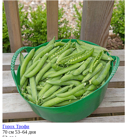
Горох
Трофи
70 см
53–64 дня