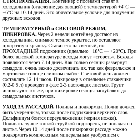
СТРАТИФИКАЦИЯ.
Контейнер с посевами ставят в
холодильник (отделение для овощей) с температурой +4°С —
+6°С на 10-14 дней. Это обязательное условие для получения
дружных всходов.
ТЕМПЕРАТУРНЫЙ и СВЕТОВОЙ РЕЖИМ,
ПИКИРОВКА.
Через 2 недели контейнер достают из
холодильника, снимают темное укрытие, но оставляют
прозрачную крышку. Ставят его на светлый, но
ПРОХЛАДНЫЙ подоконник (идеально +18°С — +20°С). При
более высокой температуре всходы могут «сгореть». Всходы
появляются через 7-14 дней. Как только сеянцы развернут
семядоли, очень важно досвечивать их, так как февральское и
мартовское солнце слишком слабое. Световой день должен
составлять 12-14 часов. Пикировку в отдельные стаканчики
(0,2-0,5 л) проводят в фазе 2-3 настоящих листьев. Грунт
используют тот же, при пикировке сеянцы заглубляют до
семядольных листочков.
УХОД ЗА РАССАДОЙ.
Поливы и подкормки. Полив должен
быть умеренным, только после подсыхания верхнего слоя.
Дельфиниум боится переувлажнения (черная ножка).
Поливать лучше тонкой струйкой под корень, не попадая на
листья. Через 10-14 дней после пикировки рассаду можно
подкормить комплексным минеральным удобрением с