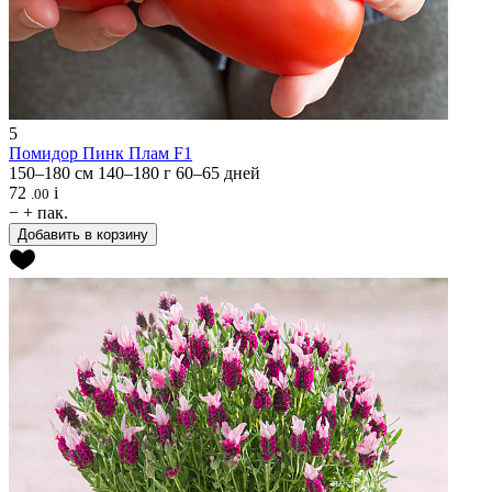
5
Помидор
Пинк Плам F1
150–180 см
140–180 г
60–65 дней
72
i
.00
−
+
пак.
Добавить в корзину