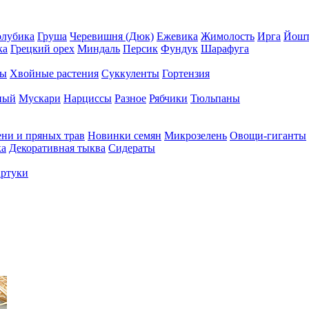
олубика
Груша
Черевишня (Дюк)
Ежевика
Жимолость
Ирга
Йошт
ка
Грецкий орех
Миндаль
Персик
Фундук
Шарафуга
ры
Хвойные растения
Суккуленты
Гортензия
ный
Мускари
Нарциссы
Разное
Рябчики
Тюльпаны
ени и пряных трав
Новинки семян
Микрозелень
Овощи-гиганты
ка
Декоративная тыква
Сидераты
ртуки