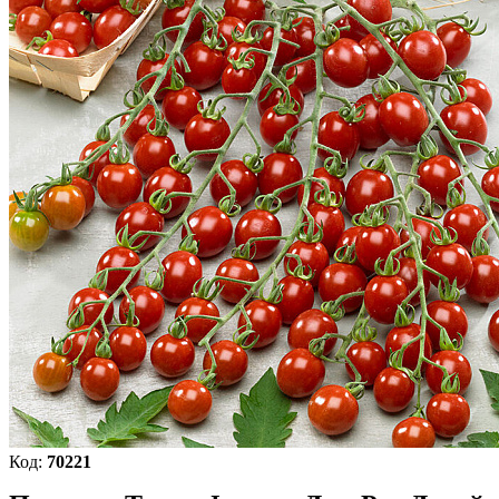
Код:
70221