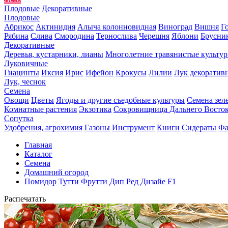
Плодовые
Декоративные
Плодовые
Абрикос
Актинидия
Алыча колонновидная
Виноград
Вишня
Г
Рябина
Слива
Смородина
Тернослива
Черешня
Яблони
Брусни
Декоративные
Деревья, кустарники, лианы
Многолетние травянистые культу
Луковичные
Гиацинты
Иксия
Ирис
Ифейон
Крокусы
Лилии
Лук декоратив
Лук, чеснок
Семена
Овощи
Цветы
Ягоды и другие съедобные культуры
Семена зел
Комнатные растения
Экзотика
Сокровищница Дальнего Восто
Сопутка
Удобрения, агрохимия
Газоны
Инструмент
Книги
Сидераты
Фа
Главная
Каталог
Семена
Домашний огород
Помидор Тутти Фрутти Дип Ред Дизайе F1
Распечатать