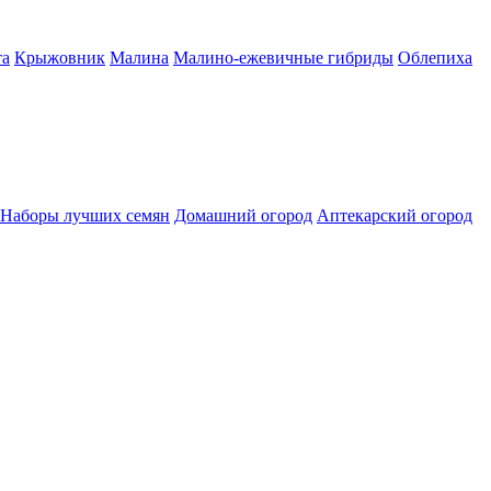
а
Крыжовник
Малина
Малино-ежевичные гибриды
Облепиха
Наборы лучших семян
Домашний огород
Аптекарский огород