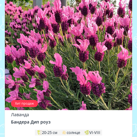
Хит продаж
Лаванда
Бандера Дип роуз
20-25 см
солнце
VI-VIII