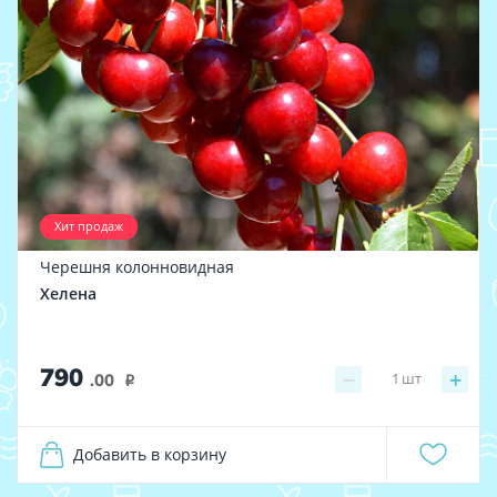
Хит продаж
Черешня колонновидная
Хелена
790
−
+
1
шт
.00
i
Добавить в корзину