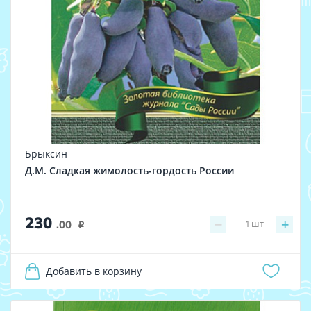
Брыксин
Д.М. Сладкая жимолость-гордость России
230
−
+
1
шт
.00
i
Добавить в корзину