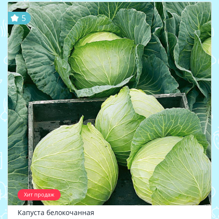
5
Хит продаж
Капуста белокочанная