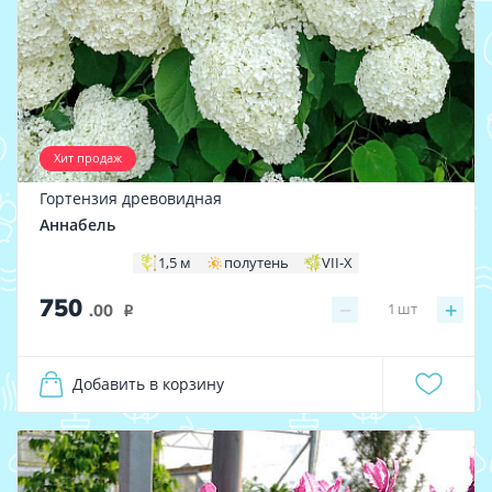
Хит продаж
Гортензия древовидная
Аннабель
1,5 м
полутень
VII-X
750
−
+
1
шт
.00
i
Добавить в корзину