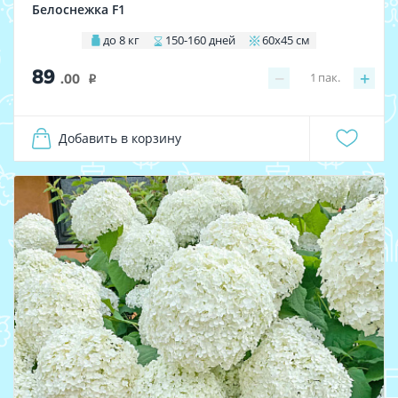
Белоснежка F1
до 8 кг
150-160 дней
60х45 см
89
−
+
1
пак.
.00
i
Добавить в корзину