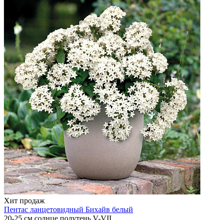
Хит продаж
Пентас ланцетовидный
Бихайв белый
20-25 см
солнце
полутень
V-VII