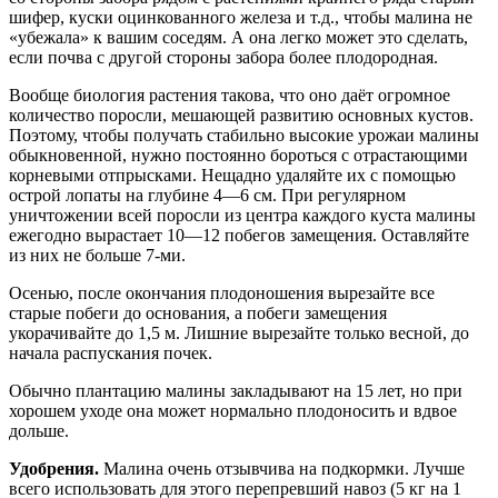
шифер, куски оцинкованного железа и т.д., чтобы малина не
«убежала» к вашим соседям. А она легко может это сделать,
если почва с другой стороны забора более плодородная.
Вообще биология растения такова, что оно даёт огромное
количество поросли, мешающей развитию основных кустов.
Поэтому, чтобы получать стабильно высокие урожаи малины
обыкновенной, нужно постоянно бороться с отрастающими
корневыми отпрысками. Нещадно удаляйте их с помощью
острой лопаты на глубине 4—6 см. При регулярном
уничтожении всей поросли из центра каждого куста малины
ежегодно вырастает 10—12 побегов замещения. Оставляйте
из них не больше 7-ми.
Осенью, после окончания плодоношения вырезайте все
старые побеги до основания, а побеги замещения
укорачивайте до 1,5 м. Лишние вырезайте только весной, до
начала распускания почек.
Обычно плантацию малины закладывают на 15 лет, но при
хорошем уходе она может нормально плодоносить и вдвое
дольше.
Удобрения.
Малина очень отзывчива на подкормки. Лучше
всего использовать для этого перепревший навоз (5 кг на 1