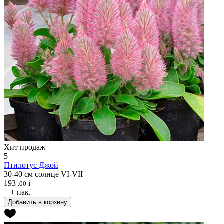
Хит продаж
5
Птилотус
Джой
30-40 см
солнце
VI-VII
193
i
.00
−
+
пак.
Добавить в корзину