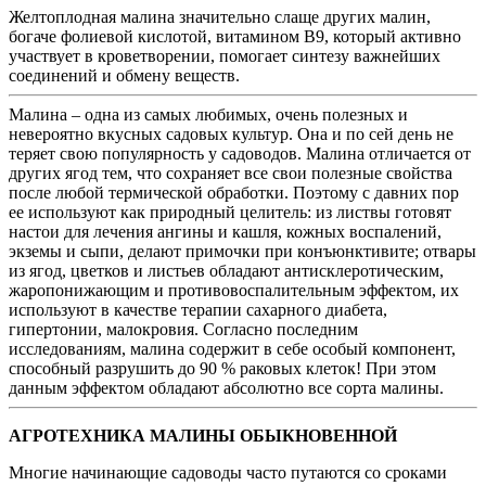
Желтоплодная малина значительно слаще других малин,
богаче фолиевой кислотой, витамином В9, который активно
участвует в кроветворении, помогает синтезу важнейших
соединений и обмену веществ.
Малина – одна из самых любимых, очень полезных и
невероятно вкусных садовых культур. Она и по сей день не
теряет свою популярность у садоводов. Малина отличается от
других ягод тем, что сохраняет все свои полезные свойства
после любой термической обработки. Поэтому с давних пор
ее используют как природный целитель: из листвы готовят
настои для лечения ангины и кашля, кожных воспалений,
экземы и сыпи, делают примочки при конъюнктивите; отвары
из ягод, цветков и листьев обладают антисклеротическим,
жаропонижающим и противовоспалительным эффектом, их
используют в качестве терапии сахарного диабета,
гипертонии, малокровия. Согласно последним
исследованиям, малина содержит в себе особый компонент,
способный разрушить до 90 % раковых клеток! При этом
данным эффектом обладают абсолютно все сорта малины.
АГРОТЕХНИКА МАЛИНЫ ОБЫКНОВЕННОЙ
Многие начинающие садоводы часто путаются со сроками