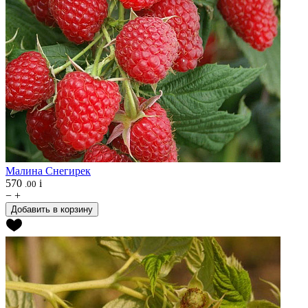
Малина
Снегирек
570
i
.00
−
+
Добавить в корзину