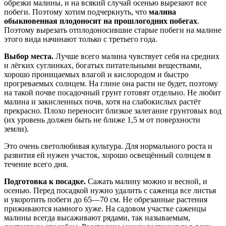
обрезки малины, и на всякий случай осенью вырезают все
побеги. Поэтому хотим подчеркнуть, что
малина
обыкновенная плодоносит на прошлогодних побегах
.
Поэтому вырезать отплодоносившие старые побеги на малине
этого вида начинают только с третьего года.
Выбор места.
Лучше всего малина чувствует себя на средних
и лёгких суглинках, богатых питательными веществами,
хорошо проницаемых влагой и кислородом и быстро
прогреваемых солнцем. На глине она расти не будет, поэтому
на такой почве посадочный грунт готовят отдельно. Не любит
малина и закисленных почв, хотя на слабокислых растёт
прекрасно. Плохо переносит близкое залегание грунтовых вод
(их уровень должен быть не ближе 1,5 м от поверхности
земли).
Это очень светолюбивая культура. Для нормального роста и
развития ей нужен участок, хорошо освещённый солнцем в
течение всего дня.
Подготовка к посадке.
Сажать малину можно и весной, и
осенью. Перед посадкой нужно удалить с саженца все листья
и укоротить побеги до 65—70 см. Не обрезанные растения
приживаются намного хуже. На садовом участке саженцы
малины всегда высаживают рядами, так называемым,