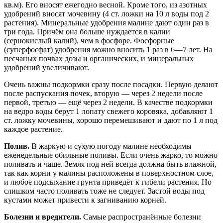
кв.м). Его вносят ежегодно весной. Кроме того, из азотных
удобрений вносят мочевину (4 ст. ложки на 10 л воды под 2
растения). Минеральные удобрения малине дают один раз в
три года. Причём она больше нуждается в калии
(сернокислый калий), чем в фосфоре. Фосфорные
(суперфосфат) удобрения можно вносить 1 раз в 6—7 лет. На
песчаных почвах дозы и органических, и минеральных
удобрений увеличивают.
Очень важны подкормки сразу после посадки. Первую делают
после распускания почек, вторую — через 2 недели после
первой, третью — ещё через 2 недели. В качестве подкормки
на ведро воды берут 1 лопату свежего коровяка, добавляют 1
ст. ложку мочевины, хорошо перемешивают и дают по 1 л под
каждое растение.
Полив.
В жаркую и сухую погоду малине необходимы
еженедельные обильные поливы. Если очень жарко, то можно
поливать и чаще. Земля под ней всегда должна быть влажной,
так как корни у малины расположены в поверхностном слое,
и любое подсыхание грунта приведёт к гибели растения. Но
слишком часто поливать тоже не следует. Застой воды под
кустами может привести к загниванию корней.
Болезни и вредители.
Самые распространённые болезни