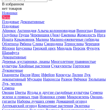
В избранном
нет товаров
Новинки
Лето
Плодовые
Декоративные
Плодовые
Абрикос
Актинидия
Алыча колонновидная
Виноград
Вишня
Голубика
Груша
Черевишня (Дюк)
Ежевика
Жимолость
Ирга
Йошта
Крыжовник
Малина
Малино-ежевичные гибриды
Облепиха
Рябина
Слива
Смородина
Тернослива
Черешня
Яблони
Брусника
Грецкий орех
Миндаль
Персик
Фундук
Шарафуга
Декоративные
Деревья, кустарники, лианы
Многолетние травянистые
культуры
Хвойные растения
Суккуленты
Гортензия
Луковичные
Гиацинты
Иксия
Ирис
Ифейон
Крокусы
Лилии
Лук
декоративный
Мускари
Нарциссы
Разное
Рябчики
Тюльпаны
Лук, чеснок
Семена
Овощи
Цветы
Ягоды и другие съедобные культуры
Семена
зелени и пряных трав
Новинки семян
Микрозелень
Овощи-
гиганты
Наборы лучших семян
Домашний огород
Аптекарский огород
Комнатные растения
Экзотика