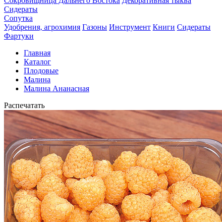
Сокровищница Дальнего Востока
Декоративная тыква
Сидераты
Сопутка
Удобрения, агрохимия
Газоны
Инструмент
Книги
Сидераты
Фартуки
Главная
Каталог
Плодовые
Малина
Малина Ананасная
Распечатать