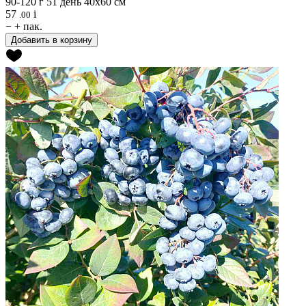
90-120 г
51 день
40х60 см
57
i
.00
−
+
пак.
Добавить в корзину