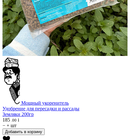
Мощный укоренитель
Удобрение для пересадки и рассады
Земляки 200гр
185
i
.00
−
+
шт
Добавить в корзину