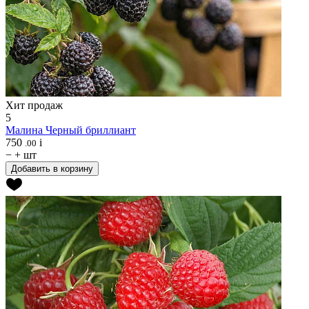
Хит продаж
5
Малина
Черный бриллиант
750
i
.00
−
+
шт
Добавить в корзину