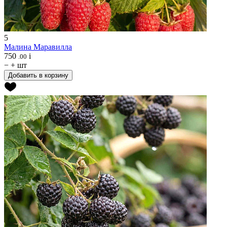
5
Малина
Маравилла
750
i
.00
−
+
шт
Добавить в корзину