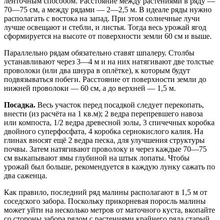
ленточным способом. Расстояние между растениями в ряду —
70—75 см, а между рядами — 2—2,5 м. В идеале ряды нужно
располагать с востока на запад. При этом солнечные лучи
лучше освещают и стебли, и листья. Тогда весь урожай ягод
сформируется на высоте от поверхности земли 60 см и выше.
Параллельно рядам обязательно ставят шпалеру. Столбы
устанавливают через 3—4 м и на них натягивают две толстые
проволоки (или два шнура в оплётке), к которым будут
подвязываться побеги. Расстояние от поверхности земли до
нижней проволоки — 60 см, а до верхней — 1,5 м.
Посадка.
Весь участок перед посадкой следует перекопать,
внести (из расчёта на 1 кв.м); 2 ведра перепревшего навоза
или компоста, 1/2 ведра древесной золы, 3 спичечных коробка
двойного суперфосфата, 4 коробка сернокислого калия. На
глинах вносят ещё 2 ведра песка, для улучшения структуры
почвы. Затем натягивают проволоку и через каждые 70—75
см выкапывают ямы глубиной на штык лопаты. Чтобы
урожай был больше, рекомендуется в каждую лунку сажать по
два саженца.
Как правило, последний ряд малины располагают в 1,5 м от
соседского забора. Поскольку прикорневая поросль малины
может уйти на несколько метров от маточного куста, вкопайте
со стороны забора рядом с растениями крайнего ряда старый