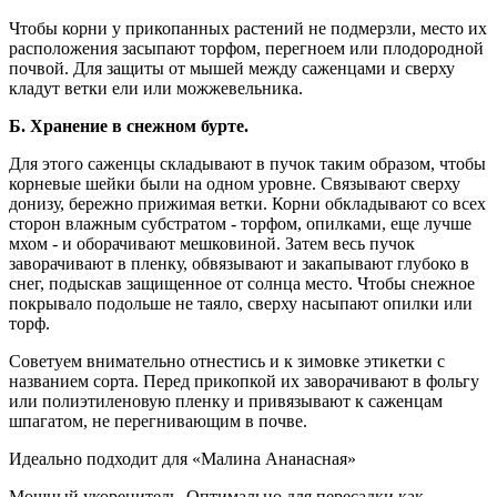
Чтобы корни у прикопанных растений не подмерзли, место их
расположения засыпают торфом, перегноем или плодородной
почвой. Для защиты от мышей между саженцами и сверху
кладут ветки ели или можжевельника.
Б. Хранение в снежном бурте.
Для этого саженцы складывают в пучок таким образом, чтобы
корневые шейки были на одном уровне. Связывают сверху
донизу, бережно прижимая ветки. Корни обкладывают со всех
сторон влажным субстратом - торфом, опилками, еще лучше
мхом - и оборачивают мешковиной. Затем весь пучок
заворачивают в пленку, обвязывают и закапывают глубоко в
снег, подыскав защищенное от солнца место. Чтобы снежное
покрывало подольше не таяло, сверху насыпают опилки или
торф.
Советуем внимательно отнестись и к зимовке этикетки с
названием сорта. Перед прикопкой их заворачивают в фольгу
или полиэтиленовую пленку и привязывают к саженцам
шпагатом, не перегнивающим в почве.
Идеально подходит для «Малина Ананасная»
Мощный укоренитель. Оптимально для пересадки как