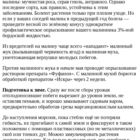
малины: мучнистая роса, серая гниль, антракноз. Однако
последние сорта, как правило, устойчивы к этим
заболеваниям. Болеют растения только при плохом уходе. Но
если у ваших соседей малина в предыдущий год болела —
проведите весной по зелёному конусу однократное
профилактическое опрыскивание вашего малинника 3%-ной
бордоской жидкостью.
Из вредителей на малину чаще всего «нападают» малинный
жук (вызывающий червивость ягод) и малинная муха,
уничтожающая верхушки молодых побегов.
Против малинного жука в начале мая проводят опрыскивание
раствором препарата «Фуфанон». С малинной мухой борются
обработкой препаратом «Искра» через 2 недели.
Подготовка к зиме.
Сразу же после сбора урожая
отплодоносившие побеги вырезают до уровня земли, не
оставляя пеньков, и хорошо замазывают садовым варом,
предварительно обработав срезы марганцовокислым калием.
До наступления морозов, пока стебли ещё не потеряли
гибкость, их пригибают к самой земле и фиксируют в таком
положении с помощью пластмассовых (но не металлических)
скоб или тонких дуг. Можно замульчировать растения
листовым опадом. Как только выпадет снег, его сгребают к