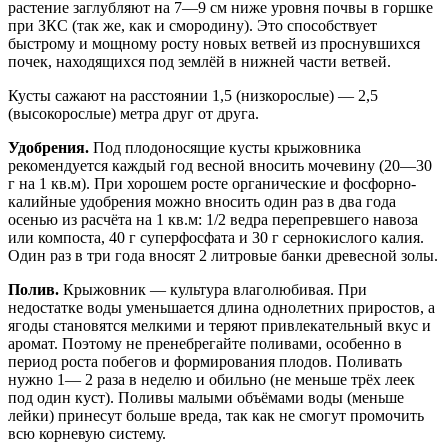
растение заглубляют на 7—9 см ниже уровня почвы в горшке
при ЗКС (так же, как и смородину). Это способствует
быстрому и мощному росту новых ветвей из проснувшихся
почек, находящихся под землёй в нижней части ветвей.
Кусты сажают на расстоянии 1,5 (низкорослые) — 2,5
(высокорослые) метра друг от друга.
Удобрения.
Под плодоносящие кусты крыжовника
рекомендуется каждый год весной вносить мочевину (20—30
г на 1 кв.м). При хорошем росте органические и фосфорно-
калийные удобрения можно вносить один раз в два года
осенью из расчёта на 1 кв.м: 1/2 ведра перепревшего навоза
или компоста, 40 г суперфосфата и 30 г сернокислого калия.
Один раз в три года вносят 2 литровые банки древесной золы.
Полив.
Крыжовник — культура влаголюбивая. При
недостатке воды уменьшается длина однолетних приростов, а
ягоды становятся мелкими и теряют привлекательный вкус и
аромат. Поэтому не пренебрегайте поливами, особенно в
период роста побегов и формирования плодов. Поливать
нужно 1— 2 раза в неделю и обильно (не меньше трёх леек
под один куст). Поливы малыми объёмами воды (меньше
лейки) принесут больше вреда, так как не смогут промочить
всю корневую систему.