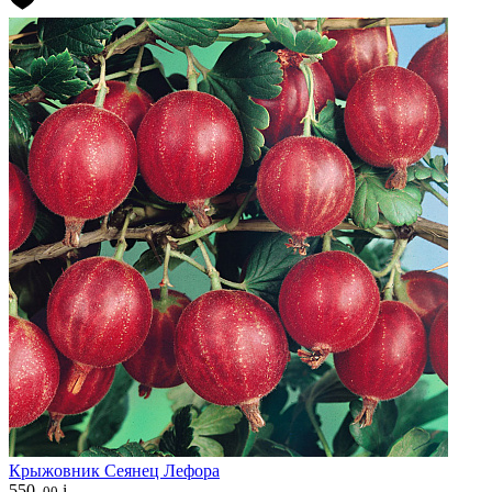
Крыжовник
Сеянец Лефора
550
i
.00