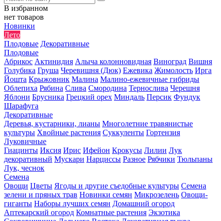
В избранном
нет товаров
Новинки
Лето
Плодовые
Декоративные
Плодовые
Абрикос
Актинидия
Алыча колонновидная
Виноград
Вишня
Голубика
Груша
Черевишня (Дюк)
Ежевика
Жимолость
Ирга
Йошта
Крыжовник
Малина
Малино-ежевичные гибриды
Облепиха
Рябина
Слива
Смородина
Тернослива
Черешня
Яблони
Брусника
Грецкий орех
Миндаль
Персик
Фундук
Шарафуга
Декоративные
Деревья, кустарники, лианы
Многолетние травянистые
культуры
Хвойные растения
Суккуленты
Гортензия
Луковичные
Гиацинты
Иксия
Ирис
Ифейон
Крокусы
Лилии
Лук
декоративный
Мускари
Нарциссы
Разное
Рябчики
Тюльпаны
Лук, чеснок
Семена
Овощи
Цветы
Ягоды и другие съедобные культуры
Семена
зелени и пряных трав
Новинки семян
Микрозелень
Овощи-
гиганты
Наборы лучших семян
Домашний огород
Аптекарский огород
Комнатные растения
Экзотика