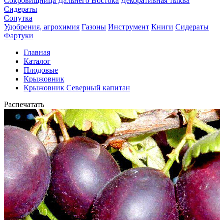
Сокровищница Дальнего Востока
Декоративная тыква
Сидераты
Сопутка
Удобрения, агрохимия
Газоны
Инструмент
Книги
Сидераты
Фартуки
Главная
Каталог
Плодовые
Крыжовник
Крыжовник Северный капитан
Распечатать