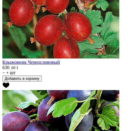
Крыжовник
Черносливовый
630
i
.00
−
+
шт
Добавить в корзину