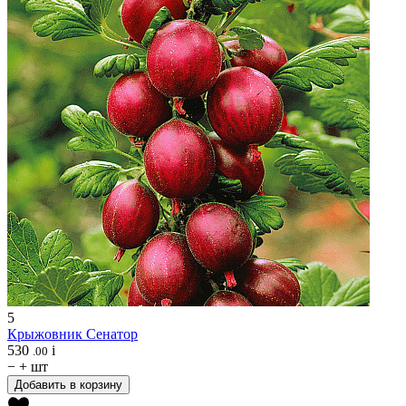
5
Крыжовник
Сенатор
530
i
.00
−
+
шт
Добавить в корзину