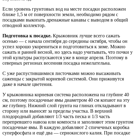
Если уровень грунтовых вод на месте посадки расположен
ближе 1,5 м от поверхности земли, необходимо рядом с
посадками выкопать дренажные канавы с выводом в общий
отводной коллектор.
Подготовка к посадке.
Крыжовник лучше всего сажать
осенью — с начала сентября до середины октября, чтобы он
успел хорошо укорениться и подготовиться к зиме. Можно
сажать и ранней весной, но здесь надо учитывать, что почки у
этой культуры распускаются уже в конце апреля. Поэтому в
северных регионах весенняя посадка нежелательна.
С уже распустившимися листочками можно высаживать
саженцы с закрытой корневой системой. Они приживутся
даже в начале цветения.
У крыжовника корневая система расположена на глубине 40
см, поэтому посадочные ямы диаметром 40 см копают на эту
же глубину. Нижний слой грунта на глинах откладывают в
сторону или выносят за пределы участка. В верхний
плодородный добавляют 1/3 часть песка и 1/3 часть
перепревшего навоза или компоста и заполняют этим грунтом
посадочные ямы. В каждую добавляют 2 спичечных коробка
суперфосфата и ещё два — сернокислого калия. При посадке