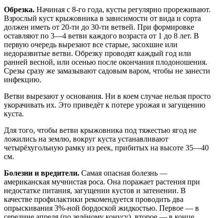
Обрезка.
Начиная с 8-го года, кусты регулярно прореживают.
Взрослый куст крыжовника в зависимости от вида и сорта
должен иметь от 20-ти до 30-ти ветвей. При формировке
оставляют по 3—4 ветви каждого возраста от 1 до 8 лет. В
первую очередь вырезают все старые, засохшие или
недоразвитые ветви. Обрезку проводят каждый год или
ранней весной, или осенью после окончания плодоношения.
Срезы сразу же замазывают садовым варом, чтобы не занести
инфекцию.
Ветви вырезают у основания. Ни в коем случае нельзя просто
укорачивать их. Это приведёт к потере урожая и загущению
куста.
Для того, чтобы ветви крыжовника под тяжестью ягод не
ложились на землю, вокруг куста устанавливают
четырёхугольную рамку из реек, прибитых на высоте 35—40
см.
Болезни и вредители.
Самая опасная болезнь —
американская мучнистая роса. Она поражает растения при
недостатке питания, загущении кустов и затенении. В
качестве профилактики рекомендуется проводить два
опрыскивания 3%-ной бордоской жидкостью. Первое — в
середине апреля (по зелёному конусу), второе — в конце