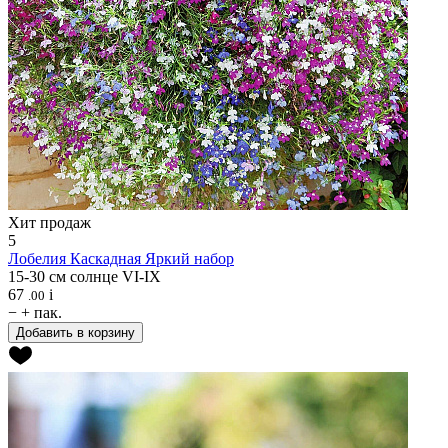
Хит продаж
5
Лобелия
Каскадная Яркий набор
15-30 см
солнце
VI-IX
67
i
.00
−
+
пак.
Добавить в корзину