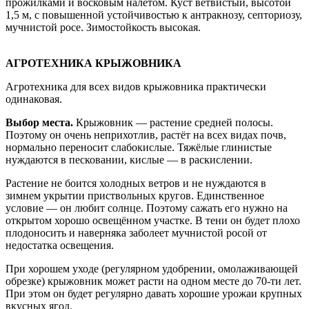
прожилками и восковым налетом. Куст ветвистый, высотой
1,5 м, с повышенной устойчивостью к антракнозу, септориозу,
мучнистой росе. Зимостойкость высокая.
АГРОТЕХНИКА КРЫЖОВНИКА
Агротехника для всех видов крыжовника практически
одинаковая.
Выбор места.
Крыжовник — растение средней полосы.
Поэтому он очень неприхотлив, растёт на всех видах почв,
нормально переносит слабокислые. Тяжёлые глинистые
нуждаются в песковании, кислые — в раскислении.
Растение не боится холодных ветров и не нуждаются в
зимнем укрытии приствольных кругов. Единственное
условие — он любит солнце. Поэтому сажать его нужно на
открытом хорошо освещённом участке. В тени он будет плохо
плодоносить и наверняка заболеет мучнистой росой от
недостатка освещения.
При хорошем уходе (регулярном удобрении, омолаживающей
обрезке) крыжовник может расти на одном месте до 70-ти лет.
При этом он будет регулярно давать хорошие урожаи крупных
вкусных ягод.