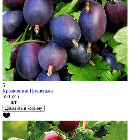
5
Крыжовник
Грушенька
550
i
.00
−
+
шт
Добавить в корзину