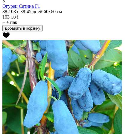
5
Огурец
Сатина F1
88-108 г
38-45 дней
60х60 см
103
i
.00
−
+
пак.
Добавить в корзину