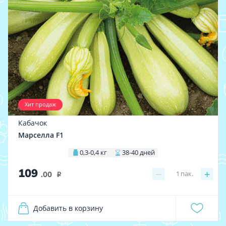
Хит продаж
Кабачок
Марселла F1
0,3-0,4 кг
38-40 дней
109
−
+
1
пак.
.00
i
Добавить в корзину