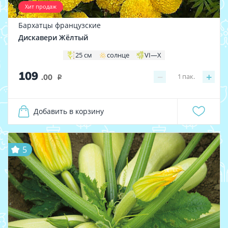
Хит продаж
Бархатцы французские
Дискавери Жёлтый
25 см
солнце
VI—X
109
−
+
1
пак.
.00
i
Добавить в корзину
5