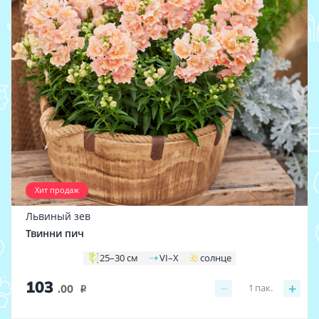
Хит продаж
Львиный зев
Твинни пич
25–30 см
VI–X
солнце
103
−
+
1
пак.
.00
i