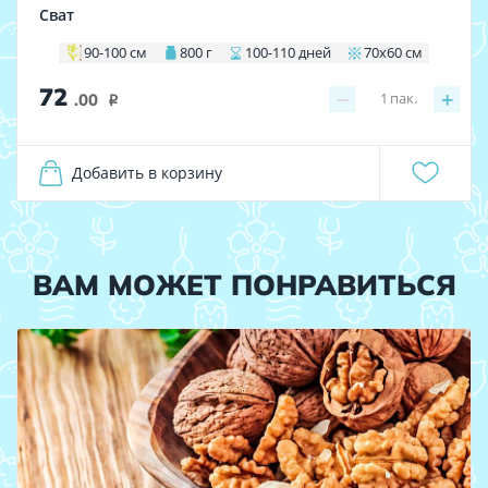
Сват
90-100 см
800 г
100-110 дней
70х60 см
72
−
+
1
пак.
.00
i
Добавить в корзину
ВАМ МОЖЕТ ПОНРАВИТЬСЯ