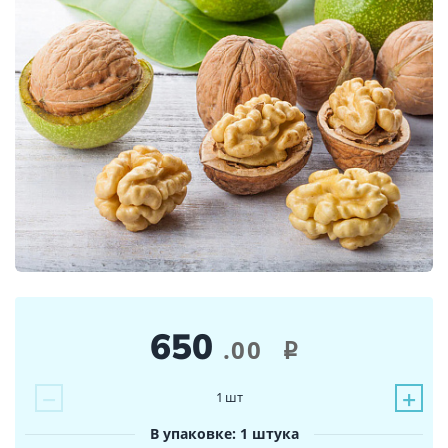
650
.00
i
−
+
1
шт
В упаковке: 1 штука