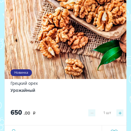
Новинка
Грецкий орех
Урожайный
650
−
+
1
шт
.00
i