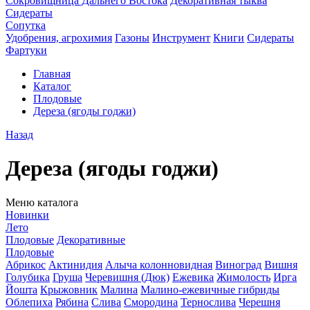
Сокровищница Дальнего Востока
Декоративная тыква
Сидераты
Сопутка
Удобрения, агрохимия
Газоны
Инструмент
Книги
Сидераты
Фартуки
Главная
Каталог
Плодовые
Дереза (ягоды годжи)
Назад
Дереза (ягоды годжи)
Меню каталога
Новинки
Лето
Плодовые
Декоративные
Плодовые
Абрикос
Актинидия
Алыча колонновидная
Виноград
Вишня
Голубика
Груша
Черевишня (Дюк)
Ежевика
Жимолость
Ирга
Йошта
Крыжовник
Малина
Малино-ежевичные гибриды
Облепиха
Рябина
Слива
Смородина
Тернослива
Черешня