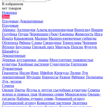
В избранном
нет товаров
Новинки
Лето
Плодовые
Декоративные
Плодовые
Абрикос
Актинидия
Алыча колонновидная
Виноград
Вишня
Голубика
Груша
Черевишня (Дюк)
Ежевика
Жимолость
Ирга
Йошта
Крыжовник
Малина
Малино-ежевичные гибриды
Облепиха
Рябина
Слива
Смородина
Тернослива
Черешня
Яблони
Брусника
Грецкий орех
Миндаль
Персик
Фундук
Шарафуга
Декоративные
Деревья, кустарники, лианы
Многолетние травянистые
культуры
Хвойные растения
Суккуленты
Гортензия
Луковичные
Гиацинты
Иксия
Ирис
Ифейон
Крокусы
Лилии
Лук
декоративный
Мускари
Нарциссы
Разное
Рябчики
Тюльпаны
Лук, чеснок
Семена
Овощи
Цветы
Ягоды и другие съедобные культуры
Семена
зелени и пряных трав
Новинки семян
Микрозелень
Овощи-
гиганты
Наборы лучших семян
Домашний огород
Аптекарский огород
Комнатные растения
Экзотика