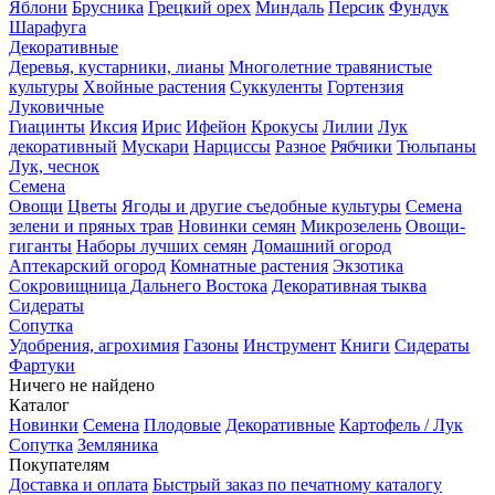
Яблони
Брусника
Грецкий орех
Миндаль
Персик
Фундук
Шарафуга
Декоративные
Деревья, кустарники, лианы
Многолетние травянистые
культуры
Хвойные растения
Суккуленты
Гортензия
Луковичные
Гиацинты
Иксия
Ирис
Ифейон
Крокусы
Лилии
Лук
декоративный
Мускари
Нарциссы
Разное
Рябчики
Тюльпаны
Лук, чеснок
Семена
Овощи
Цветы
Ягоды и другие съедобные культуры
Семена
зелени и пряных трав
Новинки семян
Микрозелень
Овощи-
гиганты
Наборы лучших семян
Домашний огород
Аптекарский огород
Комнатные растения
Экзотика
Сокровищница Дальнего Востока
Декоративная тыква
Сидераты
Сопутка
Удобрения, агрохимия
Газоны
Инструмент
Книги
Сидераты
Фартуки
Ничего не найдено
Каталог
Новинки
Семена
Плодовые
Декоративные
Картофель / Лук
Сопутка
Земляника
Покупателям
Доставка и оплата
Быстрый заказ по печатному каталогу