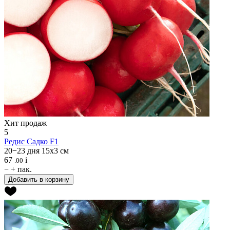
Хит продаж
5
Редис
Садко F1
20−23 дня
15x3 см
67
i
.00
−
+
пак.
Добавить в корзину