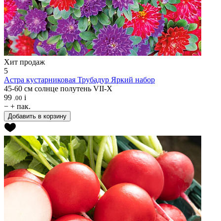
Хит продаж
5
Астра кустарниковая
Трубадур Яркий набор
45-60 см
солнце
полутень
VII-X
99
i
.00
−
+
пак.
Добавить в корзину