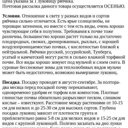
Цена указана за 1 луковицу рябчика.
Почтовая рассылка данного товара осуществляется ОСЕНЬЮ.
Условия
. Отношение к свету у разных видов и сортов
рябчика сильно отличается. Есть ярые солнцелюбы, не
терпящие затенения, но вместе с тем есть виды, очень хорошо
чувствующие себя в полутени. Требования к почве тоже
различны, большинство хорошо растет только на достаточно
плодородных, свежих, дренированных, рыхлых, с хорошей
воздухопроницаемостью почвах, с кислотностью близкой к
нейтральной. Рябчики русский, уссурийский, Тунберга,
усатый и камчатский могут расти в сильно влажной торфяной
почве. Все виды хорошо зимуют под мульчой и слоем снега. В
суровые бесснежные зимы для теплолюбивых видов мульчи
может быть недостаточно, возможно вымерзание луковиц.
Посадка
. Посадку проводят в августе-сентябре. За полтора-
два месяца перед посадкой почву перекапывают,
одновременно удобряя ее торфом или компостом. Плотные
глинистые почвы обязательно разрыхляют песком, слишком
кислые – известкуют. Расстояние между растениями от 10-15
см для низких и до 25-30 см для высоких сортов. Глубина
посадки луковиц зависит от плотности грунта и
приблизительно равна 5-8 см для мелких видов и 15-25 см для
видов с крупной луковицей. Полезно засыпать на дно лунки