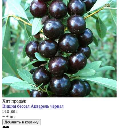
Хит продаж
Вишня бессея
Акварель чёрная
510
i
.00
−
+
шт
Добавить в корзину