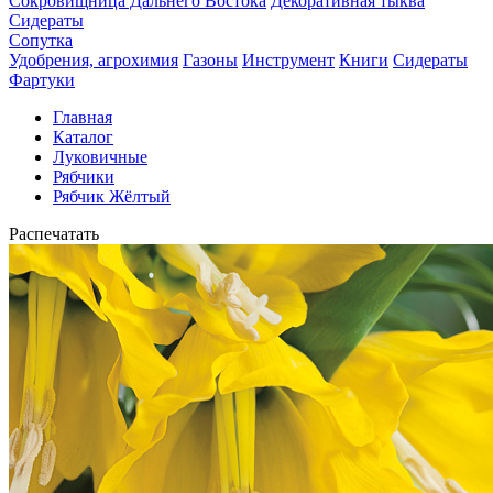
Сокровищница Дальнего Востока
Декоративная тыква
Сидераты
Сопутка
Удобрения, агрохимия
Газоны
Инструмент
Книги
Сидераты
Фартуки
Главная
Каталог
Луковичные
Рябчики
Рябчик Жёлтый
Распечатать