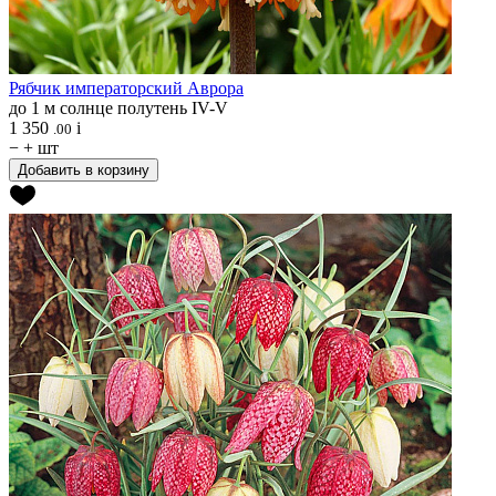
Рябчик императорский
Аврора
до 1 м
солнце
полутень
IV-V
1 350
i
.00
−
+
шт
Добавить в корзину