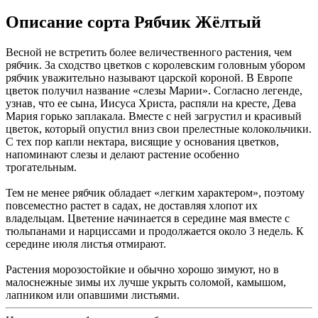
Описание сорта Рябчик Жёлтый
Весной не встретить более величественного растения, чем
рябчик. За сходство цветков с королевским головным убором
рябчик уважительно называют царской короной. В Европе
цветок получил название «слезы Марии». Согласно легенде,
узнав, что ее сына, Иисуса Христа, распяли на кресте, Дева
Мария горько заплакала. Вместе с ней загрустил и красивый
цветок, который опустил вниз свои прелестные колокольчики.
С тех пор капли нектара, висящие у основания цветков,
напоминают слезы и делают растение особенно
трогательным.
Тем не менее рябчик обладает «легким характером», поэтому
повсеместно растет в садах, не доставляя хлопот их
владельцам. Цветение начинается в середине мая вместе с
тюльпанами и нарциссами и продолжается около 3 недель. К
середине июля листья отмирают.
Растения морозостойкие и обычно хорошо зимуют, но в
малоснежные зимы их лучше укрыть соломой, камышом,
лапником или опавшими листьями.