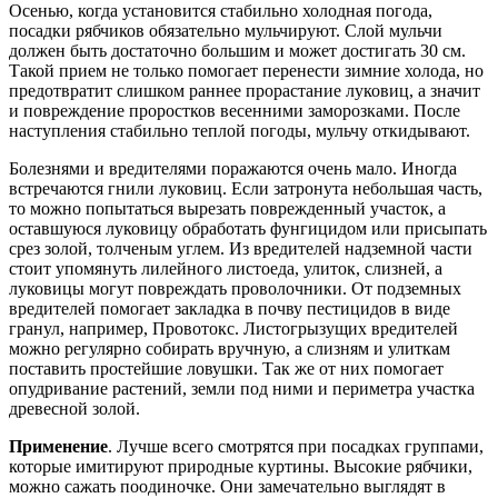
Осенью, когда установится стабильно холодная погода,
посадки рябчиков обязательно мульчируют. Слой мульчи
должен быть достаточно большим и может достигать 30 см.
Такой прием не только помогает перенести зимние холода, но
предотвратит слишком раннее прорастание луковиц, а значит
и повреждение проростков весенними заморозками. После
наступления стабильно теплой погоды, мульчу откидывают.
Болезнями и вредителями поражаются очень мало. Иногда
встречаются гнили луковиц. Если затронута небольшая часть,
то можно попытаться вырезать поврежденный участок, а
оставшуюся луковицу обработать фунгицидом или присыпать
срез золой, толченым углем. Из вредителей надземной части
стоит упомянуть лилейного листоеда, улиток, слизней, а
луковицы могут повреждать проволочники. От подземных
вредителей помогает закладка в почву пестицидов в виде
гранул, например, Провотокс. Листогрызущих вредителей
можно регулярно собирать вручную, а слизням и улиткам
поставить простейшие ловушки. Так же от них помогает
опудривание растений, земли под ними и периметра участка
древесной золой.
Применение
. Лучше всего смотрятся при посадках группами,
которые имитируют природные куртины. Высокие рябчики,
можно сажать поодиночке. Они замечательно выглядят в