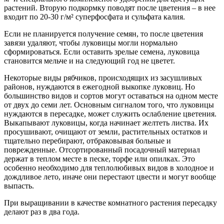
растений. Вторую подкормку поводят после цветения – в нее
входит по 20-30 г/м² суперфосфата и сульфата калия.
Если не планируется получение семян, то после цветения
завязи удаляют, чтобы луковицы могли нормально
сформироваться. Если оставить зрелые семена, луковица
становится мельче и на следующий год не цветет.
Некоторые виды рябчиков, происходящих из засушливых
районов, нуждаются в ежегодной выкопке луковиц. Но
большинство видов и сортов могут оставаться на одном месте
от двух до семи лет. Основным сигналом того, что луковицы
нуждаются в пересадке, может служить ослабление цветения.
Выкапывают луковицы, когда начинает желтеть листва. Их
просушивают, очищают от земли, растительных остатков и
тщательно перебирают, отбраковывая больные и
поврежденные. Отсортированный посадочный материал
держат в теплом месте в песке, торфе или опилках. Это
особенно необходимо для теплолюбивых видов в холодное и
дождливое лето, иначе они перестают цвести и могут вообще
выпасть.
При выращивании в качестве комнатного растения пересадку
делают раз в два года.