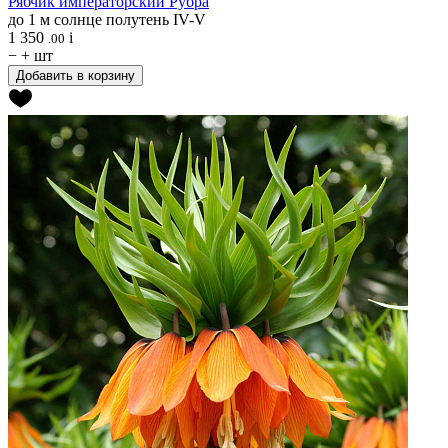
Рябчик императорский
Рубра
до 1 м
солнце
полутень
IV-V
1 350
i
.00
−
+
шт
Добавить в корзину