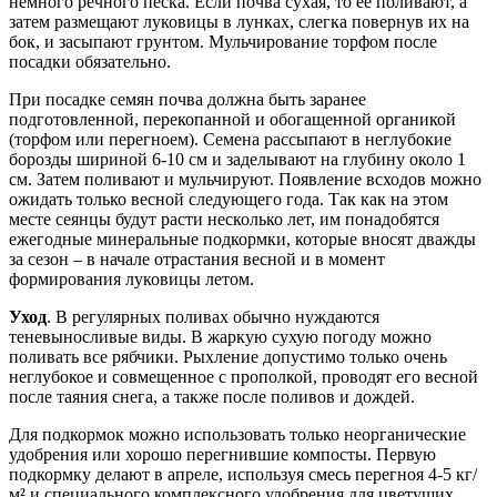
немного речного песка. Если почва сухая, то ее поливают, а
затем размещают луковицы в лунках, слегка повернув их на
бок, и засыпают грунтом. Мульчирование торфом после
посадки обязательно.
При посадке семян почва должна быть заранее
подготовленной, перекопанной и обогащенной органикой
(торфом или перегноем). Семена рассыпают в неглубокие
борозды шириной 6-10 см и заделывают на глубину около 1
см. Затем поливают и мульчируют. Появление всходов можно
ожидать только весной следующего года. Так как на этом
месте сеянцы будут расти несколько лет, им понадобятся
ежегодные минеральные подкормки, которые вносят дважды
за сезон – в начале отрастания весной и в момент
формирования луковицы летом.
Уход
. В регулярных поливах обычно нуждаются
теневыносливые виды. В жаркую сухую погоду можно
поливать все рябчики. Рыхление допустимо только очень
неглубокое и совмещенное с прополкой, проводят его весной
после таяния снега, а также после поливов и дождей.
Для подкормок можно использовать только неорганические
удобрения или хорошо перегнившие компосты. Первую
подкормку делают в апреле, используя смесь перегноя 4-5 кг/
м² и специального комплексного удобрения для цветущих