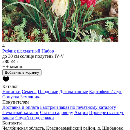
4
Рябчик шахматный
Набор
до 30 см
солнце
полутень
IV-V
280
i
.00
−
+
компл.
Добавить в корзину
Каталог
Новинки
Семена
Плодовые
Декоративные
Картофель / Лук
Сопутка
Земляника
Покупателям
Доставка и оплата
Быстрый заказ по печатному каталогу
Печатный каталог
Статьи садоводу
Акции
Проверить статус
заказа
Служба поддержки
Контакты
Челябинская область, Красноармейский район, д. Шибаново,