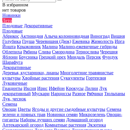
В избранном
нет товаров
Новинки
Лето
Плодовые
Декоративные
Плодовые
Абрикос
Актинидия
Алыча колонновидная
Виноград
Вишня
Голубика
Груша
Черевишня (Дюк)
Ежевика
Жимолость
Ирга
Йошта
Крыжовник
Малина
Малино-ежевичные гибриды
Облепиха
Рябина
Слива
Смородина
Тернослива
Черешня
Яблони
Брусника
Грецкий орех
Миндаль
Персик
Фундук
Шарафуга
Декоративные
Деревья, кустарники, лианы
Многолетние травянистые
культуры
Хвойные растения
Суккуленты
Гортензия
Луковичные
Гиацинты
Иксия
Ирис
Ифейон
Крокусы
Лилии
Лук
декоративный
Мускари
Нарциссы
Разное
Рябчики
Тюльпаны
Лук, чеснок
Семена
Овощи
Цветы
Ягоды и другие съедобные культуры
Семена
зелени и пряных трав
Новинки семян
Микрозелень
Овощи-
гиганты
Наборы лучших семян
Домашний огород
Аптекарский огород
Комнатные растения
Экзотика