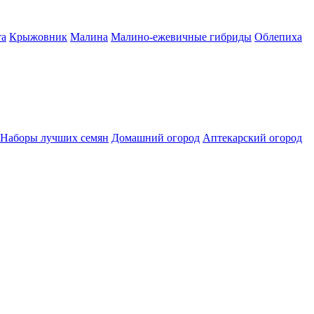
а
Крыжовник
Малина
Малино-ежевичные гибриды
Облепиха
Наборы лучших семян
Домашний огород
Аптекарский огород