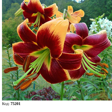
Код:
75201