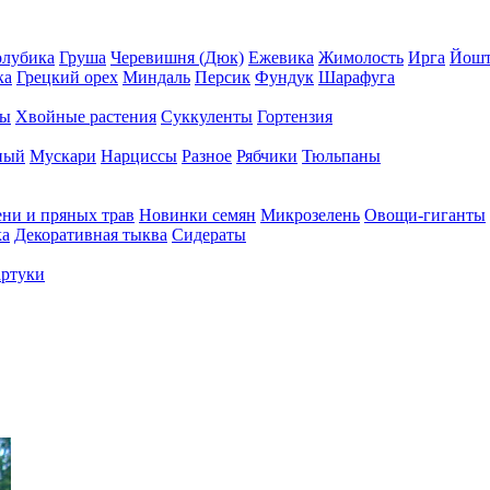
олубика
Груша
Черевишня (Дюк)
Ежевика
Жимолость
Ирга
Йошт
ка
Грецкий орех
Миндаль
Персик
Фундук
Шарафуга
ры
Хвойные растения
Суккуленты
Гортензия
ный
Мускари
Нарциссы
Разное
Рябчики
Тюльпаны
ени и пряных трав
Новинки семян
Микрозелень
Овощи-гиганты
ка
Декоративная тыква
Сидераты
ртуки