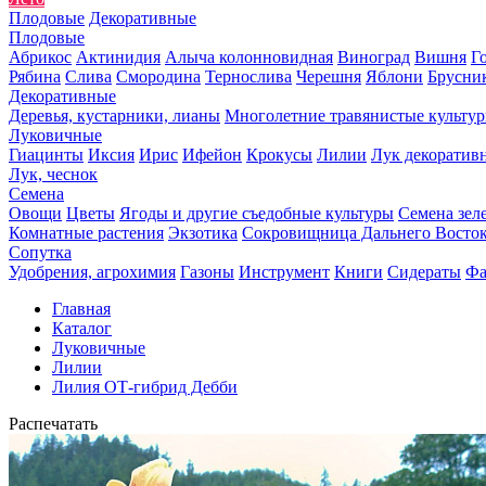
Плодовые
Декоративные
Плодовые
Абрикос
Актинидия
Алыча колонновидная
Виноград
Вишня
Г
Рябина
Слива
Смородина
Тернослива
Черешня
Яблони
Брусни
Декоративные
Деревья, кустарники, лианы
Многолетние травянистые культу
Луковичные
Гиацинты
Иксия
Ирис
Ифейон
Крокусы
Лилии
Лук декоратив
Лук, чеснок
Семена
Овощи
Цветы
Ягоды и другие съедобные культуры
Семена зел
Комнатные растения
Экзотика
Сокровищница Дальнего Восто
Сопутка
Удобрения, агрохимия
Газоны
Инструмент
Книги
Сидераты
Фа
Главная
Каталог
Луковичные
Лилии
Лилия ОТ-гибрид Дебби
Распечатать