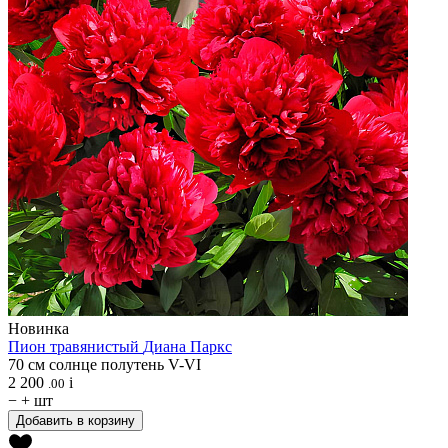
Новинка
Пион травянистый
Диана Паркс
70 см
солнце
полутень
V-VI
2 200
i
.00
−
+
шт
Добавить в корзину