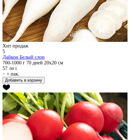
Хит продаж
5
Дайкон
Белый слон
700-1000 г
70 дней
20х20 см
57
i
.00
−
+
пак.
Добавить в корзину