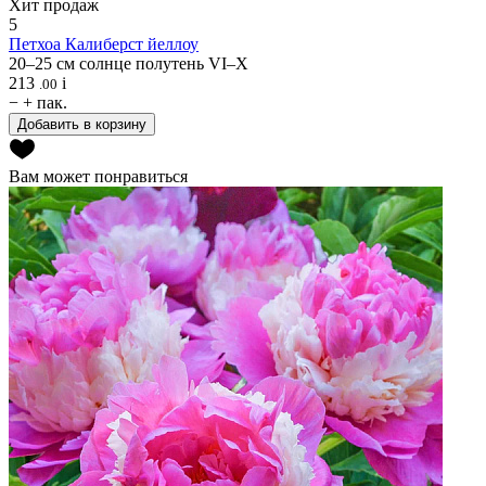
Хит продаж
5
Петхоа
Калиберст йеллоу
20–25 см
солнце
полутень
VI–X
213
i
.00
−
+
пак.
Добавить в корзину
Вам может понравиться