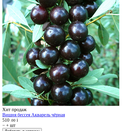
Хит продаж
Вишня бессея
Акварель чёрная
510
i
.00
−
+
шт