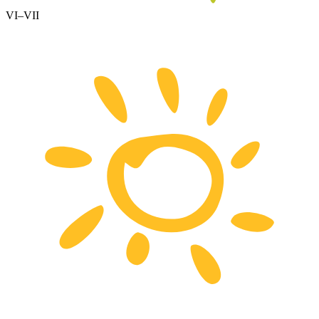
VI–VII