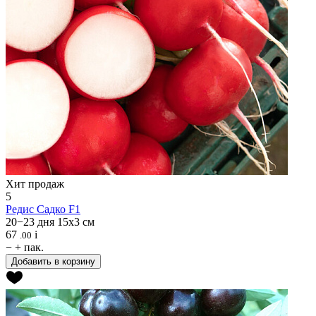
Хит продаж
5
Редис
Садко F1
20−23 дня
15x3 см
67
i
.00
−
+
пак.
Добавить в корзину