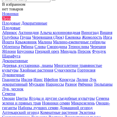
В избранном
нет товаров
Новинки
Лето
Плодовые
Декоративные
Плодовые
Абрикос
Актинидия
Алыча колонновидная
Виноград
Вишня
Голубика
Груша
Черевишня (Дюк)
Ежевика
Жимолость
Ирга
Йошта
Крыжовник
Малина
Малино-ежевичные гибриды
Облепиха
Рябина
Слива
Смородина
Тернослива
Черешня
Яблони
Брусника
Грецкий орех
Миндаль
Персик
Фундук
Шарафуга
Декоративные
Деревья, кустарники, лианы
Многолетние травянистые
культуры
Хвойные растения
Суккуленты
Гортензия
Луковичные
Гиацинты
Иксия
Ирис
Ифейон
Крокусы
Лилии
Лук
декоративный
Мускари
Нарциссы
Разное
Рябчики
Тюльпаны
Лук, чеснок
Семена
Овощи
Цветы
Ягоды и другие съедобные культуры
Семена
зелени и пряных трав
Новинки семян
Микрозелень
Овощи-
гиганты
Наборы лучших семян
Домашний огород
Аптекарский огород
Комнатные растения
Экзотика