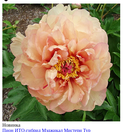
Новинка
Пион ИТО-гибрид
Мэджикал Мистери Тур