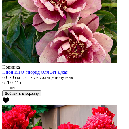
Новинка
Пион ИТО-гибрид
Олл Зет Джаз
60–70 см
15–17 см
солнце
полутень
6 700
i
.00
−
+
шт
Добавить в корзину