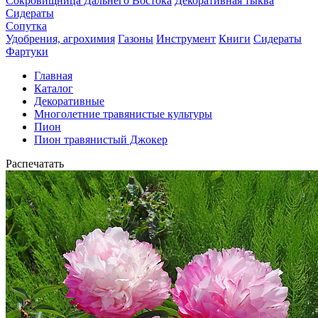
Сокровищница Дальнего Востока
Декоративная тыква
Сидераты
Сопутка
Удобрения, агрохимия
Газоны
Инструмент
Книги
Сидераты
Фартуки
Главная
Каталог
Декоративные
Многолетние травянистые культуры
Пион
Пион травянистый Джокер
Распечатать