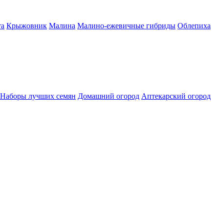
а
Крыжовник
Малина
Малино-ежевичные гибриды
Облепиха
Наборы лучших семян
Домашний огород
Аптекарский огород