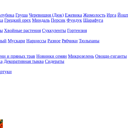
олубика
Груша
Черевишня (Дюк)
Ежевика
Жимолость
Ирга
Йошт
ка
Грецкий орех
Миндаль
Персик
Фундук
Шарафуга
ры
Хвойные растения
Суккуленты
Гортензия
ный
Мускари
Нарциссы
Разное
Рябчики
Тюльпаны
ени и пряных трав
Новинки семян
Микрозелень
Овощи-гиганты
ка
Декоративная тыква
Сидераты
ртуки