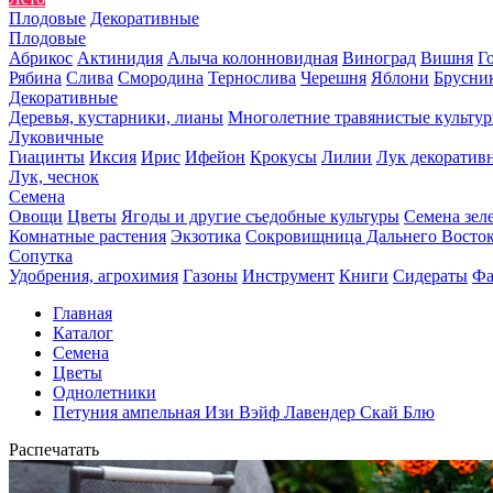
Плодовые
Декоративные
Плодовые
Абрикос
Актинидия
Алыча колонновидная
Виноград
Вишня
Г
Рябина
Слива
Смородина
Тернослива
Черешня
Яблони
Брусни
Декоративные
Деревья, кустарники, лианы
Многолетние травянистые культу
Луковичные
Гиацинты
Иксия
Ирис
Ифейон
Крокусы
Лилии
Лук декоратив
Лук, чеснок
Семена
Овощи
Цветы
Ягоды и другие съедобные культуры
Семена зел
Комнатные растения
Экзотика
Сокровищница Дальнего Восто
Сопутка
Удобрения, агрохимия
Газоны
Инструмент
Книги
Сидераты
Фа
Главная
Каталог
Семена
Цветы
Однолетники
Петуния ампельная Изи Вэйф Лавендер Скай Блю
Распечатать