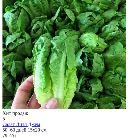
Хит продаж
5
Салат
Литл Джем
50−60 дней
15х20 см
79
i
.00