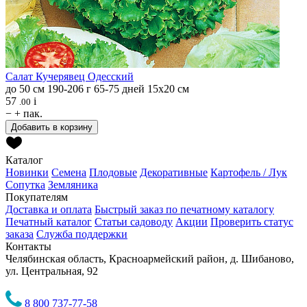
Салат
Кучерявец Одесский
до 50 см
190-206 г
65-75 дней
15х20 см
57
i
.00
−
+
пак.
Добавить в корзину
Каталог
Новинки
Семена
Плодовые
Декоративные
Картофель / Лук
Сопутка
Земляника
Покупателям
Доставка и оплата
Быстрый заказ по печатному каталогу
Печатный каталог
Статьи садоводу
Акции
Проверить статус
заказа
Служба поддержки
Контакты
Челябинская область, Красноармейский район, д. Шибаново,
ул. Центральная, 92
8 800 737-77-58