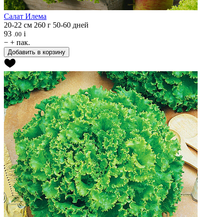
Салат
Илема
20-22 см
260 г
50-60 дней
93
i
.00
−
+
пак.
Добавить в корзину