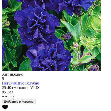
Хит продаж
5
Петуния
Дуо Голубая
25-40 см
солнце
VI-IX
95
i
.00
−
+
пак.
Добавить в корзину