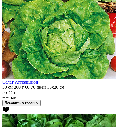
Салат
Аттракцион
30 см
260 г
60-70 дней
15х20 см
55
i
.00
−
+
пак.
Добавить в корзину