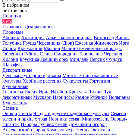
В избранном
нет товаров
Новинки
Лето
Плодовые
Декоративные
Плодовые
Абрикос
Актинидия
Алыча колонновидная
Виноград
Вишня
Голубика
Груша
Черевишня (Дюк)
Ежевика
Жимолость
Ирга
Йошта
Крыжовник
Малина
Малино-ежевичные гибриды
Облепиха
Рябина
Слива
Смородина
Тернослива
Черешня
Яблони
Брусника
Грецкий орех
Миндаль
Персик
Фундук
Шарафуга
Декоративные
Деревья, кустарники, лианы
Многолетние травянистые
культуры
Хвойные растения
Суккуленты
Гортензия
Луковичные
Гиацинты
Иксия
Ирис
Ифейон
Крокусы
Лилии
Лук
декоративный
Мускари
Нарциссы
Разное
Рябчики
Тюльпаны
Лук, чеснок
Семена
Овощи
Цветы
Ягоды и другие съедобные культуры
Семена
зелени и пряных трав
Новинки семян
Микрозелень
Овощи-
гиганты
Наборы лучших семян
Домашний огород
Аптекарский огород
Комнатные растения
Экзотика