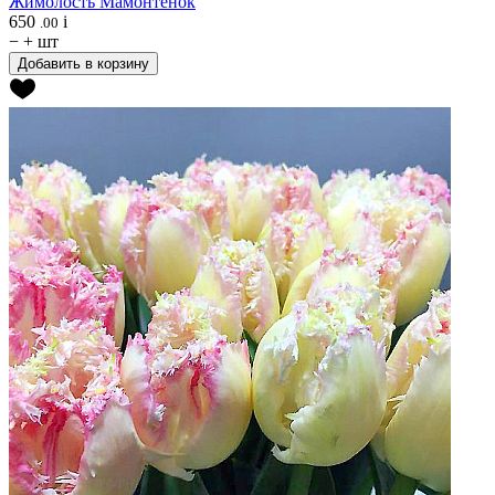
Жимолость
Мамонтёнок
650
i
.00
−
+
шт
Добавить в корзину