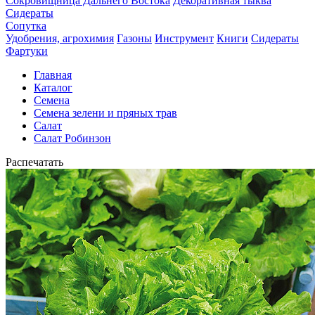
Сокровищница Дальнего Востока
Декоративная тыква
Сидераты
Сопутка
Удобрения, агрохимия
Газоны
Инструмент
Книги
Сидераты
Фартуки
Главная
Каталог
Семена
Семена зелени и пряных трав
Салат
Салат Робинзон
Распечатать