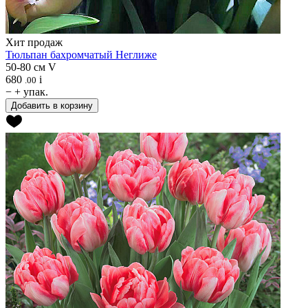
Хит продаж
Тюльпан бахромчатый
Неглиже
50-80 см
V
680
i
.00
−
+
упак.
Добавить в корзину