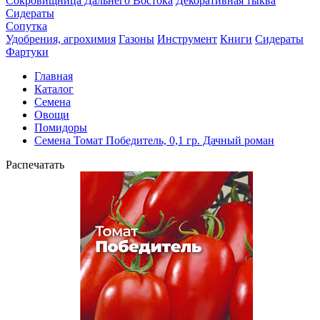
Сокровищница Дальнего Востока
Декоративная тыква
Сидераты
Сопутка
Удобрения, агрохимия
Газоны
Инструмент
Книги
Сидераты
Фартуки
Главная
Каталог
Семена
Овощи
Помидоры
Семена Томат Победитель, 0,1 гр. Дачный роман
Распечатать