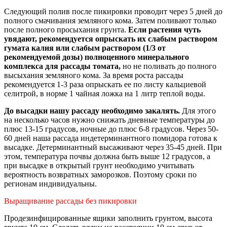
Следующий полив после пикировки проводит через 5 дней до
полного смачивания земляного кома. Затем поливают только
после полного просыхания грунта.
Если растения чуть
увядают, рекомендуется опрыскать их слабым раствором
гумата калия или слабым раствором (1/3 от
рекомендуемой дозы) полноценного минерального
комплекса для рассады томата,
но не поливать до полного
высыхания земляного кома. За время роста рассады
рекомендуется 1-3 раза опрыскать ее по листу кальциевой
селитрой, в норме 1 чайная ложка на 1 литр теплой воды.
До высадки нашу рассаду необходимо закалять.
Для этого
на несколько часов нужно снижать дневные температуры до
плюс 13-15 градусов, ночные до плюс 6-8 градусов. Через 50-
60 дней наша рассада индетерминантного помидора готова к
высадке. Детерминантный высаживают через 35-45 дней. При
этом, температура почвы должна быть выше 12 градусов, а
при высадке в открытый грунт необходимо учитывать
вероятность возвратных заморозков. Поэтому сроки по
регионам индивидуальны.
Выращивание рассады без пикировки
Продезинфицированные ящики заполнить грунтом, высота