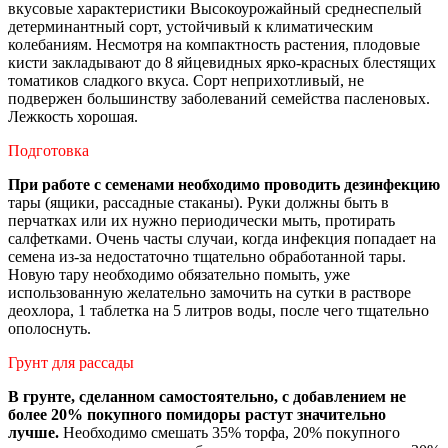
вкусовые характеристики Высокоурожайный среднеспелый
детерминантный сорт, устойчивый к климатическим
колебаниям. Несмотря на компактность растения, плодовые
кисти закладывают до 8 яйцевидных ярко-красных блестящих
томатиков сладкого вкуса. Сорт неприхотливый, не
подвержен большинству заболеваний семейства пасленовых.
Лежкость хорошая.
Подготовка
При работе с семенами необходимо проводить дезинфекцию
тары (ящики, рассадные стаканы). Руки должны быть в
перчатках или их нужно периодически мыть, протирать
салфетками. Очень часты случаи, когда инфекция попадает на
семена из-за недостаточно тщательно обработанной тары.
Новую тару необходимо обязательно помыть, уже
использованную желательно замочить на сутки в растворе
деохлора, 1 таблетка на 5 литров воды, после чего тщательно
ополоснуть.
Грунт для рассады
В грунте, сделанном самостоятельно, с добавлением не
более 20% покупного помидоры растут значительно
лучше.
Необходимо смешать 35% торфа, 20% покупного