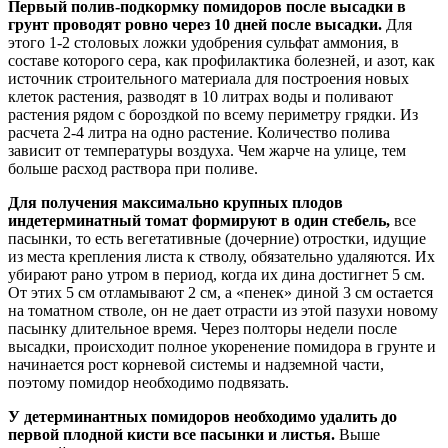
Первый полив-подкормку помидоров после высадки в
грунт проводят ровно через 10 дней после высадки.
Для
этого 1-2 столовых ложки удобрения сульфат аммония, в
составе которого сера, как профилактика болезней, и азот, как
источник строительного материала для построения новых
клеток растения, разводят в 10 литрах воды и поливают
растения рядом с бороздкой по всему периметру грядки. Из
расчета 2-4 литра на одно растение. Количество полива
зависит от температуры воздуха. Чем жарче на улице, тем
больше расход раствора при поливе.
Для получения максимально крупных плодов
индетерминатный томат формируют в один стебель,
все
пасынки, то есть вегетативные (дочерние) отростки, идущие
из места крепления листа к стволу, обязательно удаляются. Их
убирают рано утром в период, когда их дина достигнет 5 см.
От этих 5 см отламывают 2 см, а «пенек» диной 3 см остается
на томатном стволе, он не дает отрасти из этой пазухи новому
пасынку длительное время. Через полторы недели после
высадки, происходит полное укоренение помидора в грунте и
начинается рост корневой системы и надземной части,
поэтому помидор необходимо подвязать.
У детерминантных помидоров необходимо удалить до
первой плодной кисти все пасынки и листья.
Выше