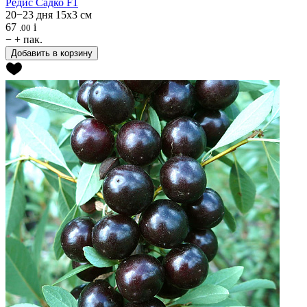
Редис
Садко F1
20−23 дня
15x3 см
67
i
.00
−
+
пак.
Добавить в корзину