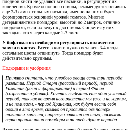
плодной кисти не удаляют все пасынки, а регулируют их
количество. Кроме основного ствола, рекомендуется оставить
еще 2-3 самых сильных пасынка, именно на них и будет
формироваться основной урожай томатов. Многие
детерминантные помидоры, высотой до 2 метров, отлично
плодоносят, если их ведут в два ствола. Соцветия у них
закладываются через каждые 2-3 листа.
У биф-томатов необходимо регулировать количество
завязи в кистях.
Всего в кисти нужно оставить 3-4 плода,
остальные цветы отщипнуть. Тогда помидор будет
действительно крупным.
Подкормки и удобрения
Принято считать, что у любого овоща есть три периода
развития. Период Старт (рассадный период), период
Развитие (рост и формирование) и период Финал
(созревание и уборка). Хочется выделить еще один условный
период, так как во время него растение мы уже и не кормим,
и не поливаем, - период Хранения, как будут вести себя
овощи в это время, сколько он продлится без потерь
товарных качеств, напрямую зависит от того, насколько
верно прошли наши помидоры три предыдущих периода.
Развитие растения идет по восходящей прямой вверх, значит и