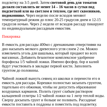
подсветку на 3-5 дней. Затем
световой день для томатов
должен составлять не менее 14 – 16 часов в сутки под
подсветкой или на светлом и теплом, где нет сквозняков,
подоконнике.
Через неделю после всходов меняют
температурный режим до плюс 20-25 градусов днем и 12-15
градусов ночью. Через 2 недели от всходов рассаду пикируют
по индивидуальным рассадным емкостям.
Пикировка
В емкость для рассады 400мл с дренажными отверстиями на
дно насыпать мелкого древесного угля слоем 2 см. Можно
измельчить уголь для шашлыка, который продают во всех
магазинах. Добавить безазотное комплексное удобрение
борофоска 1/5 чайной ложки. Именно фосфор, бор и калий
будут участвовать в закладке первой кисти. Заполнить
грунтом до половины.
Чайной ложкой вынуть сеянец из школки и перенести его в
емкость для рассады. Корешки полностью засыпать грунтом,
тщательно его обжимая, чтобы не допустить образование
воздушных карманов. Полить грунт слабым раствором
кальциевой селитры 1/2 чайной ложки на 1 литр теплой воды.
Сверху досыпать грунт и больше не поливать. Рассадные
емкости поставить в поддоны и поместить под подсветку.