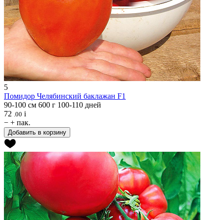
5
Помидор
Челябинский баклажан F1
90-100 см
600 г
100-110 дней
72
i
.00
−
+
пак.
Добавить в корзину