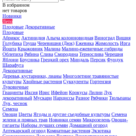
В избранном
нет товаров
Новинки
Лето
Плодовые
Декоративные
Плодовые
Абрикос
Актинидия
Алыча колонновидная
Виноград
Вишня
Голубика
Груша
Черевишня (Дюк)
Ежевика
Жимолость
Ирга
Йошта
Крыжовник
Малина
Малино-ежевичные гибриды
Облепиха
Рябина
Слива
Смородина
Тернослива
Черешня
Яблони
Брусника
Грецкий орех
Миндаль
Персик
Фундук
Шарафуга
Декоративные
Деревья, кустарники, лианы
Многолетние травянистые
культуры
Хвойные растения
Суккуленты
Гортензия
Луковичные
Гиацинты
Иксия
Ирис
Ифейон
Крокусы
Лилии
Лук
декоративный
Мускари
Нарциссы
Разное
Рябчики
Тюльпаны
Лук, чеснок
Семена
Овощи
Цветы
Ягоды и другие съедобные культуры
Семена
зелени и пряных трав
Новинки семян
Микрозелень
Овощи-
гиганты
Наборы лучших семян
Домашний огород
Аптекарский огород
Комнатные растения
Экзотика