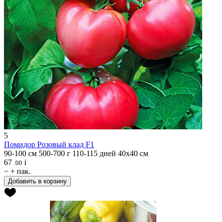
5
Помидор
Розовый клад F1
90-100 см
500-700 г
110-115 дней
40х40 см
67
i
.00
−
+
пак.
Добавить в корзину