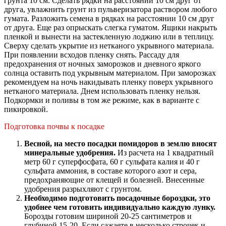
грунта 10 см. Сделать рядки на расстоянии 10 см друг от
друга, увлажнить грунт из пульверизатора раствором любого
гумата. Разложить семена в рядках на расстоянии 10 см друг
от друга. Еще раз опрыскать слегка гуматом. Ящики накрыть
пленкой и вынести на застекленную лоджию или в теплицу.
Сверху сделать укрытие из нетканого укрывного материала.
При появлении всходов пленку снять. Рассаду для
предохранения от ночных заморозков и дневного яркого
солнца оставить под укрывным материалом. При заморозках
рекомендуем на ночь накидывать пленку поверх укрывного
нетканого материала. Днем использовать пленку нельзя.
Подкормки и поливы в том же режиме, как в варианте с
пикировкой.
Подготовка почвы к посадке
Весной, на место посадки помидоров в землю вносят
минеральные удобрения.
Из расчета на 1 квадратный
метр 60 г суперфосфата, 60 г сульфата калия и 40 г
сульфата аммония, в составе которого азот и сера,
предохраняющие от клещей и болезней. Внесенные
удобрения разрыхляют с грунтом.
Необходимо подготовить посадочные бороздки, это
удобнее чем готовить индивидуально каждую лунку.
Борозды готовим шириной 20-25 сантиметров и
глубиной 15-20. Если сажаете в несколько строчек и