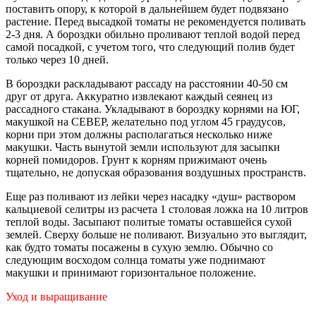
поставить опору, к которой в дальнейшем будет подвязано
растение. Перед высадкой томаты не рекомендуется поливать
2-3 дня. А бороздки обильно проливают теплой водой перед
самой посадкой, с учетом того, что следующий полив будет
только через 10 дней.
В бороздки раскладывают рассаду на расстоянии 40-50 см
друг от друга. Аккуратно извлекают каждый сеянец из
рассадного стакана. Укладывают в бороздку корнями на ЮГ,
макушкой на СЕВЕР, желательно под углом 45 граудусов,
корни при этом должны располагаться несколько ниже
макушки. Часть вынутой земли используют для засыпки
корней помидоров. Грунт к корням прижимают очень
тщательно, не допуская образования воздушных пространств.
Еще раз поливают из лейки через насадку «душ» раствором
кальциевой селитры из расчета 1 столовая ложка на 10 литров
теплой воды. Засыпают политые томаты оставшейся сухой
землей. Сверху больше не поливают. Визуально это выглядит,
как будто томаты посажены в сухую землю. Обычно со
следующим восходом солнца томаты уже поднимают
макушки и принимают горизонтальное положение.
Уход и выращивание