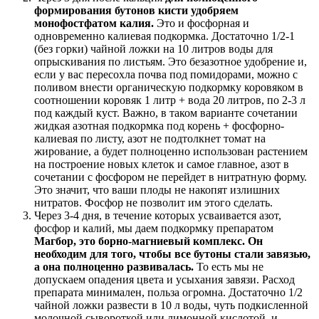
формирования бутонов кисти удобряем
монофостфатом калия.
Это и фосфорная и
одновременно калиевая подкормка. Достаточно 1/2-1
(без горки) чайной ложки на 10 литров воды для
опрыскивания по листьям. Это безазотное удобрение и,
если у вас пересохла почва под помидорами, можно с
поливом внести органическую подкормку коровяком в
соотношении коровяк 1 литр + вода 20 литров, по 2-3 л
под каждый куст. Важно, в таком варианте сочетании
жидкая азотная подкормка под корень + фосфорно-
калиевая по листу, азот не подтолкнет томат на
жирование, а будет полноценно использован растением
на построение новых клеток и самое главное, азот в
сочетании с фосфором не перейдет в нитратную форму.
Это значит, что ваши плоды не накопят излишних
нитратов. Фосфор не позволит им этого сделать.
Через 3-4 дня, в течение которых усваивается азот,
фосфор и калий, мы даем подкормку препаратом
Магбор, это борно-магниевый комплекс. Он
необходим для того, чтобы все бутоны стали завязью,
а она полноценно развивалась.
То есть мы не
допускаем опадения цвета и усыхания завязи. Расход
препарата минимален, польза огромна. Достаточно 1/2
чайной ложки развести в 10 л воды, чуть подкисленной
молочной сывороткой или лимонной кислотой, и