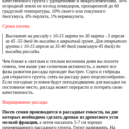
качественного грунта с удобрениями и микроэлементами, 30%
огородной земли не из-под помидоров, пропаренной до 60
градусной температуры, 10% своего или покупного
биогумуса, 4% перлита, 1% вермикулита.
Сроки посева
Высевают на рассаду с 10-15 марта по 30 марта - 5 апреля
за 45 -55 дней до высадки в закрытый грунт. Для открытого
грунта с 10-15 апреля за 35-40 дней (максимум 45 дней) до
высадки рассады.
Чем ближе к светлым и теплым весенним дням вы посеете
семена, тем выше уже солнечная активность, а значит все
фазы развития рассады проходят быстрее. Сорта и гибриды
для открытого грунта, сеять на рассаду рано нецелесообразно.
Если погодные условия будут неподходящими для высадки на
постоянное место, рассада может перерасти и потерять свою
качественность.
Выращивание рассады
Посев семян производится в рассадные емкости, на дне
которых необходимо сделать дренаж из древесного угля
мелкой фракции,
а затем насыпать 5-7 см хорошо
перемешанного рассадного грунта. Грунт разровнять. На