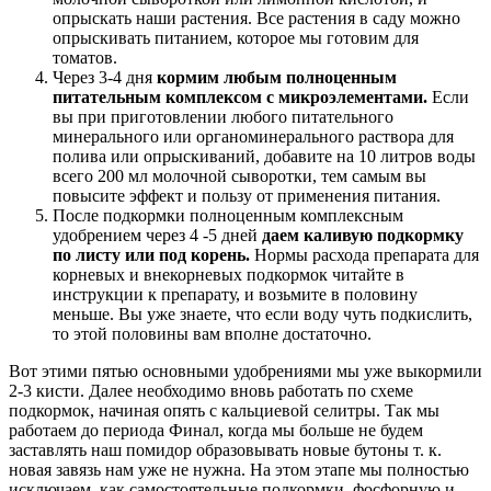
опрыскать наши растения. Все растения в саду можно
опрыскивать питанием, которое мы готовим для
томатов.
Через 3-4 дня
кормим любым полноценным
питательным комплексом с микроэлементами.
Если
вы при приготовлении любого питательного
минерального или органоминерального раствора для
полива или опрыскиваний, добавите на 10 литров воды
всего 200 мл молочной сыворотки, тем самым вы
повысите эффект и пользу от применения питания.
После подкормки полноценным комплексным
удобрением через 4 -5 дней
даем каливую подкормку
по листу или под корень.
Нормы расхода препарата для
корневых и внекорневых подкормок читайте в
инструкции к препарату, и возьмите в половину
меньше. Вы уже знаете, что если воду чуть подкислить,
то этой половины вам вполне достаточно.
Вот этими пятью основными удобрениями мы уже выкормили
2-3 кисти. Далее необходимо вновь работать по схеме
подкормок, начиная опять с кальциевой селитры. Так мы
работаем до периода Финал, когда мы больше не будем
заставлять наш помидор образовывать новые бутоны т. к.
новая завязь нам уже не нужна. На этом этапе мы полностью
исключаем, как самостоятельные подкормки, фосфорную и