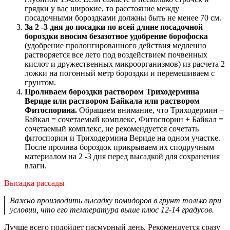
грядки у вас широкие, то расстояние между
посадочными бороздками должны быть не менее 70 см.
За 2 -3 дня до посадки по всей длине посадочной
бороздки вносим безазотное удобрение борофоска
(удобрение пролонгированного действия медленно
растворяется все лето под воздействием почвенных
кислот и дружественных микроорганизмов) из расчета 2
ложки на погонный метр бороздки и перемешиваем с
грунтом.
Проливаем бороздки раствором Триходермина
Вериде или раствором Байкала или раствором
Фитоспорина.
Обращаем внимание, что Триходермин +
Байкал = сочетаемый комплекс, Фитоспорин + Байкал =
сочетаемый комплекс, не рекомендуется сочетать
фитоспорин и Триходермина Вериде на одном участке.
После пролива бороздок прикрываем их сподручным
материалом на 2 -3 дня перед высадкой для сохранения
влаги.
Высадка рассады
Важно производить высадку помидоров в грунт только при
условии, что его температура выше плюс 12-14 градусов.
Лучше всего подойдет пасмурный день. Рекомендуется сразу