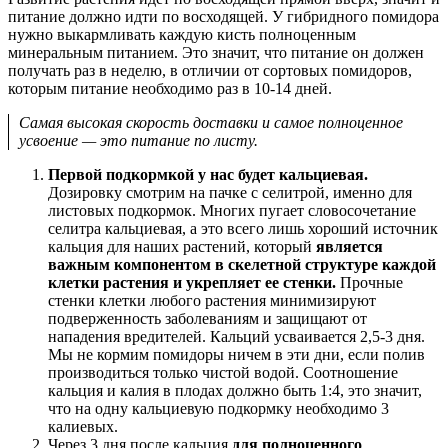
питание должно идти по восходящей. У гибридного помидора
нужно выкармливать каждую кисть полноценным
минеральным питанием. Это значит, что питание он должен
получать раз в неделю, в отличии от сортовых помидоров,
которым питание необходимо раз в 10-14 дней.
Самая высокая скорость доставки и самое полноценное
усвоение — это питание по листу.
Первой подкормкой у нас будет кальциевая.
Дозировку смотрим на пачке с селитрой, именно для
листовых подкормок. Многих пугает словосочетание
селитра кальциевая, а это всего лишь хороший источник
кальция для наших растений, который
является
важным компонентом в скелетной структуре каждой
клетки растения и укрепляет ее стенки.
Прочные
стенки клетки любого растения минимизируют
подверженность заболеваниям и защищают от
нападения вредителей. Кальций усваивается 2,5-3 дня.
Мы не кормим помидоры ничем в эти дни, если полив
производиться только чистой водой. Соотношение
кальция и калия в плодах должно быть 1:4, это значит,
что на одну кальциевую подкормку необходимо 3
калиевых.
Через 3 дня после кальция
для полноценного