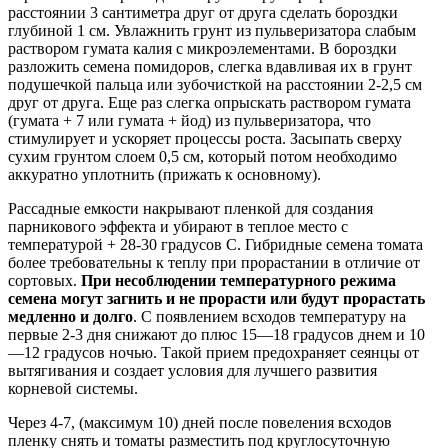
расстоянии 3 сантиметра друг от друга сделать бороздки
глубиной 1 см. Увлажнить грунт из пульверизатора слабым
раствором гумата калия с микроэлементами. В бороздки
разложить семена помидоров, слегка вдавливая их в грунт
подушечкой пальца или зубочисткой на расстоянии 2-2,5 см
друг от друга. Еще раз слегка опрыскать раствором гумата
(гумата + 7 или гумата + йод) из пульверизатора, что
стимулирует и ускоряет процессы роста. Засыпать сверху
сухим грунтом слоем 0,5 см, который потом необходимо
аккуратно уплотнить (прижать к основному).
Рассадные емкости накрывают пленкой для создания
парникового эффекта и убирают в теплое место с
температурой + 28-30 градусов С. Гибридные семена томата
более требовательны к теплу при прорастании в отличие от
сортовых.
При несоблюдении температурного режима
семена могут загнить и не прорасти или будут прорастать
медленно и долго
. С появлением всходов температуру на
первые 2-3 дня снижают до плюс 15—18 градусов днем и 10
—12 градусов ночью. Такой прием предохраняет сеянцы от
вытягивания и создает условия для лучшего развития
корневой системы.
Через 4-7, (максимум 10) дней после повеления всходов
пленку снять и томаты разместить под круглосуточную