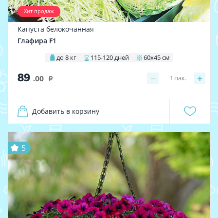
Хит продаж
Капуста белокочанная
Глафира F1
до 8 кг
115-120 дней
60х45 см
89
−
+
1
пак.
.00
i
Добавить в корзину
5