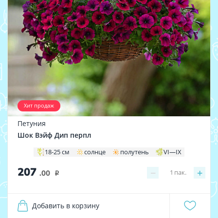
Хит продаж
Петуния
Шок Вэйф Дип перпл
18-25 см
солнце
полутень
VI—IX
207
−
+
1
пак.
.00
i
Добавить в корзину