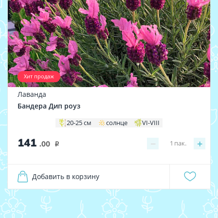
Хит продаж
Лаванда
Бандера Дип роуз
20-25 см
солнце
VI-VIII
141
−
+
1
пак.
.00
i
Добавить в корзину