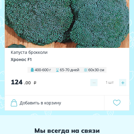
Капуста брокколи
Хронос F1
400-600 г
65-70 дней
60х30 см
124
−
+
1
шт
.00
i
Добавить в корзину
Мы всегда на связи