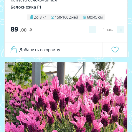
Белоснежка F1
до 8 кг
150-160 дней
60х45 см
89
−
+
1
пак.
.00
i
Добавить в корзину