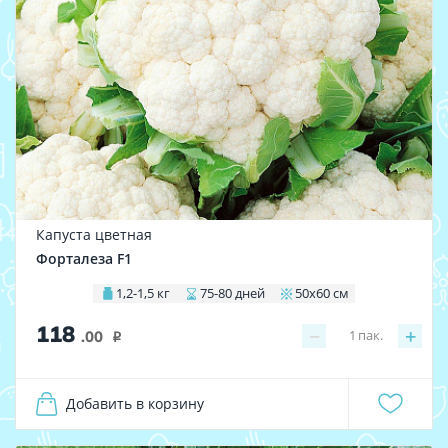
Капуста цветная
Форталеза F1
1,2-1,5 кг
75-80 дней
50х60 см
118
−
+
1
пак.
.00
i
Добавить в корзину