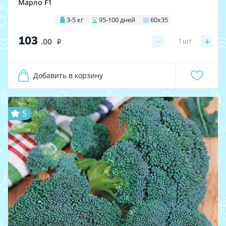
Марло F1
3-5 кг
95-100 дней
60х35
103
−
+
1
шт
.00
i
Добавить в корзину
5