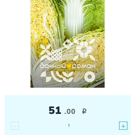
51
.00
i
−
+
1