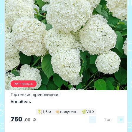
Хит продаж
Гортензия древовидная
Аннабель
1,5 м
полутень
VII-X
750
−
+
1
шт
.00
i