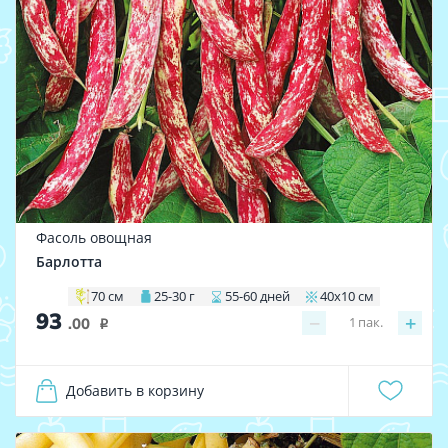
Фасоль овощная
Барлотта
70 см
25-30 г
55-60 дней
40х10 см
93
−
+
1
пак.
.00
i
Добавить в корзину