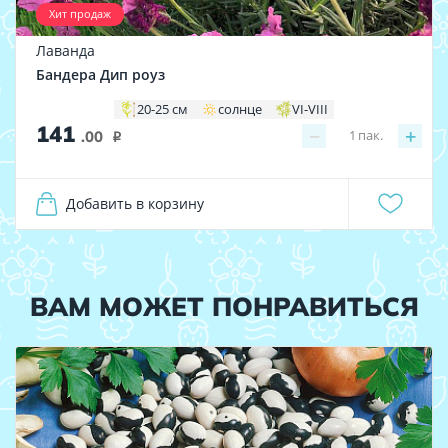
Хит продаж
Лаванда
Бандера Дип роуз
20-25 см
солнце
VI-VIII
141
−
+
1
пак.
.00
i
Добавить в корзину
ВАМ МОЖЕТ ПОНРАВИТЬСЯ