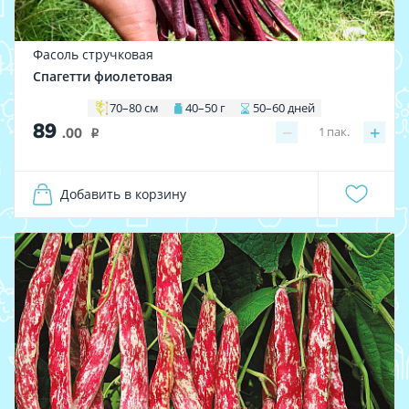
Фасоль стручковая
Спагетти фиолетовая
70–80 см
40–50 г
50–60 дней
89
−
+
1
пак.
.00
i
Добавить в корзину