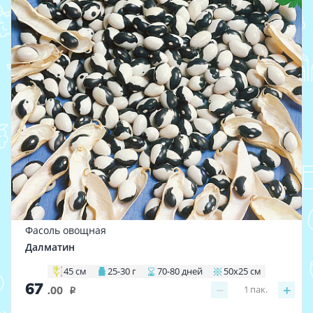
Фасоль овощная
Далматин
45 см
25-30 г
70-80 дней
50х25 см
67
−
+
1
пак.
.00
i