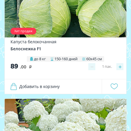
Хит продаж
Капуста белокочанная
Белоснежка F1
до 8 кг
150-160 дней
60х45 см
89
−
+
1
пак.
.00
i
Добавить в корзину