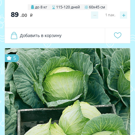
до 8 кг
115-120 дней
60х45 см
89
−
+
1
пак.
.00
i
Добавить в корзину
5