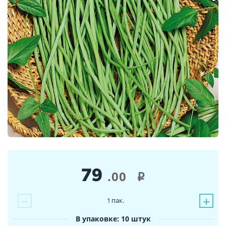
79
.00
i
−
+
1
пак.
В упаковке: 10 штук