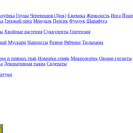
олубика
Груша
Черевишня (Дюк)
Ежевика
Жимолость
Ирга
Йошт
ка
Грецкий орех
Миндаль
Персик
Фундук
Шарафуга
ры
Хвойные растения
Суккуленты
Гортензия
ный
Мускари
Нарциссы
Разное
Рябчики
Тюльпаны
ени и пряных трав
Новинки семян
Микрозелень
Овощи-гиганты
ка
Декоративная тыква
Сидераты
ртуки