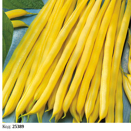
Код:
25389