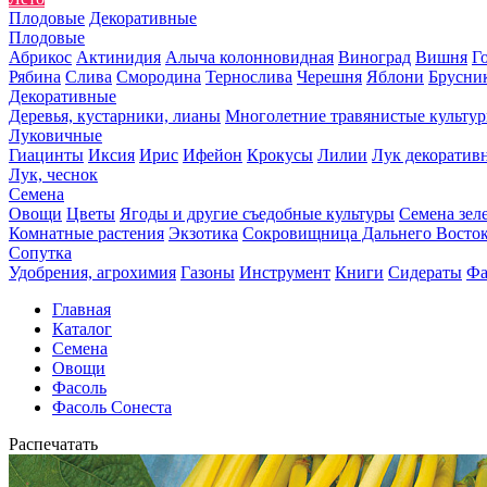
Плодовые
Декоративные
Плодовые
Абрикос
Актинидия
Алыча колонновидная
Виноград
Вишня
Г
Рябина
Слива
Смородина
Тернослива
Черешня
Яблони
Брусни
Декоративные
Деревья, кустарники, лианы
Многолетние травянистые культу
Луковичные
Гиацинты
Иксия
Ирис
Ифейон
Крокусы
Лилии
Лук декоратив
Лук, чеснок
Семена
Овощи
Цветы
Ягоды и другие съедобные культуры
Семена зел
Комнатные растения
Экзотика
Сокровищница Дальнего Восто
Сопутка
Удобрения, агрохимия
Газоны
Инструмент
Книги
Сидераты
Фа
Главная
Каталог
Семена
Овощи
Фасоль
Фасоль Сонеста
Распечатать