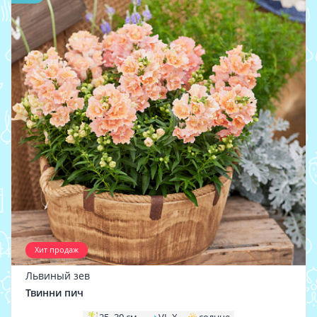
Хит продаж
Львиный зев
Твинни пич