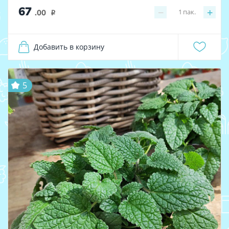
67
−
+
1
пак.
.00
i
Добавить в корзину
5