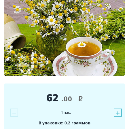
62
.00
i
−
+
1
пак.
В упаковке: 0.2 граммов