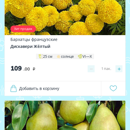
Хит продаж
Бархатцы французские
Дискавери Жёлтый
25 см
солнце
VI—X
109
−
+
1
пак.
.00
i
Добавить в корзину