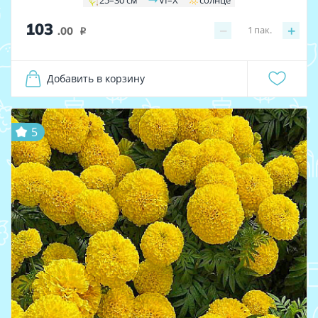
25–30 см
VI–X
солнце
103
−
+
1
пак.
.00
i
Добавить в корзину
5