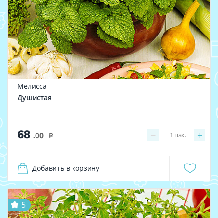
Мелисса
Душистая
68
−
+
1
пак.
.00
i
Добавить в корзину
5