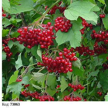
Код:
73063