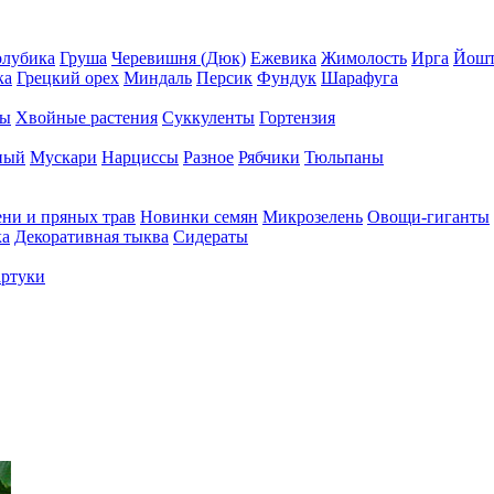
олубика
Груша
Черевишня (Дюк)
Ежевика
Жимолость
Ирга
Йошт
ка
Грецкий орех
Миндаль
Персик
Фундук
Шарафуга
ры
Хвойные растения
Суккуленты
Гортензия
ный
Мускари
Нарциссы
Разное
Рябчики
Тюльпаны
ени и пряных трав
Новинки семян
Микрозелень
Овощи-гиганты
ка
Декоративная тыква
Сидераты
ртуки