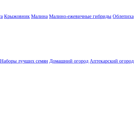
а
Крыжовник
Малина
Малино-ежевичные гибриды
Облепиха
Наборы лучших семян
Домашний огород
Аптекарский огород