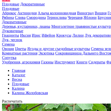
Плодовые
Декоративные
Плодовые
Абрикос
Актинидия
Алыча колонновидная
Виноград
Вишня
Г
Рябина
Слива
Смородина
Тернослива
Черешня
Яблони
Брусни
Декоративные
Деревья, кустарники, лианы
Многолетние травянистые культу
Луковичные
Гиацинты
Иксия
Ирис
Ифейон
Крокусы
Лилии
Лук декоратив
Лук, чеснок
Семена
Овощи
Цветы
Ягоды и другие съедобные культуры
Семена зел
Комнатные растения
Экзотика
Сокровищница Дальнего Восто
Сопутка
Удобрения, агрохимия
Газоны
Инструмент
Книги
Сидераты
Фа
Главная
Каталог
Весна
Плодовые
Калина
Калина Жолобовская
Распечатать